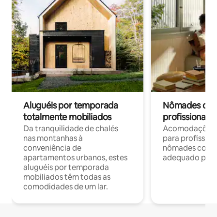
Aluguéis por temporada
Nômades digit
totalmente mobiliados
profissionais 
Da tranquilidade de chalés
Acomodações c
nas montanhas à
para profission
conveniência de
nômades com W
apartamentos urbanos, estes
adequado para 
aluguéis por temporada
mobiliados têm todas as
comodidades de um lar.