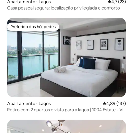
Apartamento ⋅ Lagos
4,7 de uma a
4,7 (23)
Casa pessoal segura: localização privilegiada e conforto
Preferido dos hóspedes
Preferido dos hóspedes
Apartamento ⋅ Lagos
4,89 de uma av
4,89 (137)
Retiro com 2 quartos e vista para a lagoa | 1004 Estate - VI