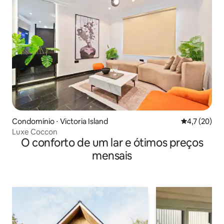
Condomínio ⋅ Victoria Island
4,7 de uma a
4,7 (20)
Luxe Coccon
O conforto de um lar e ótimos preços
mensais