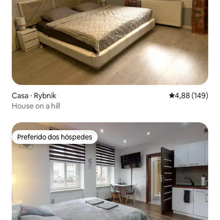
Casa ⋅ Rybnik
4,88 de uma av
4,88 (149)
House on a hill
Preferido dos hóspedes
Preferido dos hóspedes