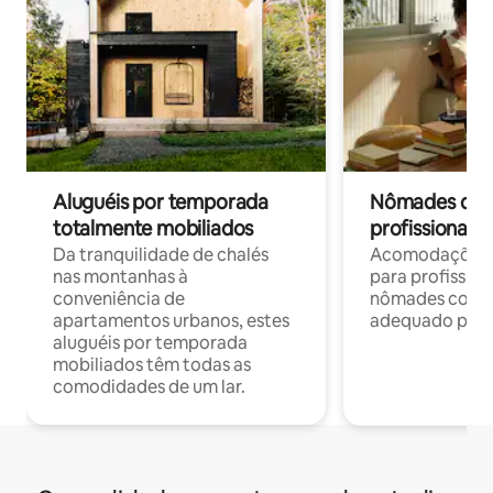
Aluguéis por temporada
Nômades digit
totalmente mobiliados
profissionais 
Da tranquilidade de chalés
Acomodações c
nas montanhas à
para profission
conveniência de
nômades com W
apartamentos urbanos, estes
adequado para 
aluguéis por temporada
mobiliados têm todas as
comodidades de um lar.