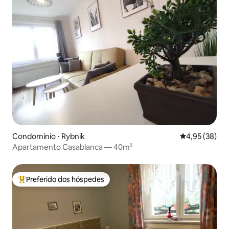
Condomínio ⋅ Rybnik
4,95 de uma a
4,95 (38)
Apartamento Casablanca — 40m²
Preferido dos hóspedes
Entre os melhores preferidos dos hóspedes