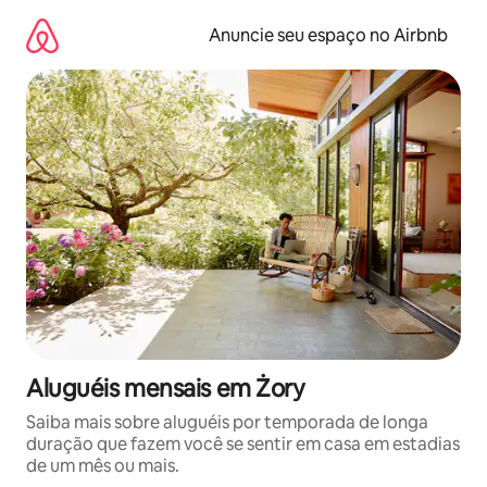
Pular
para
Anuncie seu espaço no Airbnb
o
conteúdo
Aluguéis mensais em Żory
Saiba mais sobre aluguéis por temporada de longa
duração que fazem você se sentir em casa em estadias
de um mês ou mais.