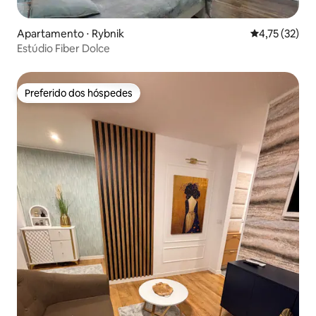
Apartamento ⋅ Rybnik
4,75 de uma a
4,75 (32)
Estúdio Fiber Dolce
Preferido dos hóspedes
Preferido dos hóspedes