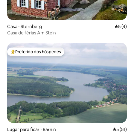
Casa ⋅ Sternberg
5 de uma 
5 (4)
Casa de férias Am Stein
Preferido dos hóspedes
Entre os melhores preferidos dos hóspedes
Lugar para ficar ⋅ Barnin
5 de uma a
5 (51)