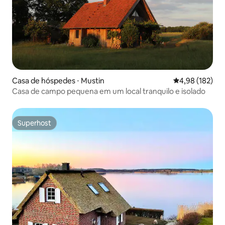
Casa de hóspedes ⋅ Mustin
4,98 de uma av
4,98 (182)
Casa de campo pequena em um local tranquilo e isolado
Superhost
Superhost