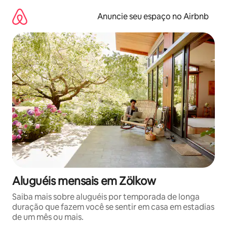
Pular
para
Anuncie seu espaço no Airbnb
o
conteúdo
Aluguéis mensais em Zölkow
Saiba mais sobre aluguéis por temporada de longa
duração que fazem você se sentir em casa em estadias
de um mês ou mais.