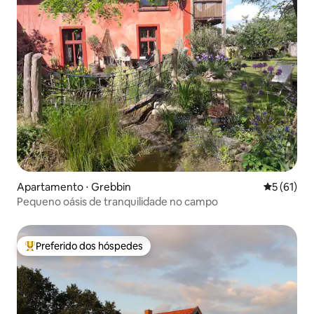
Apartamento ⋅ Grebbin
5 de uma a
5 (61)
Pequeno oásis de tranquilidade no campo
Preferido dos hóspedes
Entre os melhores preferidos dos hóspedes