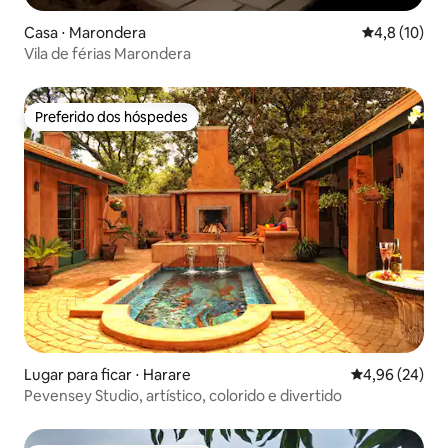
Casa ⋅ Marondera
4,8 de uma a
4,8 (10)
Vila de férias Marondera
Preferido dos hóspedes
Preferido dos hóspedes
Lugar para ficar ⋅ Harare
4,96 de uma a
4,96 (24)
Pevensey Studio, artístico, colorido e divertido