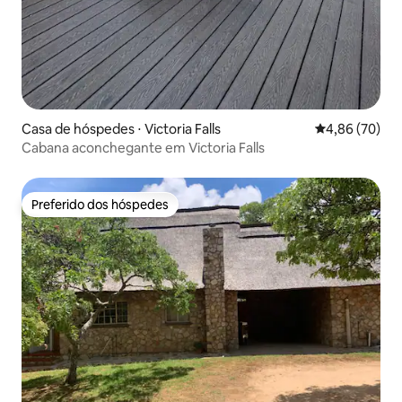
Casa de hóspedes ⋅ Victoria Falls
4,86 de uma a
4,86 (70)
Cabana aconchegante em Victoria Falls
Preferido dos hóspedes
Preferido dos hóspedes