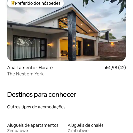
Preferido dos hóspedes
Entre os melhores preferidos dos hóspedes
Apartamento ⋅ Harare
4,98 de uma a
4,98 (42)
The Nest em York
Destinos para conhecer
Outros tipos de acomodações
Aluguéis de apartamentos
Aluguéis de chalés
Zimbabwe
Zimbabwe