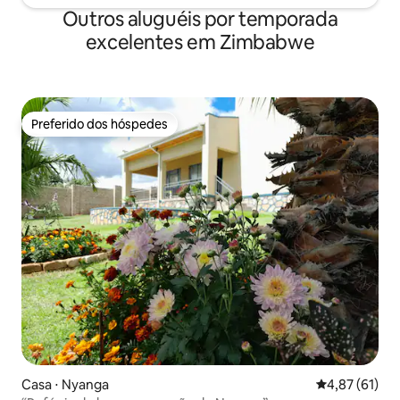
Outros aluguéis por temporada
excelentes em Zimbabwe
Preferido dos hóspedes
Preferido dos hóspedes
Casa ⋅ Nyanga
4,87 de uma a
4,87 (61)