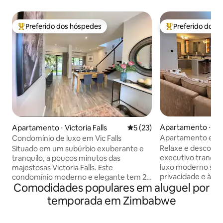
Preferido dos hóspedes
Preferido dos 
Entre os melhores preferidos dos hóspedes
Entre os melhore
Apartamento ⋅ Ha
Apartamento ⋅ Victoria Falls
5 de uma avaliação média de
5 (23)
Apartamento execu
Condomínio de luxo em Vic Falls
Sala de estar de d
Relaxe e descontr
Situado em um subúrbio exuberante e
executivo tranquil
tranquilo, a poucos minutos das
luxo moderno se u
majestosas Victoria Falls. Este
privacidade e à pr
condomínio moderno e elegante tem 2
Comodidades populares em aluguel por
cuidadosamente p
quartos, ambos com casa de banho
acabamentos sofis
privativa. Desfrute de uma boa noite de
temporada em Zimbabwe
ambiente e um ban
sono em colchões noturnos silenciosos.
que parece um retiro p
A sala principal tem uma varanda e área