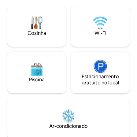
em grande estilo. 
de estar para desfrutar do seu café da
conforto. Conheç
manhã enquanto ouve os pássaros
maneira diferente. 📍 Localizaç
cantando. A cozinha se abre para um
privilegiada | Com
pátio ao ar livre com vista para o jardim,
Heights, Borrowda
perfeito para refeições ao ar livre. Todos
do shopping Sam L
os seus confortos serão atendidos
Cozinha
Wi-Fi
centro financeiro. Perfeito para estadia
enquanto você relaxa e se descontrai
de negócios e laze
neste espaço tranquilo. AirCon Wi-Fi
Netflix
Estacionamento
Piscina
gratuito no local
Ar-condicionado