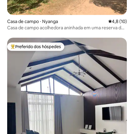
Casa de campo ⋅ Nyanga
4,8 de uma a
4,8 (10)
Casa de campo acolhedora aninhada em uma reserva de
caça protegida
Preferido dos hóspedes
Entre os melhores preferidos dos hóspedes