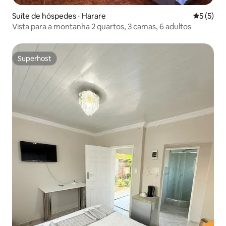
Suíte de hóspedes ⋅ Harare
5 de uma 
5 (5)
Vista para a montanha 2 quartos, 3 camas, 6 adultos
Superhost
Superhost