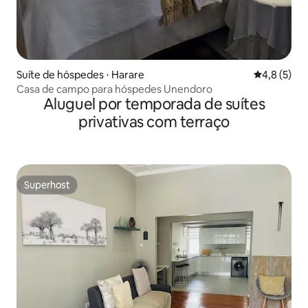
Suíte de hóspedes ⋅ Harare
4,8 de uma 
4,8 (5)
Casa de campo para hóspedes Unendoro
Aluguel por temporada de suítes
privativas com terraço
Superhost
Superhost