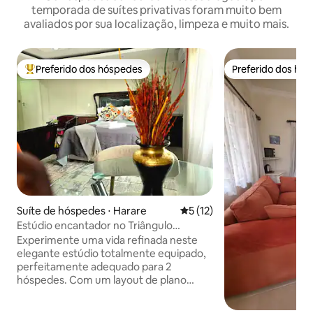
temporada de suítes privativas foram muito bem
avaliados por sua localização, limpeza e muito mais.
Preferido dos hóspedes
Preferido dos hó
Entre os melhores preferidos dos hóspedes
Preferido dos hó
Suíte de hóspedes ⋅ Harare
5 de uma avaliação média de
5 (12)
Estúdio encantador no Triângulo
Dourado
Experimente uma vida refinada neste
elegante estúdio totalmente equipado,
perfeitamente adequado para 2
hóspedes. Com um layout de plano
aberto onde as áreas de dormir, estar e
jantar compartilham um espaço. Este