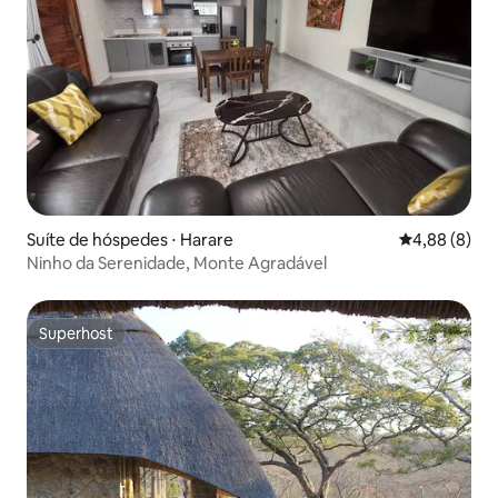
Suíte de hóspedes ⋅ Harare
4,88 de uma 
4,88 (8)
Ninho da Serenidade, Monte Agradável
Superhost
Superhost