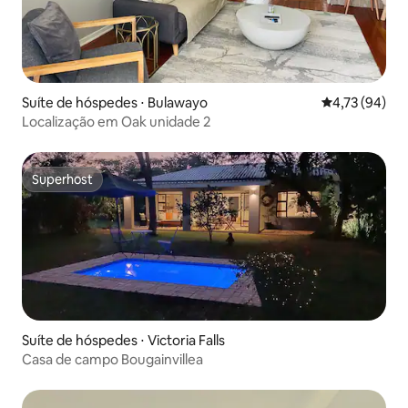
Suíte de hóspedes ⋅ Bulawayo
4,73 de uma a
4,73 (94)
Localização em Oak unidade 2
Superhost
Superhost
Suíte de hóspedes ⋅ Victoria Falls
Casa de campo Bougainvillea