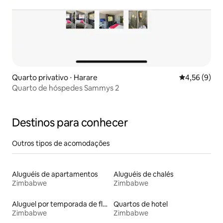
Quarto privativo ⋅ Harare
4,56 de uma 
4,56 (9)
Quarto de hóspedes Sammys 2
Destinos para conhecer
Outros tipos de acomodações
Aluguéis de apartamentos
Aluguéis de chalés
Zimbabwe
Zimbabwe
Aluguel por temporada de flats
Quartos de hotel
Zimbabwe
Zimbabwe