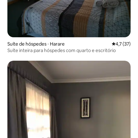
Suíte de hóspedes ⋅ Harare
4,7 de uma a
4,7 (37)
Suíte inteira para hóspedes com quarto e escritório