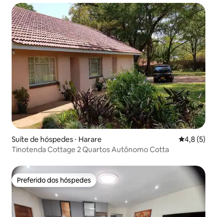
Suíte de hóspedes ⋅ Harare
4,8 de uma 
4,8 (5)
Tinotenda Cottage 2 Quartos Autônomo Cotta
Preferido dos hóspedes
Preferido dos hóspedes