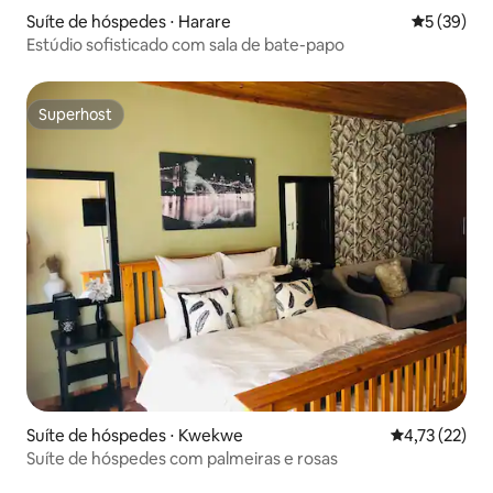
Suíte de hóspedes ⋅ Harare
5 de uma a
5 (39)
Estúdio sofisticado com sala de bate-papo
Superhost
Superhost
Suíte de hóspedes ⋅ Kwekwe
4,73 de uma a
4,73 (22)
Suíte de hóspedes com palmeiras e rosas