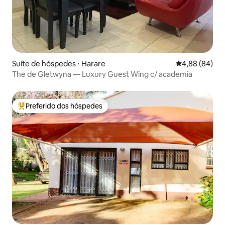
Suíte de hóspedes ⋅ Harare
4,88 de uma av
4,88 (84)
The de Gletwyna — Luxury Guest Wing c/ academia
Preferido dos hóspedes
Entre os melhores preferidos dos hóspedes