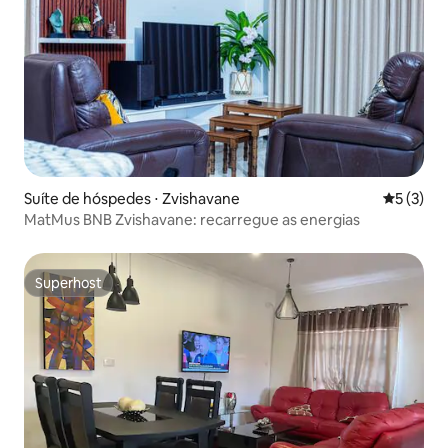
Suíte de hóspedes ⋅ Zvishavane
5 de uma 
5 (3)
MatMus BNB Zvishavane: recarregue as energias
Superhost
Superhost