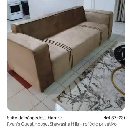
Suíte de hóspedes ⋅ Harare
4,87 de uma a
4,87 (23)
Ryan's Guest House, Shawasha Hills – refúgio privativo