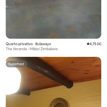
Quarto privativo ⋅ Bulawayo
4,75 de uma 
4,75 (4)
The Veranda - Mlibizi Zimbabwe
Superhost
Superhost