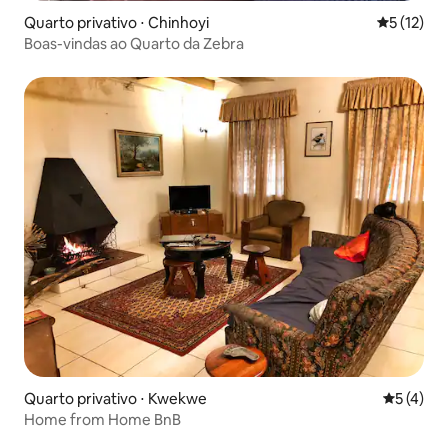
Quarto privativo ⋅ Chinhoyi
5 de uma a
5 (12)
Boas-vindas ao Quarto da Zebra
Quarto privativo ⋅ Kwekwe
5 de uma 
5 (4)
Home from Home BnB