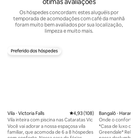
ótimas avaliações
Os hóspedes concordam: estes aluguéis por
temporada de acomodações com café da manhã
foram muito bem avaliados por sua localização,
limpeza e muito mais.
Preferido dos hóspedes
Preferido dos hóspedes
Vila ⋅ Victoria Falls
4,93 de uma avaliação média de 
4,93 (108)
Bangalô ⋅ Harare
Vila inteira com piscina nas Cataratas Vic
Onde o conforto, o
nossa prioridade!
Você vai adorar a nossa espaçosa vila
*Casa de luxo com
familiar, que acomoda de 6 a 8 hóspedes
Greendale* Relaxe
com conforto. Nossa casa de férias
nossa deslumbrant