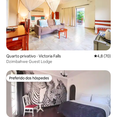
Quarto privativo ⋅ Victoria Falls
4,8 de uma a
4,8 (70)
Dzimbahwe Guest Lodge
Preferido dos hóspedes
Preferido dos hóspedes