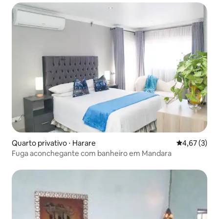
Quarto privativo ⋅ Harare
4,67 de uma 
4,67 (3)
Fuga aconchegante com banheiro em Mandara