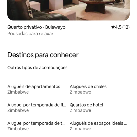
Quarto privativo ⋅ Bulawayo
4,5 de uma a
4,5 (12)
Pousadas para relaxar
Destinos para conhecer
Outros tipos de acomodações
Aluguéis de apartamentos
Aluguéis de chalés
Zimbabwe
Zimbabwe
Aluguel por temporada de flats
Quartos de hotel
Zimbabwe
Zimbabwe
Aluguel por temporada de tendas
Aluguéis de espaços ideais para famílias
Zimbabwe
Zimbabwe