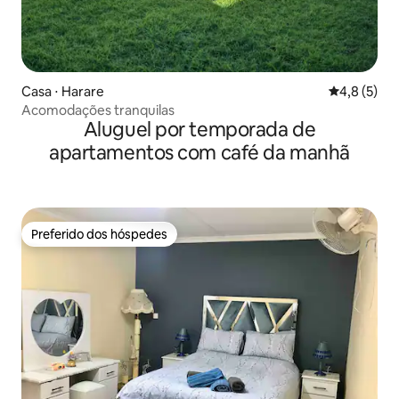
Casa ⋅ Harare
4,8 de uma 
4,8 (5)
Acomodações tranquilas
Aluguel por temporada de
apartamentos com café da manhã
Preferido dos hóspedes
Preferido dos hóspedes