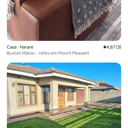
Casa ⋅ Harare
4,67 de uma 
4,67 (3)
Buxton Manor – retiro em Mount Pleasant