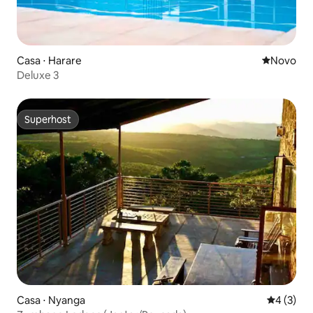
Casa ⋅ Harare
Novo lugar
Novo
Deluxe 3
Superhost
Superhost
Casa ⋅ Nyanga
4 de uma 
4 (3)