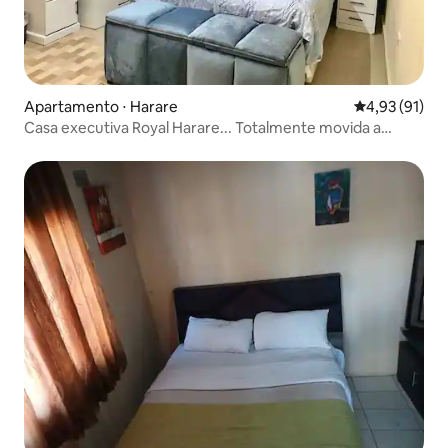
Apartamento ⋅ Harare
4,93 de uma a
4,93 (91)
Casa executiva Royal Harare... Totalmente movida a
energia solar