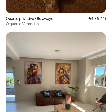
Quarto privativo ⋅ Bulawayo
4,86 de uma a
4,86 (14)
O quarto Verandah