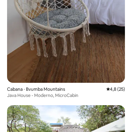
Cabana ⋅ Bvumba Mountains
4,8 de uma a
4,8 (25)
Java House - Moderno, MicroCabin