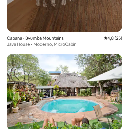
Cabana ⋅ Bvumba Mountains
4,8 de uma a
4,8 (25)
Java House - Moderno, MicroCabin