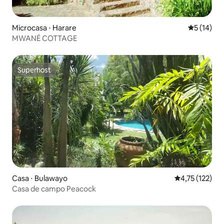
Microcasa ⋅ Harare
5 de uma a
5 (14)
MWANÉ COTTAGE
Superhost
Superhost
Casa ⋅ Bulawayo
4,75 de uma av
4,75 (122)
Casa de campo Peacock