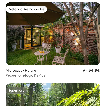
Preferido dos hóspedes
Preferido dos hóspedes
Microcasa ⋅ Harare
4,94 de uma av
4,94 (94)
Pequeno refúgio KaMuzi
Superhost
Superhost