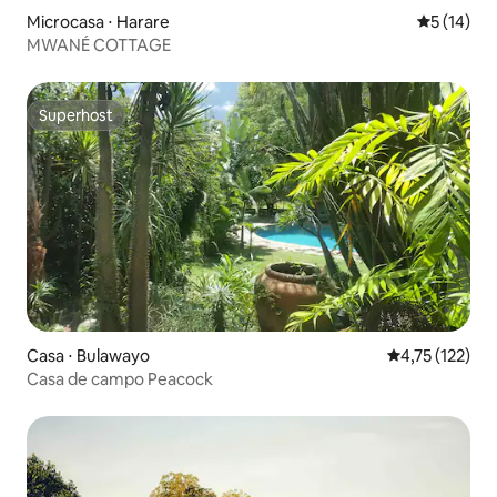
Microcasa ⋅ Harare
5 de uma a
5 (14)
MWANÉ COTTAGE
Superhost
Superhost
Casa ⋅ Bulawayo
4,75 de uma av
4,75 (122)
Casa de campo Peacock