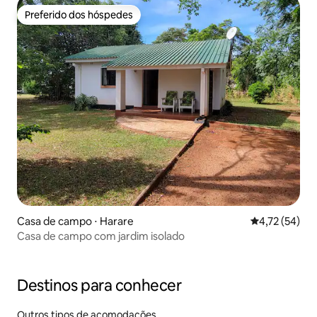
Preferido dos hóspedes
Preferido dos hóspedes
Casa de campo ⋅ Harare
4,72 de uma a
4,72 (54)
Casa de campo com jardim isolado
Destinos para conhecer
Outros tipos de acomodações