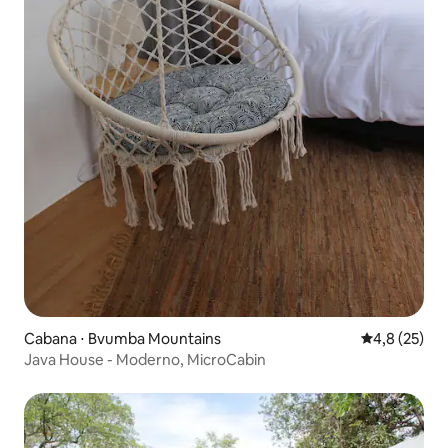
Cabana ⋅ Bvumba Mountains
4,8 de uma a
4,8 (25)
Java House - Moderno, MicroCabin