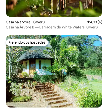
Casa na árvore ⋅ Gweru
4,33 de uma 
4,33 (6)
Casa na Árvore B — Barragem de White Waters, Gweru
Preferido dos hóspedes
Preferido dos hóspedes