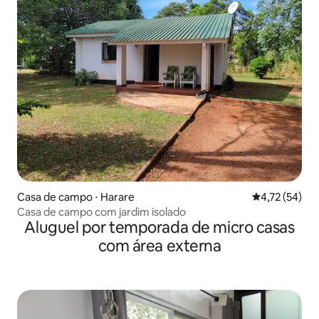
Casa de campo ⋅ Harare
4,72 de uma a
4,72 (54)
Casa de campo com jardim isolado
Aluguel por temporada de micro casas
com área externa