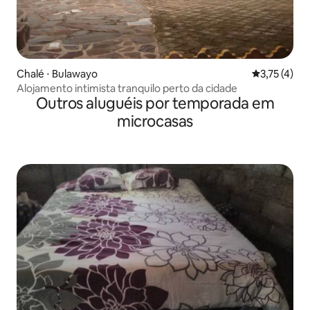
Chalé ⋅ Bulawayo
3,75 de uma 
3,75 (4)
Alojamento intimista tranquilo perto da cidade
Outros aluguéis por temporada em
microcasas