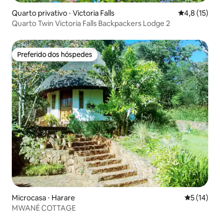
Quarto privativo ⋅ Victoria Falls
4,8 de uma a
4,8 (15)
Quarto Twin Victoria Falls Backpackers Lodge 2
Preferido dos hóspedes
Preferido dos hóspedes
Microcasa ⋅ Harare
5 de uma a
5 (14)
MWANÉ COTTAGE