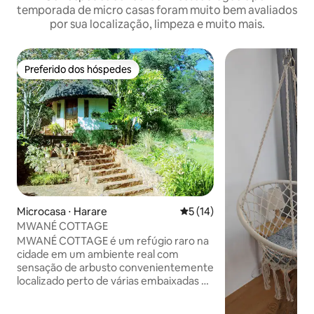
temporada de micro casas foram muito bem avaliados
por sua localização, limpeza e muito mais.
Preferido dos hóspedes
Preferido dos hóspedes
Microcasa ⋅ Harare
5 de uma avaliação média de
5 (14)
MWANÉ COTTAGE
MWANÉ COTTAGE é um refúgio raro na
cidade em um ambiente real com
sensação de arbusto convenientemente
localizado perto de várias embaixadas e
centros comerciais. Discretamente
situado com vista para jardins