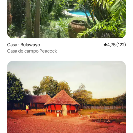
Casa ⋅ Bulawayo
4,75 de uma av
4,75 (122)
Casa de campo Peacock