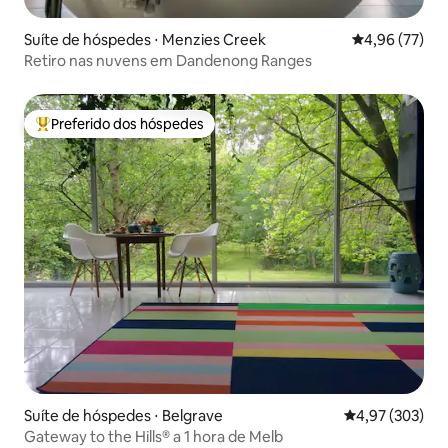
Suíte de hóspedes ⋅ Menzies Creek
4,96 de uma a
4,96 (77)
Retiro nas nuvens em Dandenong Ranges
Preferido dos hóspedes
Entre os melhores preferidos dos hóspedes
Suíte de hóspedes ⋅ Belgrave
4,97 de uma av
4,97 (303)
Gateway to the Hills® a 1 hora de Melb