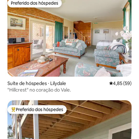
Preferido dos hóspedes
Preferido dos hóspedes
Suíte de hóspedes ⋅ Lilydale
4,85 de uma a
4,85 (59)
"Hillcrest" no coração do Vale.
Preferido dos hóspedes
Entre os melhores preferidos dos hóspedes