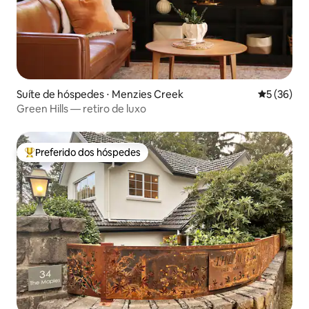
Suíte de hóspedes ⋅ Menzies Creek
5 de uma a
5 (36)
Green Hills — retiro de luxo
Preferido dos hóspedes
Entre os melhores preferidos dos hóspedes