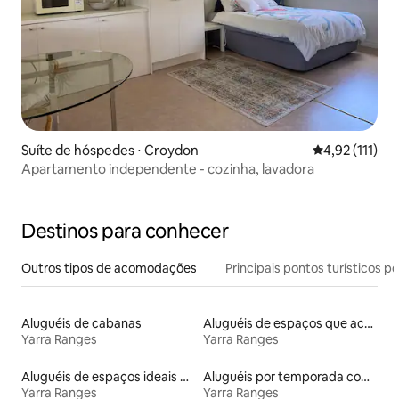
Suíte de hóspedes ⋅ Croydon
4,92 de uma av
4,92 (111)
Apartamento independente - cozinha, lavadora
Destinos para conhecer
Outros tipos de acomodações
Principais pontos turísticos po
Aluguéis de cabanas
Aluguéis de espaços que aceitam animais de estimação
Yarra Ranges
Yarra Ranges
Aluguéis de espaços ideais para famílias
Aluguéis por temporada com acesso ao lago
Yarra Ranges
Yarra Ranges