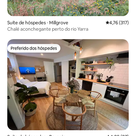
Suíte de hóspedes ⋅ Millgrove
4,76 de uma av
4,76 (317)
Chalé aconchegante perto do rio Yarra
Preferido dos hóspedes
Preferido dos hóspedes