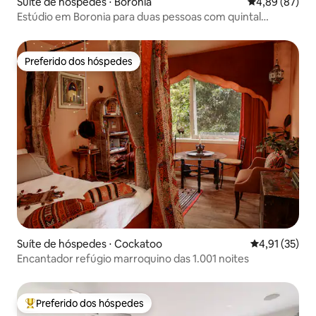
Suíte de hóspedes ⋅ Boronia
4,89 de uma a
4,89 (87)
Estúdio em Boronia para duas pessoas com quintal
privativo
Preferido dos hóspedes
Preferido dos hóspedes
Suíte de hóspedes ⋅ Cockatoo
4,91 de uma a
4,91 (35)
Encantador refúgio marroquino das 1.001 noites
Preferido dos hóspedes
Entre os melhores preferidos dos hóspedes