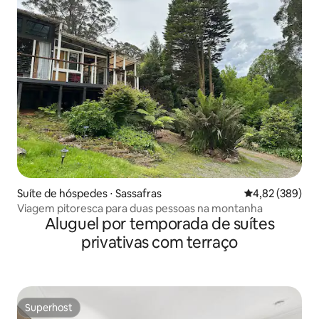
Suíte de hóspedes ⋅ Sassafras
4,82 de uma ava
4,82 (389)
Viagem pitoresca para duas pessoas na montanha
Aluguel por temporada de suítes
privativas com terraço
Superhost
Superhost