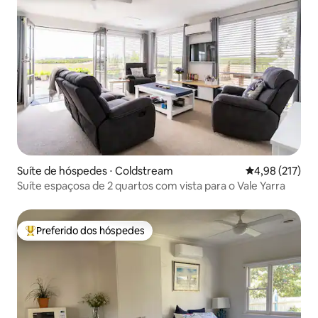
Suíte de hóspedes ⋅ Coldstream
4,98 de uma av
4,98 (217)
Suíte espaçosa de 2 quartos com vista para o Vale Yarra
Preferido dos hóspedes
Entre os melhores preferidos dos hóspedes