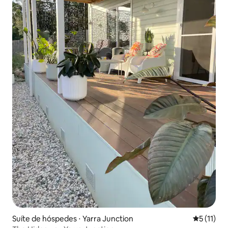
Suíte de hóspedes ⋅ Yarra Junction
5 de uma a
5 (11)