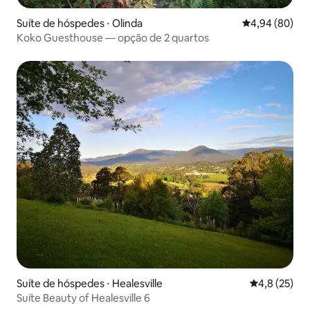
Suíte de hóspedes ⋅ Olinda
4,94 de uma av
4,94 (80)
Koko Guesthouse — opção de 2 quartos
Suíte de hóspedes ⋅ Healesville
4,8 de uma a
4,8 (25)
Suíte Beauty of Healesville 6