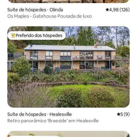
Suíte de hóspedes ⋅ Olinda
4,98 de uma av
4,98 (126)
Os Maples - Gatehouse Pousada de luxo
Preferido dos hóspedes
Entre os melhores preferidos dos hóspedes
Suíte de hóspedes ⋅ Healesville
5 de uma 
5 (9)
Retiro panorâmico ‘Braeside’ em Healesville