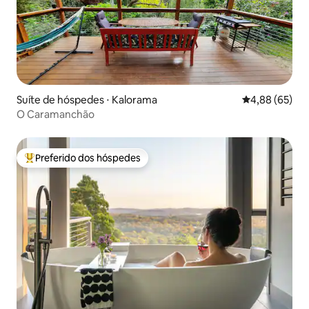
Suíte de hóspedes ⋅ Kalorama
4,88 de uma a
4,88 (65)
O Caramanchão
Preferido dos hóspedes
Entre os melhores preferidos dos hóspedes