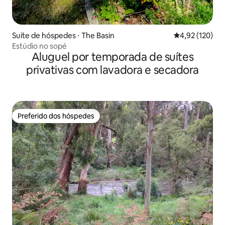
Suíte de hóspedes ⋅ The Basin
4,92 de uma av
4,92 (120)
Estúdio no sopé
Aluguel por temporada de suítes
privativas com lavadora e secadora
Preferido dos hóspedes
Preferido dos hóspedes