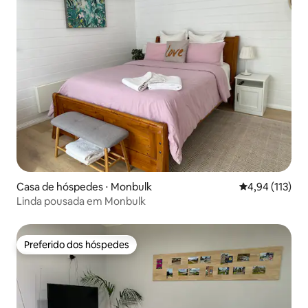
Casa de hóspedes ⋅ Monbulk
4,94 de uma av
4,94 (113)
Linda pousada em Monbulk
Preferido dos hóspedes
Preferido dos hóspedes