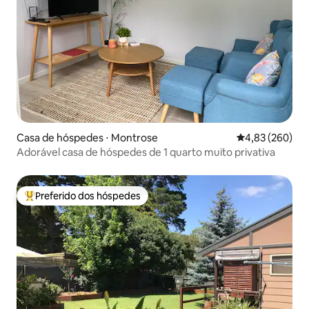
Casa de hóspedes ⋅ Montrose
4,83 de uma ava
4,83 (260)
Adorável casa de hóspedes de 1 quarto muito privativa
Preferido dos hóspedes
Entre os melhores preferidos dos hóspedes