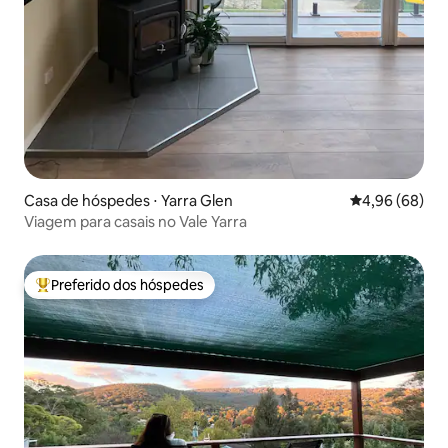
Casa de hóspedes ⋅ Yarra Glen
4,96 de uma av
4,96 (68)
Viagem para casais no Vale Yarra
Preferido dos hóspedes
Entre os melhores preferidos dos hóspedes