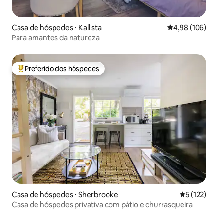
Casa de hóspedes ⋅ Kallista
4,98 de uma av
4,98 (106)
Para amantes da natureza
Preferido dos hóspedes
Entre os melhores preferidos dos hóspedes
Casa de hóspedes ⋅ Sherbrooke
5 de uma av
5 (122)
Casa de hóspedes privativa com pátio e churrasqueira