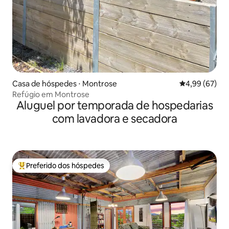
Casa de hóspedes ⋅ Montrose
4,99 de uma a
4,99 (67)
Refúgio em Montrose
Aluguel por temporada de hospedarias
com lavadora e secadora
Preferido dos hóspedes
Entre os melhores preferidos dos hóspedes