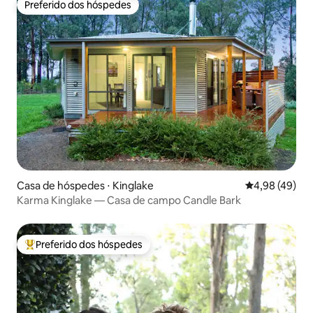
Preferido dos hóspedes
Preferido dos hóspedes
Casa de hóspedes ⋅ Kinglake
4,98 de uma a
4,98 (49)
Karma Kinglake — Casa de campo Candle Bark
Preferido dos hóspedes
Entre os melhores preferidos dos hóspedes