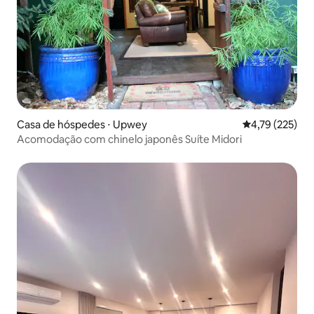
Casa de hóspedes ⋅ Upwey
4,79 de uma av
4,79 (225)
Acomodação com chinelo japonês Suíte Midori