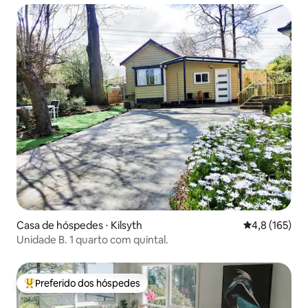
Casa de hóspedes ⋅ Kilsyth
4,8 de uma av
4,8 (165)
Unidade B. 1 quarto com quintal.
Preferido dos hóspedes
Entre os melhores preferidos dos hóspedes