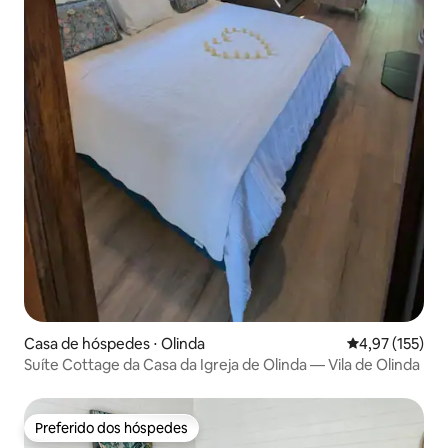
Casa de hóspedes ⋅ Olinda
4,97 de uma av
4,97 (155)
Suíte Cottage da Casa da Igreja de Olinda — Vila de Olinda
Preferido dos hóspedes
Preferido dos hóspedes