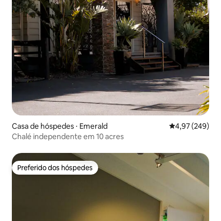
Casa de hóspedes ⋅ Emerald
4,97 de uma ava
4,97 (249)
Chalé independente em 10 acres
Preferido dos hóspedes
Preferido dos hóspedes