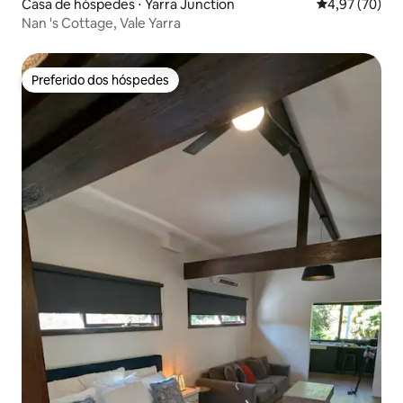
Casa de hóspedes ⋅ Yarra Junction
4,97 de uma a
4,97 (70)
Nan 's Cottage, Vale Yarra
Preferido dos hóspedes
Preferido dos hóspedes