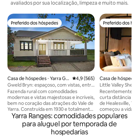
avaliados por sua localização, limpeza e muito mais.
Preferido dos hóspedes
Preferido dos hó
Preferido dos hóspedes
Preferido dos hó
Casa de hóspedes ⋅ Yarra Gle
4,9 de uma avaliação média de 
4,9 (565)
Casa de hóspedes 
n
lle
Gweld Bryn: espaçoso, com vistas, entre
Little Valley Shed:
locais para casamentos
toques de luxo
Fazenda rural com comodidades
Recentemente re
modernas e vistas majestosas e incríveis,
curta distância a 
bem no coração das atrações do Vale de
de Healesville, The
Yarra. Construída em 1930 e totalmente
começou a vida c
Yarra Ranges: comodidades populares
reformada, com ampliações feitas em
garagem de campo
2017. 3 quartos GRANDES – preço
reinventado como
para aluguel por temporada de
baseado no número de pessoas, não no
acolhedor, perfeit
hospedarias
espaço disponível – por exemplo, o valor
casais ou escapada em 
oferecido para o fim de semana é para 2
em uma rua residen