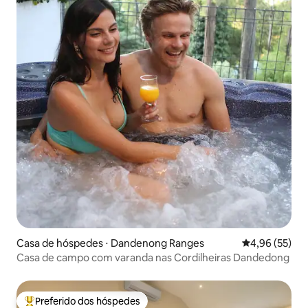
Casa de hóspedes ⋅ Dandenong Ranges
4,96 de uma a
4,96 (55)
Casa de campo com varanda nas Cordilheiras Dandedong
Preferido dos hóspedes
Entre os melhores preferidos dos hóspedes