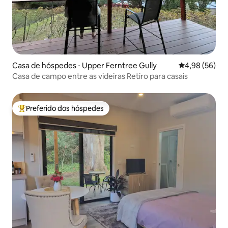
Casa de hóspedes ⋅ Upper Ferntree Gully
4,98 de uma a
4,98 (56)
Casa de campo entre as videiras Retiro para casais
Preferido dos hóspedes
Entre os melhores preferidos dos hóspedes