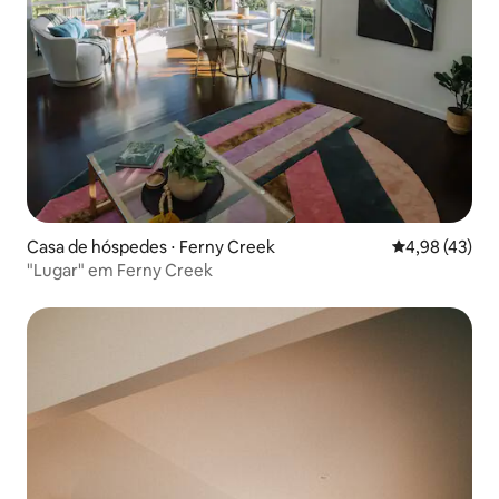
Casa de hóspedes ⋅ Ferny Creek
4,98 de uma a
4,98 (43)
"Lugar" em Ferny Creek