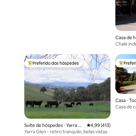
Casa de h
Chalé in
Preferido dos hóspedes
Prefe
Entre os melhores preferidos dos hóspedes
Entre os
Casa ⋅ To
Casa de c
Suíte de hóspedes ⋅ Yarra Gl
4,99 de uma avaliação m
4,99 (413)
en
Yarra Glen - retiro tranquilo, belas vistas.