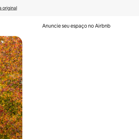
 original
Anuncie seu espaço no Airbnb
 deslizando o dedo na tela.