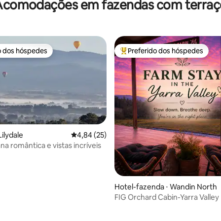
Acomodações em fazendas com terraç
o dos hóspedes
Preferido dos hóspedes
o dos hóspedes
Entre os melhores preferidos d
ilydale
4,84 de uma avaliação média de 5, 25 avalia
4,84 (25)
média de 5, 87 avaliações
a romântica e vistas incríveis
Hotel-fazenda ⋅ Wandin North
FIG Orchard Cabin-Yarra Valle
FAZENDA