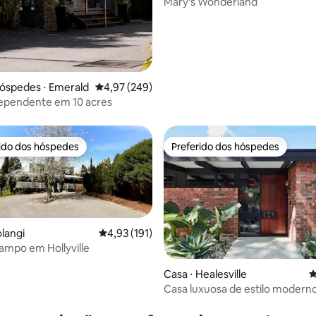
Mary's Wonderland
óspedes ⋅ Emerald
4,97 de uma avaliação média de 5, 249 avalia
4,97 (249)
dependente em 10 acres
rido dos hóspedes
Preferido dos hóspedes
 melhores preferidos dos hóspedes
Preferido dos hóspedes
olangi
4,93 de uma avaliação média de 5, 191 avalia
4,93 (191)
ampo em Hollyville
Casa ⋅ Healesville
4
Casa luxuosa de estilo modern
édia de 5, 413 avaliações
meados do século, Yarra Valley