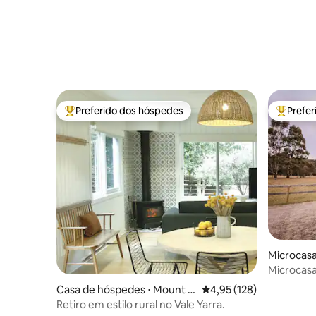
Preferido dos hóspedes
Prefe
Entre os melhores preferidos dos hóspedes
Entre os
Microcasa
Microcasa
Casa de hóspedes ⋅ Mount E
4,95 de uma avaliação m
4,95 (128)
velyn
Retiro em estilo rural no Vale Yarra.