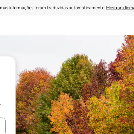
mas informações foram traduzidas automaticamente. 
Mostrar idioma
s
ore-os usando as seta para cima e para baixo do teclado ou tocando e