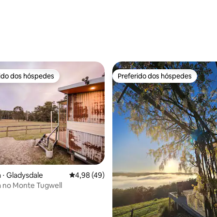
rido dos hóspedes
Preferido dos hóspedes
 melhores preferidos dos hóspedes
Preferido dos hóspedes
 ⋅ Gladysdale
4,98 de uma avaliação média de 5, 49 avalia
4,98 (49)
 no Monte Tugwell
édia de 5, 128 avaliações