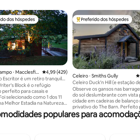
rido dos hóspedes
Preferido dos hóspedes
 melhores preferidos dos hóspedes
Entre os melhores preferidos d
ampo ⋅ Macclesfiel
4,99 de uma avaliação média de 5, 429 avalia
4,99 (429)
édia de 5, 565 avaliações
Celeiro ⋅ Smiths Gully
4
 Escritor é um retiro tranquilo
Celeiro Duck'n Hill (e estação d
ico
riter's Block é o refúgio
carregamento de veículos elétr
Observe os gansos nas barrage
 perfeito para casais e
do sol deslumbrante com vista 
 Foi selecionado como 1 dos 11
cidade em cadeiras de balanço
 na Melhor Estadia na Natureza
privativo do The Barn. Perfeito para
 de 2022 para a Austrália e
comodidades populares para acomodaç
escapadas românticas, retiros
ndia. Situado em 27 acres e
família, microcasamentos e fes
or eucaliptos e castanheiras,
despedida de solteira. Seja qual
o rural privado fica a 10 minutos
programação, você não vai quer
e cafés, restaurantes, lojas,
embora! Uma localização fabulosa a
pitorescos e do famoso Puffing