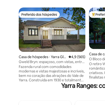
Preferido dos hóspedes
Prefe
Preferido dos hóspedes
Entre os
Casa de c
Casa de hóspedes ⋅ Yarra Gle
4,9 de uma avaliação m
4,9 (565)
d
O Bloco do
n
Gweld Bryn: espaçoso, com vistas, entre
e românt
O retiro W
locais para casamentos
Fazenda rural com comodidades
romântico
modernas e vistas majestosas e incríveis,
criativos.
bem no coração das atrações do Vale de
finalistas
Yarra. Construída em 1930 e totalmente
do Airbnb
Yarra Ranges: 
reformada, com ampliações feitas em
Nova Zelâ
2017. 3 quartos GRANDES – preço
cercado p
baseado no número de pessoas, não no
este retir
espaço disponível – por exemplo, o valor
de carro d
oferecido para o fim de semana é para 2
passeios 