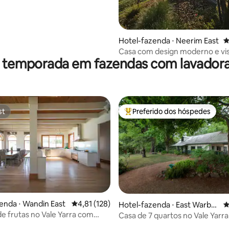
Hotel-fazenda ⋅ Neerim East
4
Casa com design moderno e vi
r temporada em fazendas com lavadora
deslumbrante
st
Preferido dos hóspedes
st
Entre os melhores preferidos d
édia de 5, 125 avaliações
enda ⋅ Wandin East
4,81 de uma avaliação média de 5, 128 avalia
4,81 (128)
Hotel-fazenda ⋅ East Warbur
4
ton
e frutas no Vale Yarra com
Casa de 7 quartos no Vale Yarra