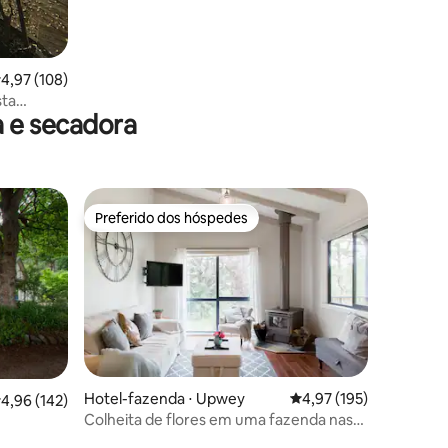
,97 de uma avaliação média de 5, 108 avaliações
4,97 (108)
sta
 e secadora
Preferido dos hóspedes
os hóspedes
Preferido dos hóspedes
ções
Hotel-fazenda ⋅ Upwey
4,97 de uma avaliação 
4,97 (195)
,96 de uma avaliação média de 5, 142 avaliações
4,96 (142)
Colheita de flores em uma fazenda nas
Dandenongs