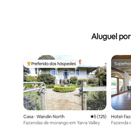
Aluguel po
Preferido dos hóspedes
Superho
Entre os melhores preferidos dos hóspedes
Superho
Casa ⋅ Wandin North
5 de uma avaliação m
5 (125)
Hotel-faz
Fazendas de morango em Yarra Valley
Fazenda d
piscina.