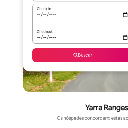
Check-in
Checkout
Buscar
Yarra Range
Os hóspedes concordam: estas ac