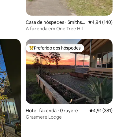
Casa de hóspedes ⋅ Smiths
4,94 de uma avaliação 
4,94 (140)
Gully
A fazenda em One Tree Hill
Preferido dos hóspedes
Entre os melhores preferidos dos hóspedes
ções
Hotel-fazenda ⋅ Gruyere
4,91 de uma avaliação 
4,91 (381)
Grasmere Lodge