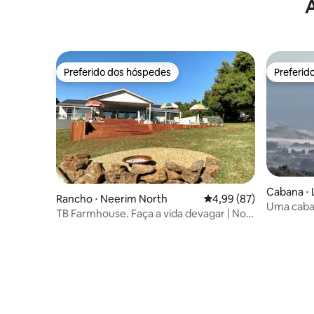
Preferido dos hóspedes
Preferid
Preferido dos hóspedes
Preferid
Cabana ⋅ L
Rancho ⋅ Neerim North
4,99 de uma avaliação 
4,99 (87)
Uma caban
TB Farmhouse. Faça a vida devagar | No
interior