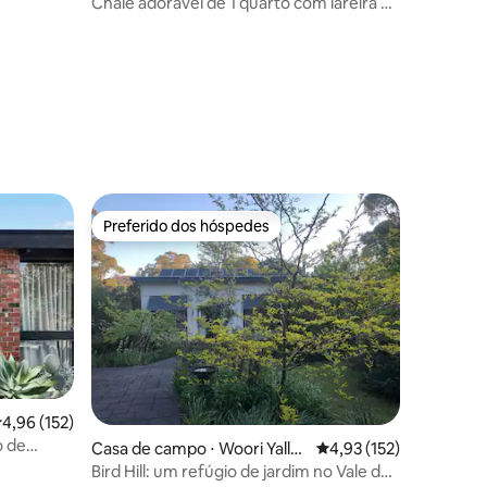
Chalé adorável de 1 quarto com lareira a
lenha
ções
Preferido dos hóspedes
Preferido dos hóspedes
ções
,96 de uma avaliação média de 5, 152 avaliações
4,96 (152)
o de
Casa de campo ⋅ Woori Yallo
4,93 de uma avaliação 
4,93 (152)
ck
Bird Hill: um refúgio de jardim no Vale do