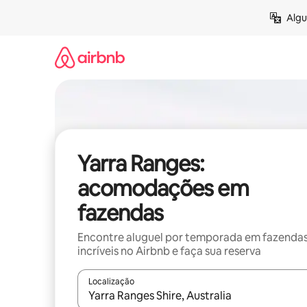
Pular
Algu
para
o
conteúdo
Yarra Ranges:
acomodações em
fazendas
Encontre aluguel por temporada em fazenda
incríveis no Airbnb e faça sua reserva
Localização
Quando os resultados estiverem disponíveis, expl