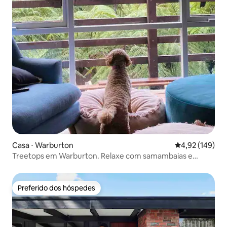
Casa ⋅ Warburton
4,92 de uma av
4,92 (149)
Treetops em Warburton. Relaxe com samambaias e
pássaros
Preferido dos hóspedes
Preferido dos hóspedes