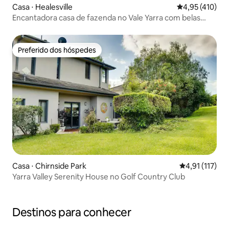
Casa ⋅ Healesville
4,95 de uma av
4,95 (410)
Encantadora casa de fazenda no Vale Yarra com belas
vistas
Preferido dos hóspedes
Preferido dos hóspedes
Casa ⋅ Chirnside Park
4,91 de uma av
4,91 (117)
Yarra Valley Serenity House no Golf Country Club
Destinos para conhecer