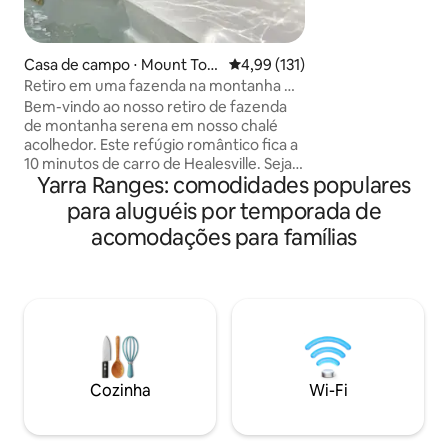
rede permite que 
vida sustentável 
desfrute de puro 
Casa de campo ⋅ Mount Tool
4,99 de uma avaliação média de 
4,99 (131)
cozinha completa, 
ebewong
Retiro em uma fazenda na montanha —
tela grande, água
A casa de campo
Bem-vindo ao nosso retiro de fazenda
vaso sanitário co
de montanha serena em nosso chalé
banheira no conv
acolhedor. Este refúgio romântico fica a
enorme área de e
10 minutos de carro de Healesville. Seja
livre. A propriedade tem vista para as
Yarra Ranges: comodidades populares
seduzido pela suavidade isolada de uma
cordilheiras e ta
floresta tropical de clima frio, onde
variedade de vida
para aluguéis por temporada de
privacidade, paz e relaxamento são a
acomodações para famílias
ordem do dia. Relaxe em interiores
suntuosos junto a uma lareira a lenha ou
no spa ao ar livre para duas pessoas
emoldurado por vistas para a floresta e
luzes de fadas. Vinho na chegada, água
fresca de primavera, massa fermentada
e ovos de galinhas caipiras da nossa
fazenda são fornecidos para melhorar a
Cozinha
Wi-Fi
sua estadia.