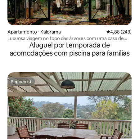
Apartamento ⋅ Kalorama
4,88 de uma ava
4,88 (243)
Luxuosa viagem no topo das árvores com uma casa de
Aluguel por temporada de
vidroliça
acomodações com piscina para famílias
Superhost
Superhost