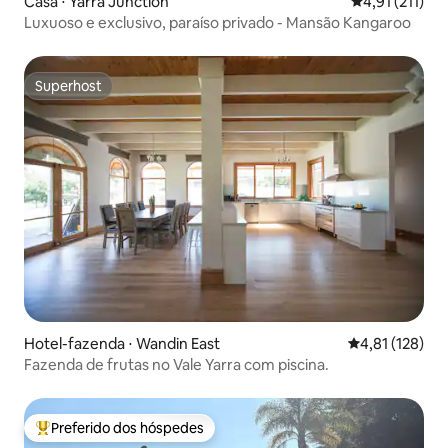
Casa ⋅ Yarra Junction
4,91 de uma av
4,91 (211)
Luxuoso e exclusivo, paraíso privado - Mansão Kangaroo
Superhost
Superhost
Hotel-fazenda ⋅ Wandin East
4,81 de uma av
4,81 (128)
Fazenda de frutas no Vale Yarra com piscina.
Preferido dos hóspedes
Entre os melhores preferidos dos hóspedes