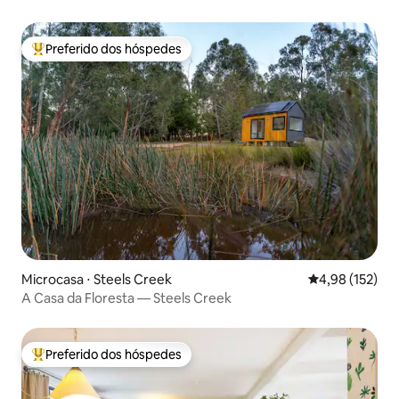
tudo
Preferido dos hóspedes
Entre os melhores preferidos dos hóspedes
Microcasa ⋅ Steels Creek
4,98 de uma av
4,98 (152)
A Casa da Floresta — Steels Creek
Preferido dos hóspedes
Entre os melhores preferidos dos hóspedes