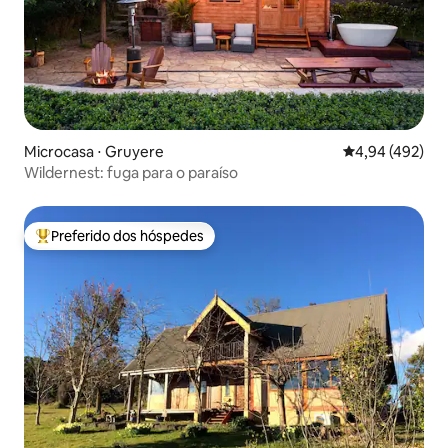
Microcasa ⋅ Gruyere
4,94 de uma av
4,94 (492)
Wildernest: fuga para o paraíso
Preferido dos hóspedes
Entre os melhores preferidos dos hóspedes