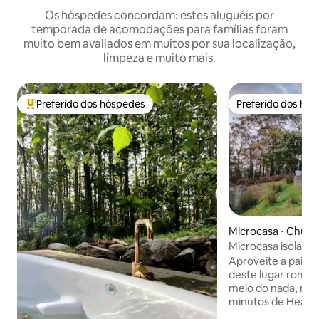
Os hóspedes concordam: estes aluguéis por
temporada de acomodações para famílias foram
muito bem avaliados em muitos por sua localização,
limpeza e muito mais.
Preferido dos hóspedes
Preferido dos hó
Entre os melhores preferidos dos hóspedes
Preferido dos hó
Microcasa ⋅ Chum
Microcasa isolada
com banheira no 
Aproveite a pais
deste lugar român
meio do nada, mas 
minutos de Healesville. Cerc
natureza, nossa p