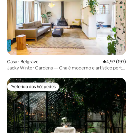
Casa ⋅ Belgrave
4,97 de uma av
4,97 (197)
Jacky Winter Gardens — Chalé moderno e artístico perto
de Creek
Preferido dos hóspedes
Preferido dos hóspedes