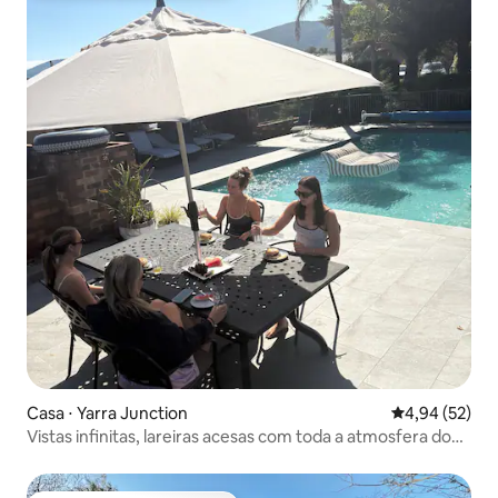
Casa ⋅ Yarra Junction
4,94 de uma a
4,94 (52)
Vistas infinitas, lareiras acesas com toda a atmosfera do
campo