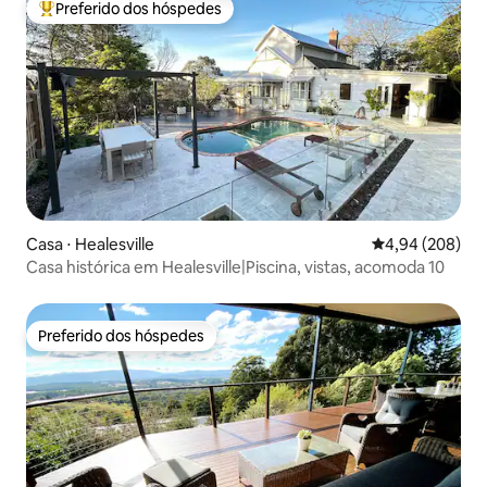
Preferido dos hóspedes
Entre os melhores preferidos dos hóspedes
Casa ⋅ Healesville
4,94 de uma ava
4,94 (208)
Casa histórica em Healesville|Piscina, vistas, acomoda 10
Preferido dos hóspedes
Preferido dos hóspedes