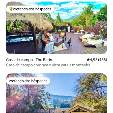
Preferido dos hóspedes
Entre os melhores preferidos dos hóspedes
Casa de campo ⋅ The Basin
4,93 de uma av
4,93 (485)
Casa de campo com spa e vista para a montanha
Preferido dos hóspedes
Preferido dos hóspedes