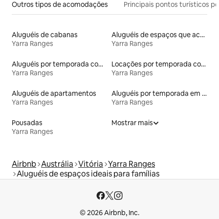
Outros tipos de acomodações
Principais pontos turísticos po
Aluguéis de cabanas
Aluguéis de espaços que aceitam animais de estimação
Yarra Ranges
Yarra Ranges
Aluguéis por temporada com acesso ao lago
Locações por temporada com piscina
Yarra Ranges
Yarra Ranges
Aluguéis de apartamentos
Aluguéis por temporada em hotéis-fazenda
Yarra Ranges
Yarra Ranges
Pousadas
Mostrar mais
Yarra Ranges
Airbnb
Austrália
Vitória
Yarra Ranges
Aluguéis de espaços ideais para famílias
© 2026 Airbnb, Inc.