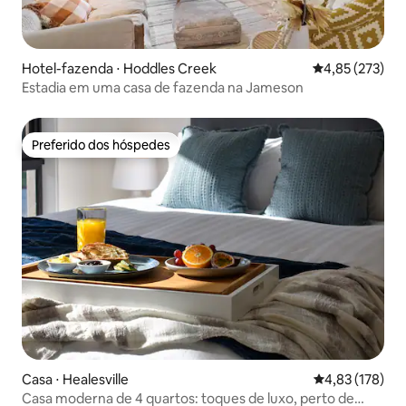
Hotel-fazenda ⋅ Hoddles Creek
4,85 de uma av
4,85 (273)
Estadia em uma casa de fazenda na Jameson
Preferido dos hóspedes
Preferido dos hóspedes
Casa ⋅ Healesville
4,83 de uma av
4,83 (178)
Casa moderna de 4 quartos: toques de luxo, perto de