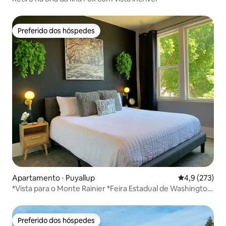
Preferido dos hóspedes
Preferido dos hóspedes
Apartamento ⋅ Puyallup
4,9 de uma av
4,9 (273)
*Vista para o Monte Rainier *Feira Estadual de Washington
*2 quartos
Preferido dos hóspedes
Preferido dos hóspedes