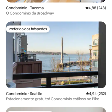
Condomínio ⋅ Tacoma
4,88 de uma ava
4,88 (248)
O Condomínio da Broadway
Preferido dos hóspedes
Preferido dos hóspedes
Condomínio ⋅ Seattle
4,94 de uma av
4,94 (232)
Estacionamento gratuito! Condomínio estiloso no Pike
Place Market