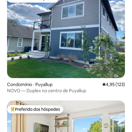
Preferido dos hóspedes
Condomínio ⋅ Puyallup
4,95 de uma av
4,95 (123)
NOVO — Duplex no centro de Puyallup
Preferido dos hóspedes
Entre os melhores preferidos dos hóspedes