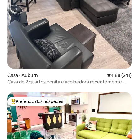
Casa ⋅ Auburn
4,88 de uma av
4,88 (241)
Casa de 2 quartos bonita e acolhedora recentemente
reformada e limpa
Preferido dos hóspedes
Entre os melhores preferidos dos hóspedes