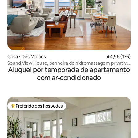
Casa ⋅ Des Moines
4,96 de uma av
4,96 (136)
Sound View House, banheira de hidromassagem privativa,
Aluguel por temporada de apartamento
vista para a água
com ar-condicionado
Preferido dos hóspedes
Entre os melhores preferidos dos hóspedes