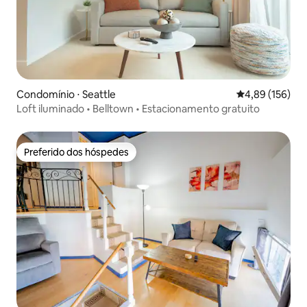
Condomínio ⋅ Seattle
4,89 de uma av
4,89 (156)
Loft iluminado • Belltown • Estacionamento gratuito
Preferido dos hóspedes
Preferido dos hóspedes