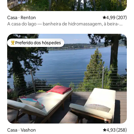
Casa ⋅ Renton
4,99 de uma ava
4,99 (207)
A casa do lago — banheira de hidromassagem, à beira-
mar
Preferido dos hóspedes
Entre os melhores preferidos dos hóspedes
Casa ⋅ Vashon
4,93 de uma av
4,93 (258)