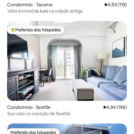
Condomínio ⋅ Tacoma
4,93 de uma av
4,93 (119)
Vista incrível da baía na cidade antiga
Preferido dos hóspedes
Entre os melhores preferidos dos hóspedes
Condomínio ⋅ Seattle
4,94 de uma av
4,94 (196)
Sua casa no coração de Seattle
Preferido dos hóspedes