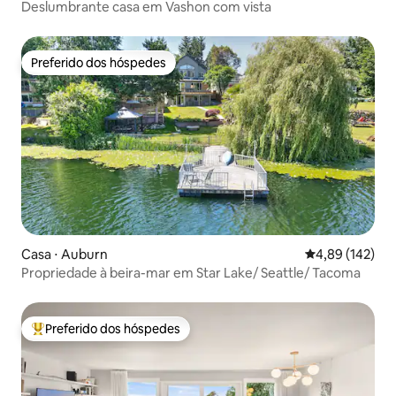
Deslumbrante casa em Vashon com vista
Preferido dos hóspedes
Preferido dos hóspedes
Casa ⋅ Auburn
4,89 de uma av
4,89 (142)
Propriedade à beira-mar em Star Lake/ Seattle/ Tacoma
Preferido dos hóspedes
Entre os melhores preferidos dos hóspedes