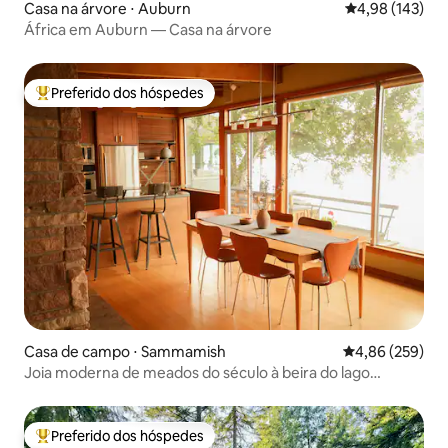
Casa na árvore ⋅ Auburn
4,98 de uma av
4,98 (143)
África em Auburn — Casa na árvore
Preferido dos hóspedes
Entre os melhores preferidos dos hóspedes
Casa de campo ⋅ Sammamish
4,86 de uma ava
4,86 (259)
Joia moderna de meados do século à beira do lago
Sammamish
Preferido dos hóspedes
Entre os melhores preferidos dos hóspedes