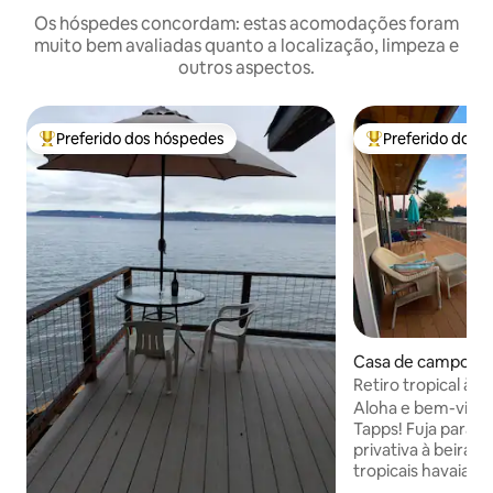
Os hóspedes concordam: estas acomodações foram
muito bem avaliadas quanto a localização, limpeza e
outros aspectos.
Preferido dos hóspedes
Preferido dos 
Entre os melhores preferidos dos hóspedes
Entre os melhore
Casa de campo ⋅ 
s
Retiro tropical à b
privativa com Tiki
Aloha e bem-vind
Tapps! Fuja para s
privativa à beira 
tropicais havaianas
deslumbrantes e vi