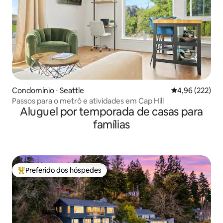
Condomínio ⋅ Seattle
4,96 de uma av
4,96 (222)
Passos para o metrô e atividades em Cap Hill
Aluguel por temporada de casas para
famílias
Preferido dos hóspedes
Entre os melhores preferidos dos hóspedes