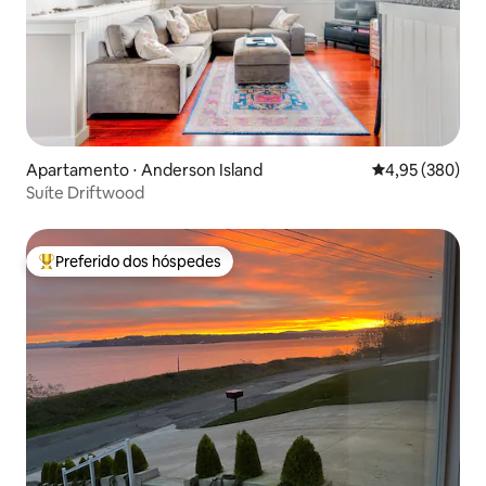
Apartamento ⋅ Anderson Island
4,95 de uma ava
4,95 (380)
Suíte Driftwood
Preferido dos hóspedes
Entre os melhores preferidos dos hóspedes