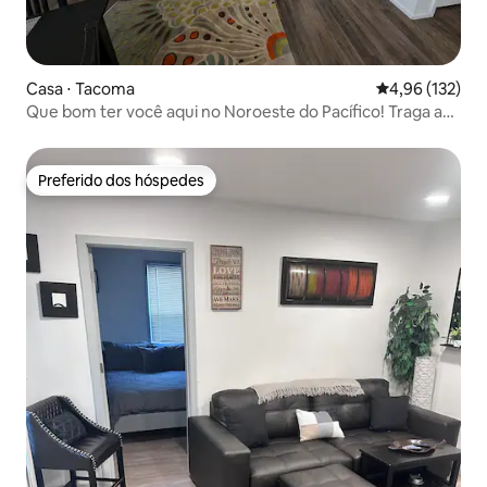
Casa ⋅ Tacoma
4,96 de uma av
4,96 (132)
Que bom ter você aqui no Noroeste do Pacífico! Traga as
crianças ou não.
Preferido dos hóspedes
Preferido dos hóspedes