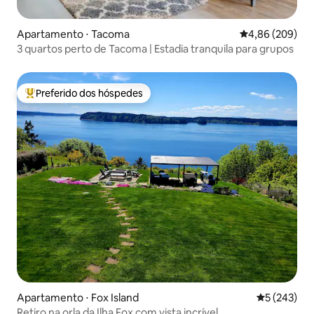
Apartamento ⋅ Tacoma
4,86 de uma ava
4,86 (209)
3 quartos perto de Tacoma | Estadia tranquila para grupos
Preferido dos hóspedes
Entre os melhores preferidos dos hóspedes
Apartamento ⋅ Fox Island
5 de uma av
5 (243)
Retiro na orla da Ilha Fox com vista incrível