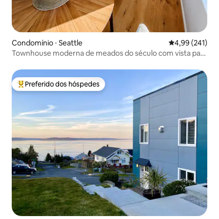
Condomínio ⋅ Seattle
4,99 de uma av
4,99 (241)
Townhouse moderna de meados do século com vista para
o mar
Preferido dos hóspedes
Entre os melhores preferidos dos hóspedes