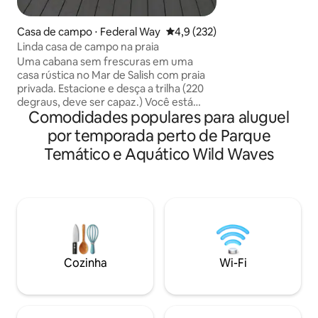
orla. Relaxe em um espaço
cuidadosamente 
Casa de campo ⋅ Federal Way
4,9 de uma avaliação média de 
4,9 (232)
cama aconchegant
Linda casa de campo na praia
cortesia, caiaques
Uma cabana sem frescuras em uma
Hut temática e lareira. Desf
casa rústica no Mar de Salish com praia
sensação de um ch
privada. Estacione e desça a trilha (220
casais no lago enq
degraus, deve ser capaz.) Você está
Seattle, Tacoma, 
Comodidades populares para aluguel
bem na água! Cozinha completa,
infinitas aventura
máquina de café Keurig (traga copos K)
por temporada perto de Parque
Pacífico. Experimente a diversão do
microondas, forno, geladeira, máquina
verão e a serenida
Temático e Aquático Wild Waves
de água quente, filtro de água, máquina
de lavar/secar, banheira/chuveiro, deck
c/ churrasqueira. Você precisará de
instruções de como chegar. Luzes de
trilha a pedido após o anoitecer. (Esta
não é uma casa de festas, sem animais
de estimação ou escavação de mariscos.
Crianças pequenas não recomendadas
Cozinha
Wi-Fi
devido a escadas.) Sinal de celular forte!