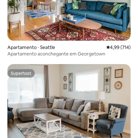
Apartamento ⋅ Seattle
4,99 de uma av
4,99 (714)
Apartamento aconchegante em Georgetown
Superhost
Superhost