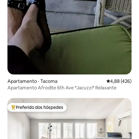
Apartamento ⋅ Tacoma
4,88 de uma av
4,88 (426)
Apartamento Afrodite 6th Ave *Jacuzzi* Relaxante
Preferido dos hóspedes
Entre os melhores preferidos dos hóspedes