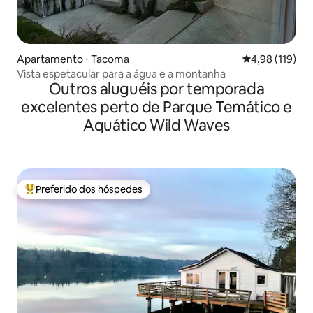
Apartamento ⋅ Tacoma
4,98 de uma av
4,98 (119)
Vista espetacular para a água e a montanha
Outros aluguéis por temporada
excelentes perto de Parque Temático e
Aquático Wild Waves
Preferido dos hóspedes
Entre os melhores preferidos dos hóspedes