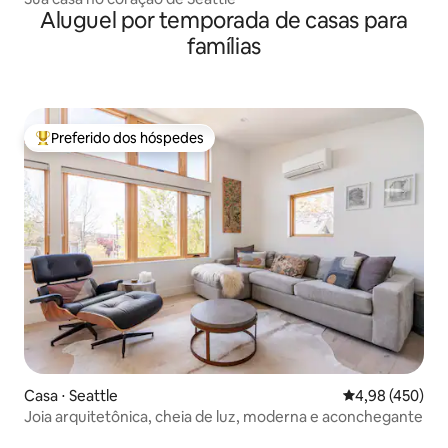
Aluguel por temporada de casas para
famílias
Preferido dos hóspedes
Entre os melhores preferidos dos hóspedes
Casa ⋅ Seattle
4,98 de uma av
4,98 (450)
Joia arquitetônica, cheia de luz, moderna e aconchegante