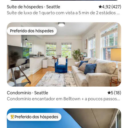
Suíte de hóspedes ⋅ Seattle
4,92 de uma av
4,92 (427)
Suíte de luxo de 1 quarto com vista a 5 min de 2 estádios e
do centro da cidade
Preferido dos hóspedes
Preferido dos hóspedes
Condomínio ⋅ Seattle
5 de uma a
5 (18)
Condomínio encantador em Belltown + a poucos passos
de tudo!
Preferido dos hóspedes
Entre os melhores preferidos dos hóspedes