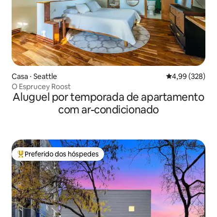
Casa ⋅ Seattle
4,99 de uma ava
4,99 (328)
O Esprucey Roost
Aluguel por temporada de apartamento
com ar-condicionado
Preferido dos hóspedes
Entre os melhores preferidos dos hóspedes