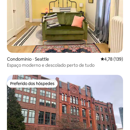
Condomínio ⋅ Seattle
4,78 de uma av
4,78 (139)
Espaço moderno e descolado perto de tudo
Preferido dos hóspedes
Preferido dos hóspedes