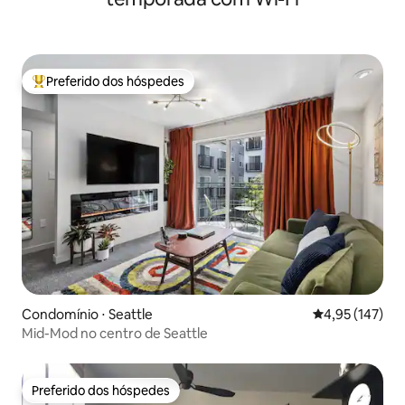
Preferido dos hóspedes
Entre os melhores preferidos dos hóspedes
Condomínio ⋅ Seattle
4,95 de uma av
4,95 (147)
Mid-Mod no centro de Seattle
Preferido dos hóspedes
Preferido dos hóspedes