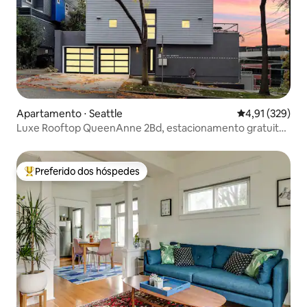
Apartamento ⋅ Seattle
4,91 de uma av
4,91 (329)
Luxe Rooftop QueenAnne 2Bd, estacionamento gratuito,
perto de DT
Preferido dos hóspedes
Entre os melhores preferidos dos hóspedes