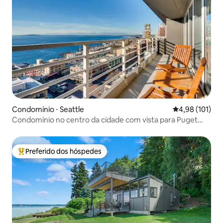
Condomínio ⋅ Seattle
4,98 de uma av
4,98 (101)
Condomínio no centro da cidade com vista para Puget
Sound
Preferido dos hóspedes
Entre os melhores preferidos dos hóspedes