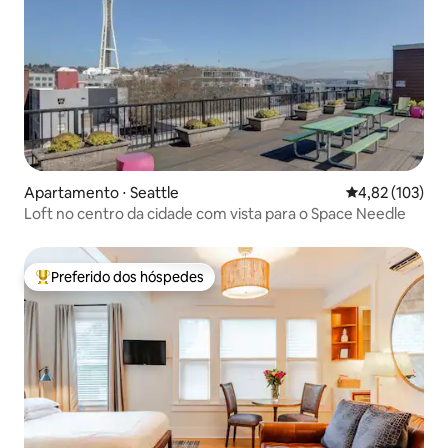
Apartamento ⋅ Seattle
4,82 de uma av
4,82 (103)
Loft no centro da cidade com vista para o Space Needle
Preferido dos hóspedes
Entre os melhores preferidos dos hóspedes