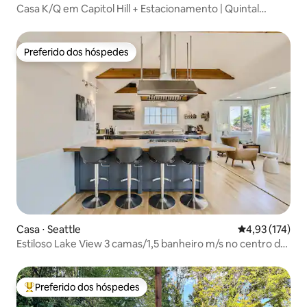
Casa K/Q em Capitol Hill + Estacionamento | Quintal
cercado
Preferido dos hóspedes
Preferido dos hóspedes
Casa ⋅ Seattle
4,93 de uma av
4,93 (174)
Estiloso Lake View 3 camas/1,5 banheiro m/s no centro da
cidade
Preferido dos hóspedes
Entre os melhores preferidos dos hóspedes