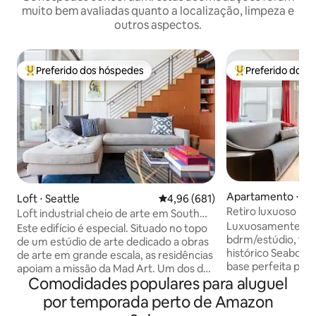
muito bem avaliadas quanto a localização, limpeza e
outros aspectos.
Preferido dos hóspedes
Preferido dos 
Entre os melhores preferidos dos hóspedes
Entre os melhore
Apartamento ⋅ Sea
Loft ⋅ Seattle
4,96 de uma avaliação média de 
4,96 (681)
Retiro luxuoso no 
Loft industrial cheio de arte em South
Luxuosamente re
Lake Union
Este edifício é especial. Situado no topo
bdrm/estúdio, 900s
de um estúdio de arte dedicado a obras
histórico Seaboard
de arte em grande escala, as residências
base perfeita para
apoiam a missão da Mad Art. Um dos dez
quarteirões do me
Comodidades populares para aluguel
lofts de 2 andares, este apresenta 750
10 minutos a pé de
pés quadrados (70 metros quadrados),
por temporada perto de Amazon
atrações desta cid
além de um deck e acesso a um deck