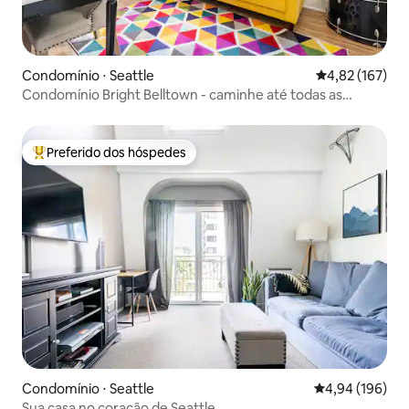
Condomínio ⋅ Seattle
4,82 de uma av
4,82 (167)
Condomínio Bright Belltown - caminhe até todas as
atrações!
Preferido dos hóspedes
Entre os melhores preferidos dos hóspedes
Condomínio ⋅ Seattle
4,94 de uma av
4,94 (196)
Sua casa no coração de Seattle