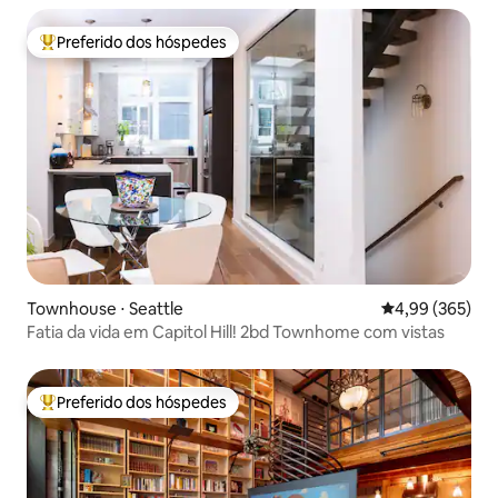
Preferido dos hóspedes
Entre os melhores preferidos dos hóspedes
Townhouse ⋅ Seattle
4,99 de uma ava
4,99 (365)
Fatia da vida em Capitol Hill! 2bd Townhome com vistas
Preferido dos hóspedes
Entre os melhores preferidos dos hóspedes