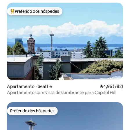
Preferido dos hóspedes
Entre os melhores preferidos dos hóspedes
Apartamento ⋅ Seattle
4,95 de uma av
4,95 (782)
Apartamento com vista deslumbrante para Capitol Hill
Preferido dos hóspedes
Preferido dos hóspedes