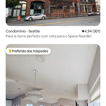
Condomínio ⋅ Seattle
4,94 de uma av
4,94 (301)
Pied-à-terre perfeito com vista para o Space Needle!
Preferido dos hóspedes
Entre os melhores preferidos dos hóspedes