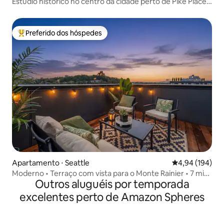
Estúdio histórico no centro da cidade perto de Pike Place
+ estacionamento
Preferido dos hóspedes
Entre os melhores preferidos dos hóspedes
Apartamento ⋅ Seattle
4,94 de uma av
4,94 (194)
Moderno • Terraço com vista para o Monte Rainier • 7 min
Outros aluguéis por temporada
do estádio
excelentes perto de Amazon Spheres