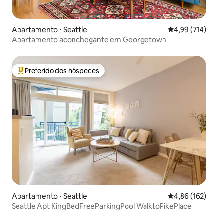
Apartamento ⋅ Seattle
4,99 de uma av
4,99 (714)
Apartamento aconchegante em Georgetown
Preferido dos hóspedes
Entre os melhores preferidos dos hóspedes
Apartamento ⋅ Seattle
4,86 de uma av
4,86 (162)
Seattle Apt KingBedFreeParkingPool WalktoPikePlace