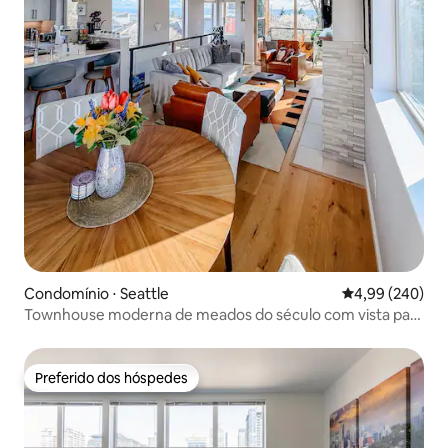
Condomínio ⋅ Seattle
4,99 de uma ava
4,99 (240)
Townhouse moderna de meados do século com vista para
o mar
Preferido dos hóspedes
Preferido dos hóspedes