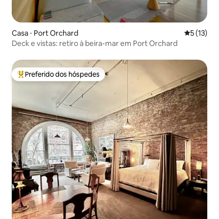
Casa ⋅ Port Orchard
5 de uma a
5 (13)
Deck e vistas: retiro à beira-mar em Port Orchard
Preferido dos hóspedes
Entre os melhores preferidos dos hóspedes