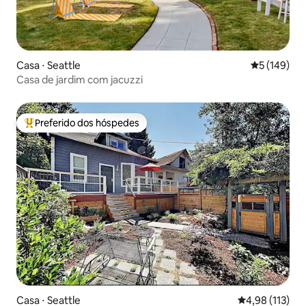
Casa ⋅ Seattle
5 de uma av
5 (149)
Casa de jardim com jacuzzi
Preferido dos hóspedes
Entre os melhores preferidos dos hóspedes
Casa ⋅ Seattle
4,98 de uma av
4,98 (113)