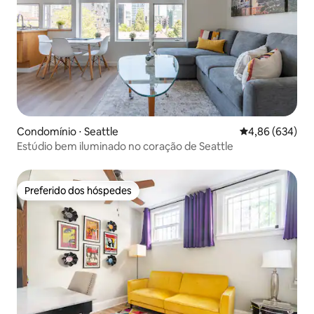
Condomínio ⋅ Seattle
4,86 de uma ava
4,86 (634)
Estúdio bem iluminado no coração de Seattle
Preferido dos hóspedes
Preferido dos hóspedes