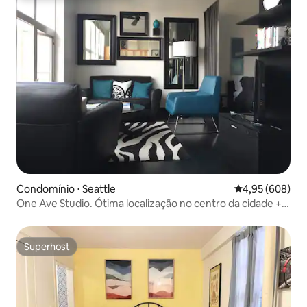
Condomínio ⋅ Seattle
4,95 de uma ava
4,95 (608)
One Ave Studio. Ótima localização no centro da cidade +
estacionamento gratuito!
Superhost
Superhost