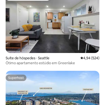
Suíte de hóspedes ⋅ Seattle
4,94 de uma ava
4,94 (524)
Ótimo apartamento estúdio em Greenlake
Superhost
Superhost