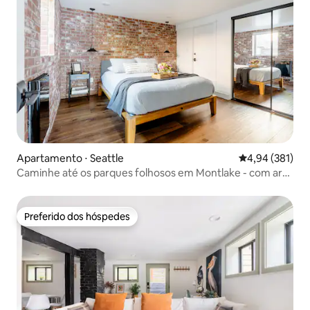
Apartamento ⋅ Seattle
4,94 de uma av
4,94 (381)
Caminhe até os parques folhosos em Montlake - com ar
condicionado
Preferido dos hóspedes
Preferido dos hóspedes