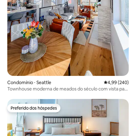
Condomínio ⋅ Seattle
4,99 de uma ava
4,99 (240)
Townhouse moderna de meados do século com vista para
o mar
Preferido dos hóspedes
Preferido dos hóspedes