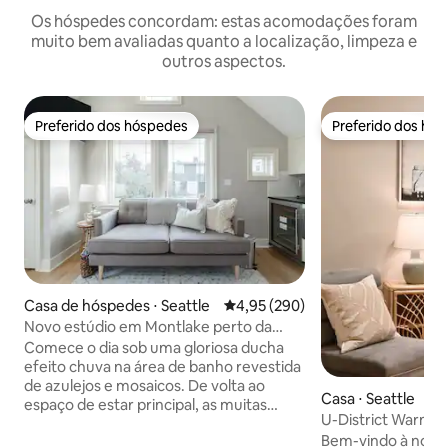
Os hóspedes concordam: estas acomodações foram
muito bem avaliadas quanto a localização, limpeza e
outros aspectos.
Preferido dos hóspedes
Preferido dos hó
Preferido dos hóspedes
Preferido dos hó
Casa de hóspedes ⋅ Seattle
4,95 de uma avaliação média de 
4,95 (290)
Novo estúdio em Montlake perto da
Universidade de Washington
Comece o dia sob uma gloriosa ducha
efeito chuva na área de banho revestida
de azulejos e mosaicos. De volta ao
Casa ⋅ Seattle
espaço de estar principal, as muitas
U-District Warmth 
janelas e tetos abobadados garantem
UW
Bem-vindo à noss
muita luz matinal. A privacidade também