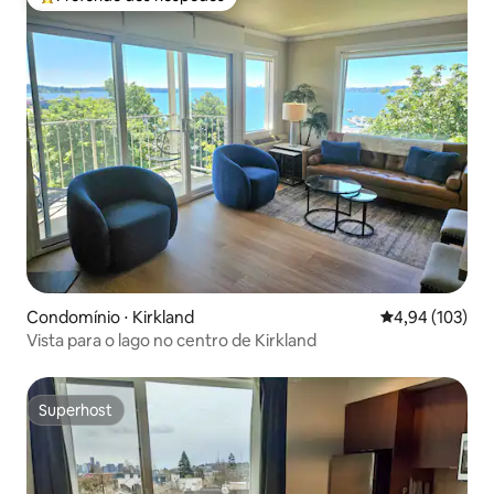
Entre os melhores preferidos dos hóspedes
Condomínio ⋅ Kirkland
4,94 de uma av
4,94 (103)
Vista para o lago no centro de Kirkland
Superhost
Superhost