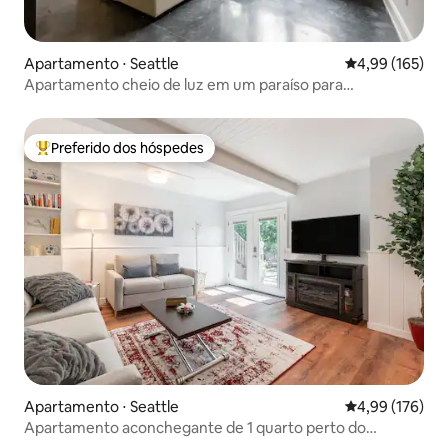
Apartamento ⋅ Seattle
4,99 de uma av
4,99 (165)
Apartamento cheio de luz em um paraíso para
caminhantes
Preferido dos hóspedes
Entre os melhores preferidos dos hóspedes
Apartamento ⋅ Seattle
4,99 de uma av
4,99 (176)
Apartamento aconchegante de 1 quarto perto do
Hospital Infantil e da UW