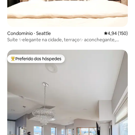
Condomínio ⋅ Seattle
4,94 de uma av
4,94 (150)
Suíte ✨️elegante na cidade, terraço✨️ aconchegante,
✨Greenlake e UW
Preferido dos hóspedes
Entre os melhores preferidos dos hóspedes