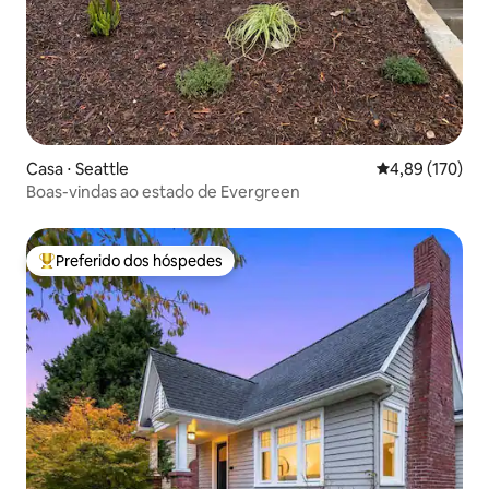
Casa ⋅ Seattle
4,89 de uma av
4,89 (170)
Boas-vindas ao estado de Evergreen
Preferido dos hóspedes
Entre os melhores preferidos dos hóspedes