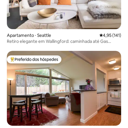
Apartamento ⋅ Seattle
4,95 de uma av
4,95 (141)
Retiro elegante em Wallingford: caminhada até Gas
Works
Preferido dos hóspedes
Entre os melhores preferidos dos hóspedes