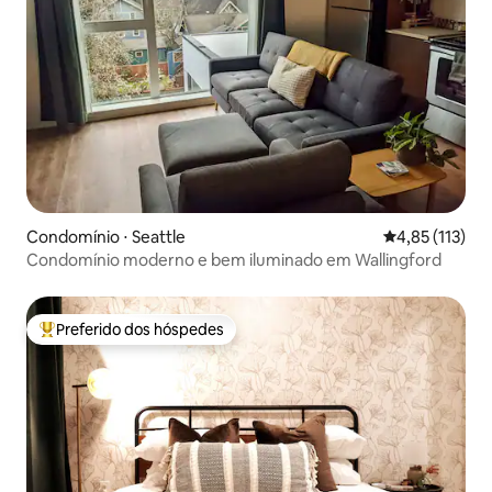
Condomínio ⋅ Seattle
4,85 de uma av
4,85 (113)
Condomínio moderno e bem iluminado em Wallingford
Preferido dos hóspedes
Entre os melhores preferidos dos hóspedes