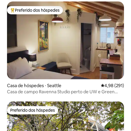
Preferido dos hóspedes
Entre os melhores preferidos dos hóspedes
Casa de hóspedes ⋅ Seattle
4,98 de uma av
4,98 (291)
Casa de campo Ravenna Studio perto de UW e Green
Lake
Preferido dos hóspedes
Preferido dos hóspedes