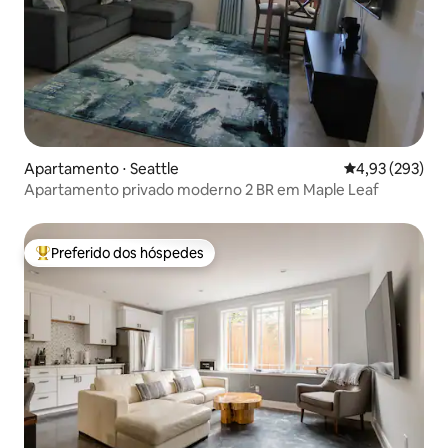
Apartamento ⋅ Seattle
4,93 de uma av
4,93 (293)
Apartamento privado moderno 2 BR em Maple Leaf
Preferido dos hóspedes
Entre os melhores preferidos dos hóspedes