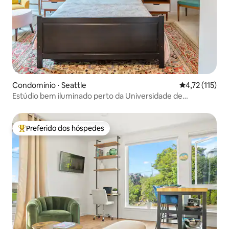
Condomínio ⋅ Seattle
4,72 de uma av
4,72 (115)
Estúdio bem iluminado perto da Universidade de
Washington
Preferido dos hóspedes
Entre os melhores preferidos dos hóspedes