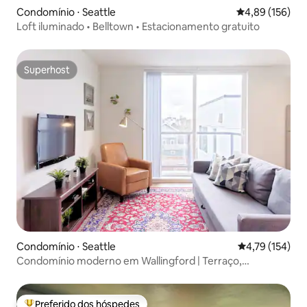
Condomínio ⋅ Seattle
4,89 de uma av
4,89 (156)
Loft iluminado • Belltown • Estacionamento gratuito
Superhost
Superhost
Condomínio ⋅ Seattle
4,79 de uma av
4,79 (154)
Condomínio moderno em Wallingford | Terraço,
transporte rápido
Preferido dos hóspedes