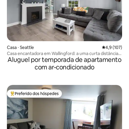
Casa ⋅ Seattle
4,9 de uma av
4,9 (107)
Casa encantadora em Wallingford: a uma curta distância a
Aluguel por temporada de apartamento
pé da UW!
com ar-condicionado
Preferido dos hóspedes
Entre os melhores preferidos dos hóspedes