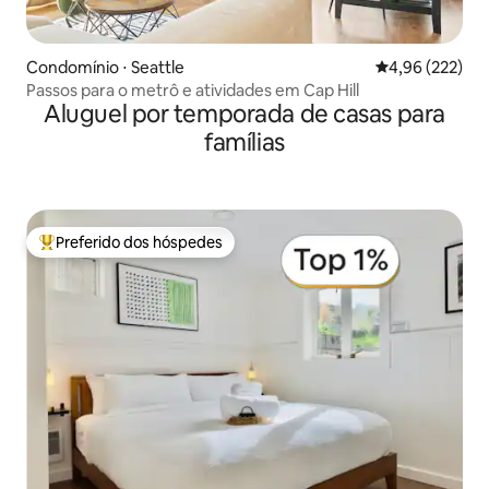
Condomínio ⋅ Seattle
4,96 de uma av
4,96 (222)
Passos para o metrô e atividades em Cap Hill
Aluguel por temporada de casas para
famílias
Preferido dos hóspedes
Entre os melhores preferidos dos hóspedes