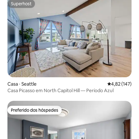
Superhost
Superhost
Casa ⋅ Seattle
4,82 de uma av
4,82 (147)
Casa Picasso em North Capitol Hill — Período Azul
Preferido dos hóspedes
Preferido dos hóspedes