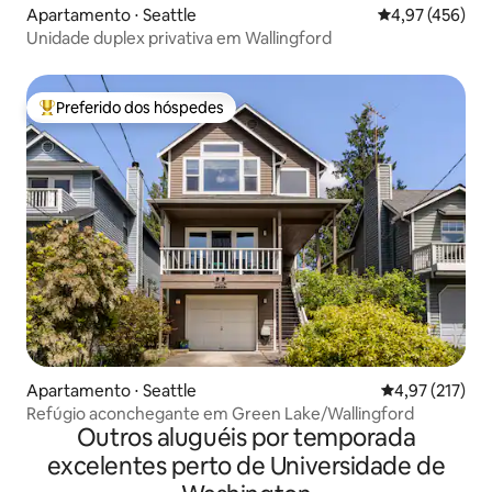
Apartamento ⋅ Seattle
4,97 de uma av
4,97 (456)
Unidade duplex privativa em Wallingford
Preferido dos hóspedes
Entre os melhores preferidos dos hóspedes
Apartamento ⋅ Seattle
4,97 de uma av
4,97 (217)
Refúgio aconchegante em Green Lake/Wallingford
Outros aluguéis por temporada
excelentes perto de Universidade de