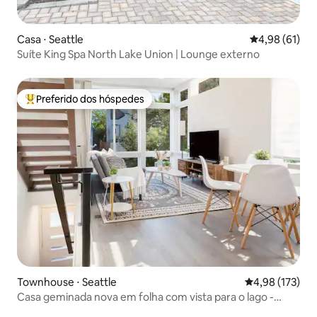
Casa ⋅ Seattle
4,98 de uma a
4,98 (61)
Suíte King Spa North Lake Union | Lounge externo
Preferido dos hóspedes
Entre os melhores preferidos dos hóspedes
Townhouse ⋅ Seattle
4,98 de uma av
4,98 (173)
Casa geminada nova em folha com vista para o lago -
Copa do Mundo da FIFA