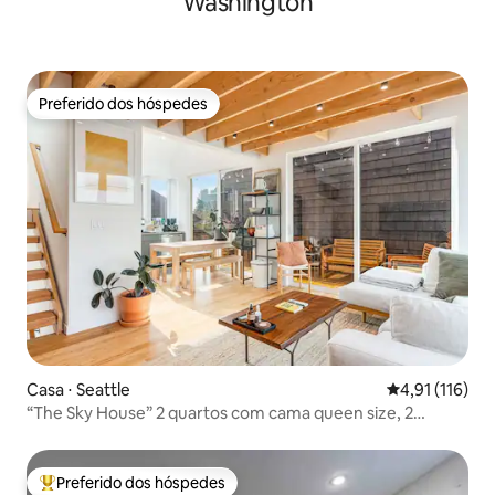
Washington
Preferido dos hóspedes
Preferido dos hóspedes
Casa ⋅ Seattle
4,91 de uma av
4,91 (116)
“The Sky House” 2 quartos com cama queen size, 2
banheiros privativos
Preferido dos hóspedes
Entre os melhores preferidos dos hóspedes