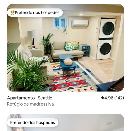
Preferido dos hóspedes
Entre os melhores preferidos dos hóspedes
Apartamento ⋅ Seattle
4,96 de uma av
4,96 (142)
Refúgio de madressilva
Preferido dos hóspedes
Preferido dos hóspedes