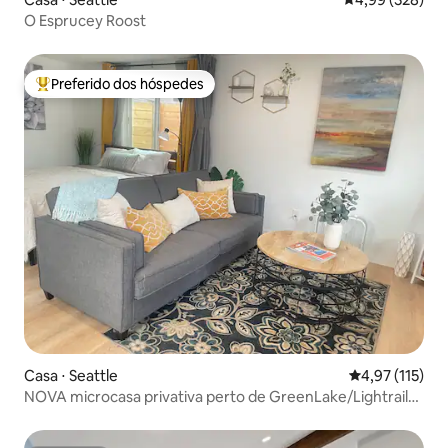
O Esprucey Roost
Preferido dos hóspedes
Entre os melhores preferidos dos hóspedes
Casa ⋅ Seattle
4,97 de uma av
4,97 (115)
NOVA microcasa privativa perto de GreenLake/Lightrail/I-
5