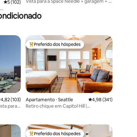
Vista para a Space Needle + garagem + ar
ções
5 de uma avaliação média de 5, 102 avaliações
5 (102)
condicionado + aceita animais de
estimação
ondicionado
Preferido dos hóspedes
Entre os melhores preferidos dos hóspedes
ções
,82 de uma avaliação média de 5, 103 avaliações
4,82 (103)
Apartamento ⋅ Seattle
4,98 de uma avaliação 
4,98 (341)
sta para o
Retiro chique em Capitol Hill |
Estacionamento + carregador para carro
elétrico
Preferido dos hóspedes
Entre os melhores preferidos dos hóspedes