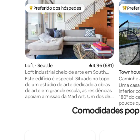
Preferido dos hóspedes
Prefe
Entre os melhores preferidos dos hóspedes
Entre os
Loft ⋅ Seattle
4,96 de uma avaliação m
4,96 (681)
Loft industrial cheio de arte em South
Townhouse
Lake Union
Este edifício é especial. Situado no topo
Caminhe a
de um estúdio de arte dedicado a obras
Pledge c
Uma casa
de arte em grande escala, as residências
inferior 
apoiam a missão da Mad Art. Um dos dez
180° do c
lofts de 2 andares, este apresenta 750
poucos qu
pés quadrados (70 metros quadrados),
Comodidades popul
Climate P
além de um deck e acesso a um deck
distância
comum no telhado com churrasqueira.
icônicos. 
Este luxuoso loft projetado por Graham
Park, Lum
Baba é uma obra de arte. Pisos de
quartos c
concreto polido em toda parte, armários
uma sens