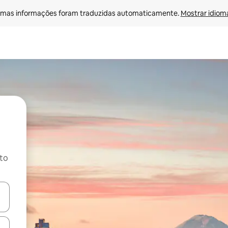
mas informações foram traduzidas automaticamente. 
Mostrar idioma
ito
ore-os usando as seta para cima e para baixo do teclado ou tocando e