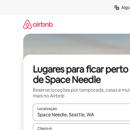
Pular
Algu
para
o
conteúdo
Lugares para ficar perto
de Space Needle
Reserve locações por temporada, casas e mu
mais no Airbnb
Localização
Quando os resultados estiverem disponíveis, expl
Check-in