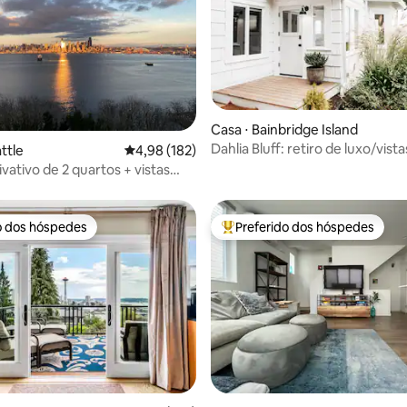
édia de 5, 450 avaliações
Casa ⋅ Bainbridge Island
Dahlia Bluff: retiro de luxo/vista
ttle
4,98 de uma avaliação média de 5, 182 avalia
4,98 (182)
deslumbrantes, carregamento
vativo de 2 quartos + vistas
veículos elétricos
antes + sauna
o dos hóspedes
Preferido dos hóspedes
o dos hóspedes
Entre os melhores preferidos d
édia de 5, 109 avaliações