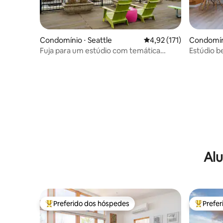
Condomínio ⋅ Seattle
4,92 de uma avaliação m
4,92 (171)
Condomíni
Fuja para um estúdio com temática
Estúdio b
italiana no centro de Seattle!
Seattle
Alu
Preferido dos hóspedes
Prefe
Entre os melhores preferidos dos hóspedes
Entre os