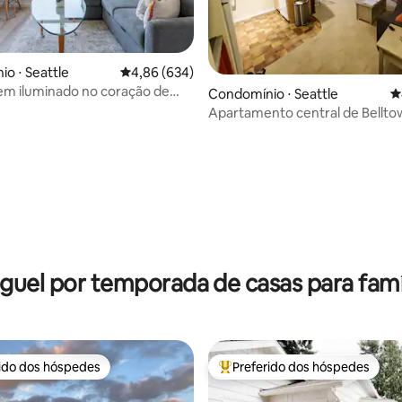
édia de 5, 171 avaliações
o ⋅ Seattle
4,86 de uma avaliação média de 5, 634 avalia
4,86 (634)
em iluminado no coração de
Condomínio ⋅ Seattle
4
Apartamento central de Bellto
de tudo!
guel por temporada de casas para famí
rido dos hóspedes
Preferido dos hóspedes
 melhores preferidos dos hóspedes
Entre os melhores preferidos d