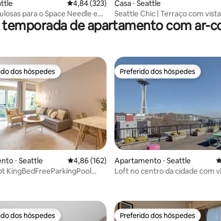
ttle
4,84 de uma avaliação média de 5, 323 avalia
4,84 (323)
Casa ⋅ Seattle
bulosas para o Space Needle em
Seattle Chic | Terraço com vista
r temporada de apartamento com ar-c
nne
panorâmica
rido dos hóspedes
Preferido dos hóspedes
 melhores preferidos dos hóspedes
Preferido dos hóspedes
to ⋅ Seattle
4,86 de uma avaliação média de 5, 162 avalia
4,86 (162)
Apartamento ⋅ Seattle
4
pt KingBedFreeParkingPool
Loft no centro da cidade com vi
édia de 5, 329 avaliações
kePlace
Space Needle
rido dos hóspedes
Preferido dos hóspedes
 melhores preferidos dos hóspedes
Preferido dos hóspedes