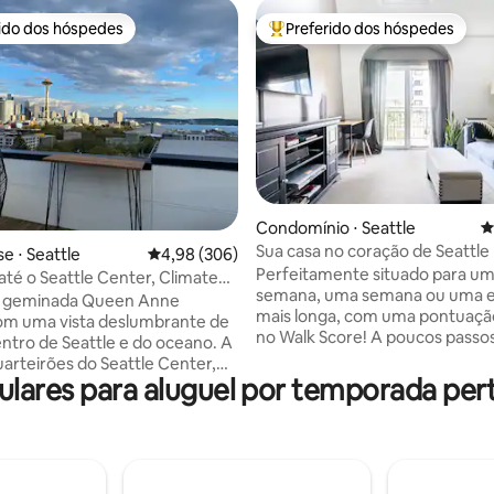
rido dos hóspedes
Preferido dos hóspedes
 melhores preferidos dos hóspedes
Entre os melhores preferidos d
Condomínio ⋅ Seattle
4
édia de 5, 681 avaliações
Sua casa no coração de Seattle
 ⋅ Seattle
4,98 de uma avaliação média de 5, 306 avalia
4,98 (306)
Perfeitamente situado para um
té o Seattle Center, Climate
semana, uma semana ou uma e
om estacionamento!
 geminada Queen Anne
mais longa, com uma pontuaçã
com uma vista deslumbrante de
no Walk Score! A poucos passos da Space
entro de Seattle e do oceano. A
Needle, Climate Pledge Arena, 
arteirões do Seattle Center,
Market, shows, museus, bares 
ares para aluguel por temporada per
ledge Arena e a uma curta
restaurantes. A uma curta viagem de
 a pé de muitos destinos
trem leve ou Uber dos jogos d
Pegue os trilhos para o T-Mobile
Mundo da FIFA e do Pier 62. Faça uma
en Field. Este quarto de dois
pausa e aproveite o deck no t
om ar condicionado oferece
vistas panorâmicas da cidade o
ação de casa moderna, mas