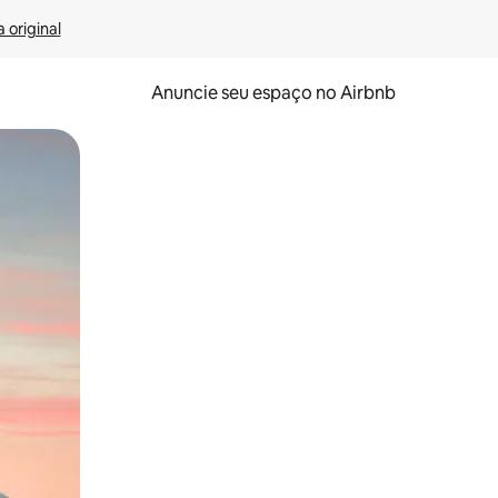
 original
Anuncie seu espaço no Airbnb
 deslizando o dedo na tela.