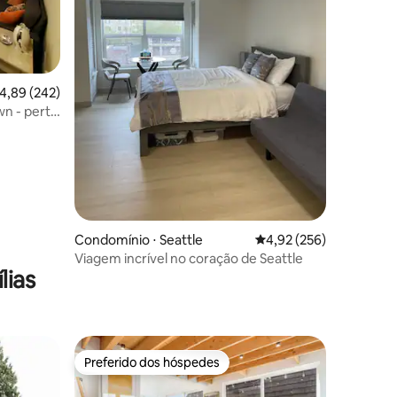
ções
,89 de uma avaliação média de 5, 242 avaliações
4,89 (242)
wn - perto
Condomínio ⋅ Seattle
4,92 de uma avaliação 
4,92 (256)
Viagem incrível no coração de Seattle
lias
Preferido dos hóspedes
os hóspedes
Preferido dos hóspedes