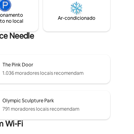
om vista
qualidade. Além disso, desfrute de
acesso ao ginásio e um terraço com vista
do
de 360 graus para a cidade. Temos
ionamento
Ar-condicionado
nternet
orgulho de oferecer aos nossos
to no local
hóspedes um lar confortável e elegante
longe de casa.
ace Needle
The Pink Door
1.036 moradores locais recomendam
Olympic Sculpture Park
791 moradores locais recomendam
 Wi-Fi