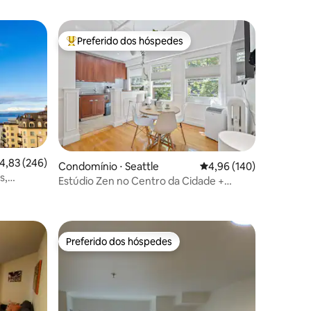
Preferido dos hóspedes
Entre os melhores preferidos dos hóspedes
,83 de uma avaliação média de 5, 246 avaliações
4,83 (246)
Condomínio ⋅ Seattle
4,96 de uma avaliação 
4,96 (140)
s,
Estúdio Zen no Centro da Cidade +
ções
Estacionamento Gratuito
Preferido dos hóspedes
Preferido dos hóspedes