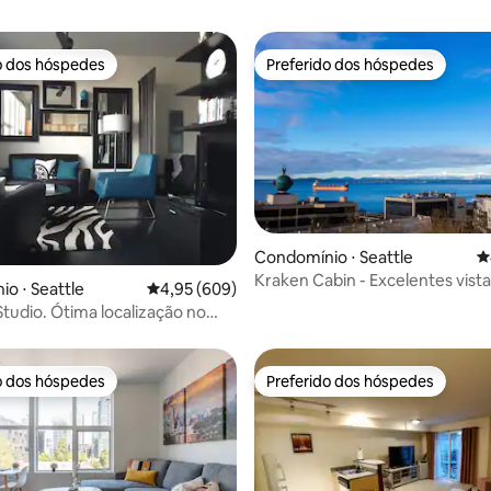
o dos hóspedes
Preferido dos hóspedes
o dos hóspedes
Preferido dos hóspedes
Condomínio ⋅ Seattle
4
édia de 5, 308 avaliações
Kraken Cabin - Excelentes vista
o ⋅ Seattle
4,95 de uma avaliação média de 5, 609 avalia
4,95 (609)
localização
tudio. Ótima localização no
 cidade + estacionamento
o dos hóspedes
Preferido dos hóspedes
o dos hóspedes
Preferido dos hóspedes