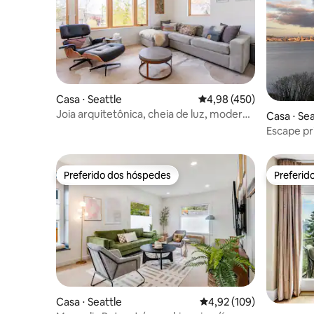
Casa ⋅ Seattle
4,98 de uma avaliação m
4,98 (450)
Joia arquitetônica, cheia de luz, moderna
Casa ⋅ Sea
e aconchegante
Escape pri
deslumbr
Preferido dos hóspedes
Preferid
Preferido dos hóspedes
Preferid
Casa ⋅ Seattle
4,92 de uma avaliação m
4,92 (109)