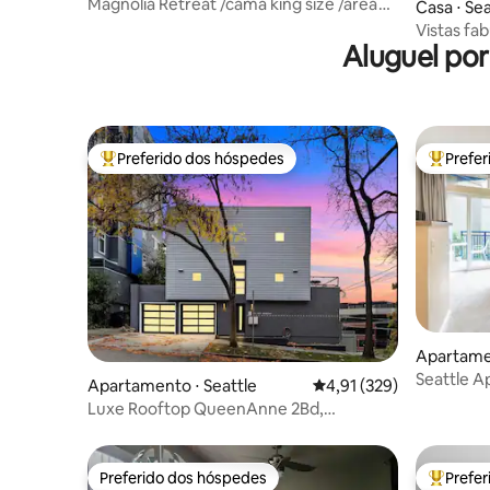
Magnolia Retreat /cama king size /área
Casa ⋅ Sea
de trabalho /ar-condicionado
Vistas fa
Aluguel po
Queen A
Preferido dos hóspedes
Prefe
Entre os melhores preferidos dos hóspedes
Entre os
Apartamen
Seattle A
Apartamento ⋅ Seattle
4,91 de uma avaliação m
4,91 (329)
WalktoPi
Luxe Rooftop QueenAnne 2Bd,
estacionamento gratuito, perto de DT
Preferido dos hóspedes
Prefe
Preferido dos hóspedes
Entre os