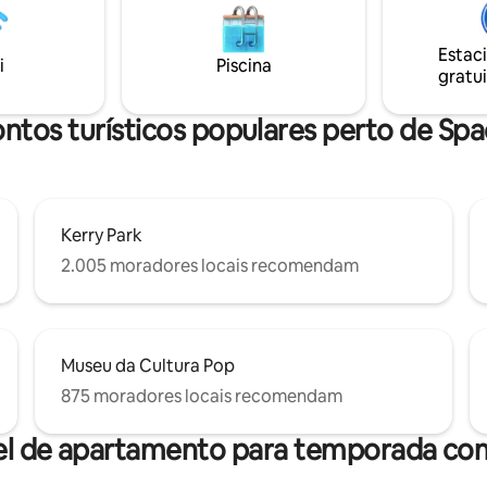
aproveite a varanda privativa c
elhado do
para a Space Needle. Desfrute de todos
 durante o nascer e o pôr do sol
os confortos de um lar, incluin
Estac
editáveis. Aquecedores no
i
Piscina
estacionamento, lavanderia e i
gratui
 Oferecemos uma abundância
super rápida.
mentos domésticos (quanto
eça entrega
ntos turísticos populares perto de Sp
a de malas. Por favor,
.
Kerry Park
2.005 moradores locais recomendam
Museu da Cultura Pop
875 moradores locais recomendam
el de apartamento para temporada com