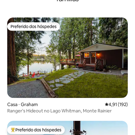
Preferido dos hóspedes
Preferido dos hóspedes
Casa ⋅ Graham
4,91 de uma av
4,91 (192)
Ranger's Hideout no Lago Whitman, Monte Rainier
Preferido dos hóspedes
Entre os melhores preferidos dos hóspedes