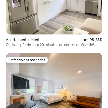
Apartamento ⋅ Kent
4,95 de uma av
4,95 (331)
Oásis ao pôr do sol a 20 minutos do centro de Seattle!
Iluminação nova!
Preferido dos hóspedes
Preferido dos hóspedes