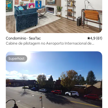
Condomínio ⋅ SeaTac
4,9 de uma a
4,9 (61)
Cabine de pilotagem no Aeroporto Internacional de
Seattle-Tacoma
Superhost
Superhost