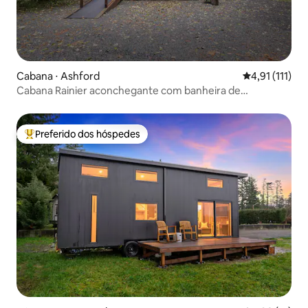
Cabana ⋅ Ashford
4,91 de uma a
4,91 (111)
Cabana Rainier aconchegante com banheira de
hidromassagem
Preferido dos hóspedes
Entre os melhores preferidos dos hóspedes