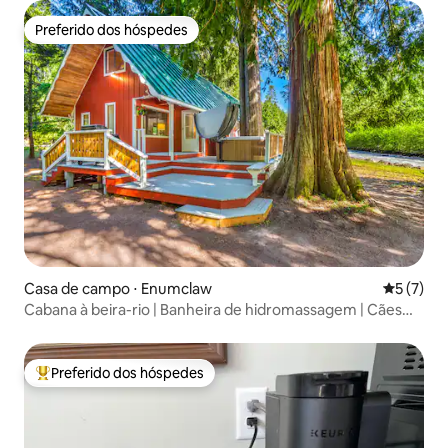
Preferido dos hóspedes
Preferido dos hóspedes
Casa de campo ⋅ Enumclaw
5 de uma 
5 (7)
Cabana à beira-rio | Banheira de hidromassagem | Cães
permitidos | Perto do Monte Rai
Preferido dos hóspedes
Entre os melhores preferidos dos hóspedes