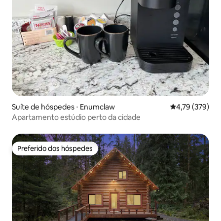
Suíte de hóspedes ⋅ Enumclaw
4,79 de uma av
4,79 (379)
Apartamento estúdio perto da cidade
Preferido dos hóspedes
Preferido dos hóspedes