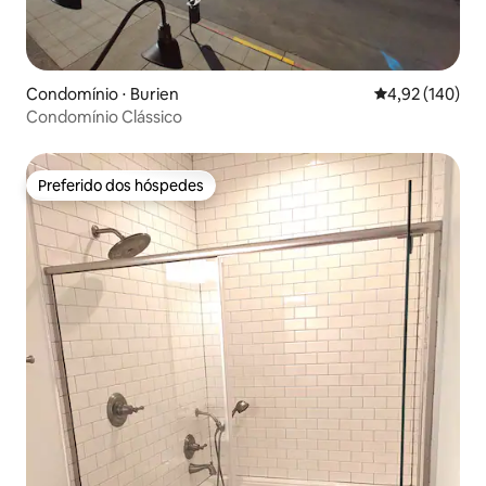
Condomínio ⋅ Burien
4,92 de uma av
4,92 (140)
Condomínio Clássico
Preferido dos hóspedes
Preferido dos hóspedes