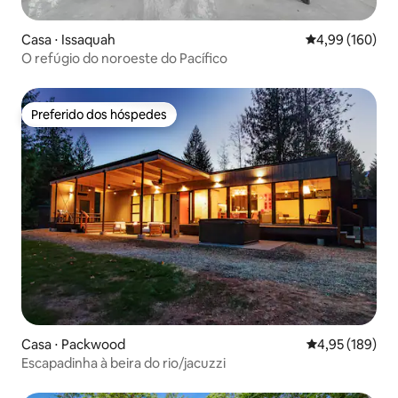
Casa ⋅ Issaquah
4,99 de uma av
4,99 (160)
O refúgio do noroeste do Pacífico
Preferido dos hóspedes
Preferido dos hóspedes
Casa ⋅ Packwood
4,95 de uma av
4,95 (189)
Escapadinha à beira do rio/jacuzzi