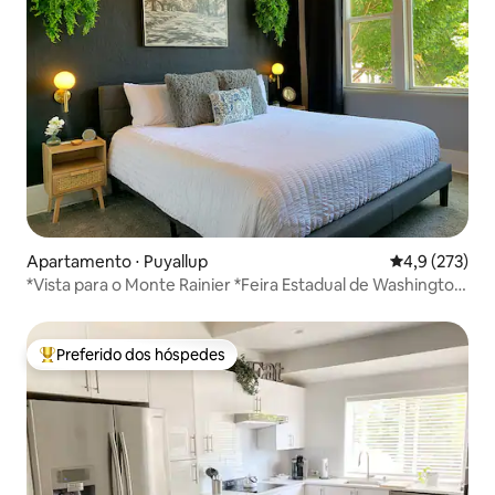
Apartamento ⋅ Puyallup
4,9 de uma av
4,9 (273)
*Vista para o Monte Rainier *Feira Estadual de Washington
*2 quartos
Preferido dos hóspedes
Entre os melhores preferidos dos hóspedes