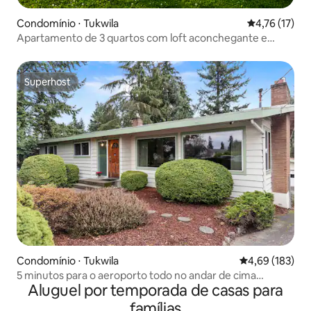
Condomínio ⋅ Tukwila
4,76 de uma a
4,76 (17)
Apartamento de 3 quartos com loft aconchegante e
banheira de hidromassagem • Perto do aeroporto
Superhost
Superhost
Condomínio ⋅ Tukwila
4,69 de uma av
4,69 (183)
5 minutos para o aeroporto todo no andar de cima
Aluguel por temporada de casas para
3BD/2BA com ar-condicionado!
famílias