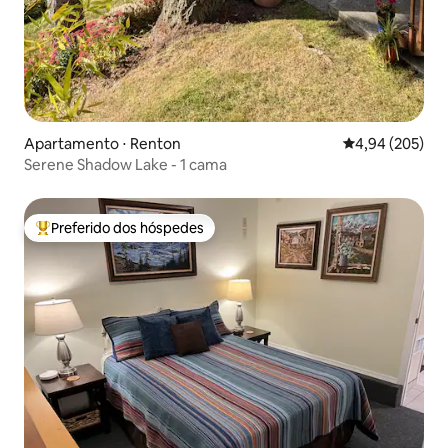
Apartamento ⋅ Renton
4,94 de uma ava
4,94 (205)
Serene Shadow Lake - 1 cama
Preferido dos hóspedes
Entre os melhores preferidos dos hóspedes