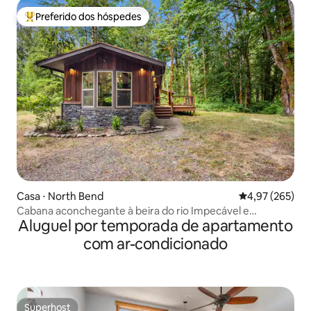
Preferido dos hóspedes
Entre os melhores preferidos dos hóspedes
Casa ⋅ North Bend
4,97 de uma av
4,97 (265)
Cabana aconchegante à beira do rio Impecável e
Aluguel por temporada de apartamento
perfeitamente localizado
com ar-condicionado
Superhost