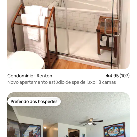
Condomínio ⋅ Renton
4,95 de uma av
4,95 (107)
Novo apartamento estúdio de spa de luxo | 8 camas
Preferido dos hóspedes
Preferido dos hóspedes