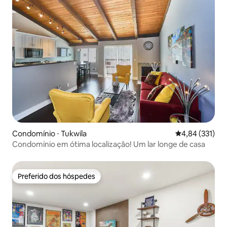
Condomínio ⋅ Tukwila
4,84 de uma av
4,84 (331)
Condomínio em ótima localização! Um lar longe de casa
Preferido dos hóspedes
Preferido dos hóspedes