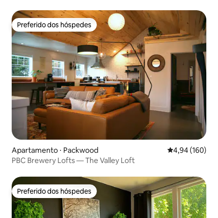
Preferido dos hóspedes
Preferido dos hóspedes
Apartamento ⋅ Packwood
4,94 de uma av
4,94 (160)
PBC Brewery Lofts — The Valley Loft
Preferido dos hóspedes
Preferido dos hóspedes