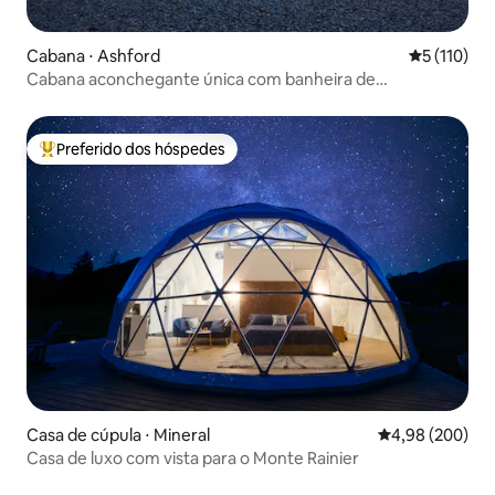
Cabana ⋅ Ashford
5 de uma av
5 (110)
Cabana aconchegante única com banheira de
hidromassagem e cama king-size privativa
Preferido dos hóspedes
Entre os melhores preferidos dos hóspedes
Casa de cúpula ⋅ Mineral
4,98 de uma ava
4,98 (200)
Casa de luxo com vista para o Monte Rainier