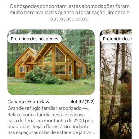
Os hóspedes concordam: estas acomodações foram
muito bem avaliadas quanto a localização, limpeza e
outros aspectos.
Preferido dos hóspedes
Preferido dos hó
Preferido dos hóspedes
Preferido dos hó
Cabana ⋅ Enumclaw
4,92 de uma avaliação média de 
4,92 (122)
Grande refúgio familiar arborizado —
Crystal/Rainier
Relaxe com a família nesta espaçosa
casa de férias na montanha de 2200 pés
quadrados. Veja a floresta circundante
nas espaçosas salas de estar e de jantar.
Com 4 quartos grandes, 2 banheiros