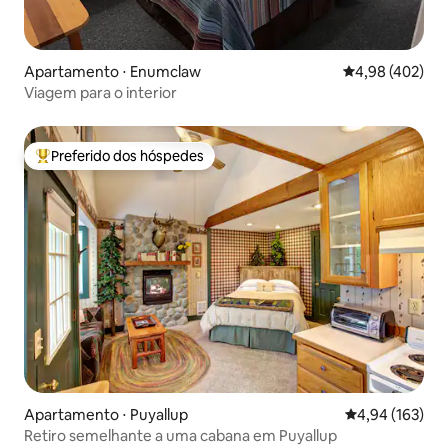
Apartamento ⋅ Enumclaw
4,98 de uma av
4,98 (402)
Viagem para o interior
Preferido dos hóspedes
Entre os melhores preferidos dos hóspedes
Apartamento ⋅ Puyallup
4,94 de uma av
4,94 (163)
Retiro semelhante a uma cabana em Puyallup