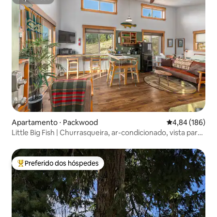
Superhost
Apartamento ⋅ Packwood
4,84 de uma av
4,84 (186)
Little Big Fish | Churrasqueira, ar-condicionado, vista para
o Monte Rainier
Preferido dos hóspedes
Entre os melhores preferidos dos hóspedes