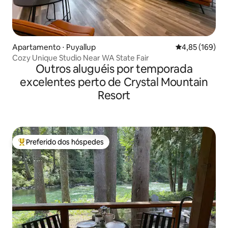
Apartamento ⋅ Puyallup
4,85 de uma av
4,85 (169)
Cozy Unique Studio Near WA State Fair
Outros aluguéis por temporada
excelentes perto de Crystal Mountain
Resort
Preferido dos hóspedes
Entre os melhores preferidos dos hóspedes