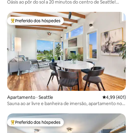
Oásis ao pôr do sol a 20 minutos do centro de Seattle!
Iluminação nova!
Preferido dos hóspedes
Entre os melhores preferidos dos hóspedes
Apartamento ⋅ Seattle
4,99 de uma av
4,99 (401)
Sauna ao ar livre e banheira de imersão, apartamento no
último andar
Preferido dos hóspedes
Entre os melhores preferidos dos hóspedes