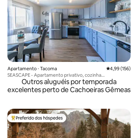
Apartamento ⋅ Tacoma
4,99 de uma av
4,99 (156)
SEASCAPE - Apartamento privativo, cozinha
Outros aluguéis por temporada
completa/lavanderia
excelentes perto de Cachoeiras Gêmeas
Preferido dos hóspedes
Entre os melhores preferidos dos hóspedes