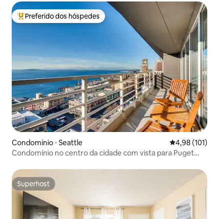
Preferido dos hóspedes
Entre os melhores preferidos dos hóspedes
Condomínio ⋅ Seattle
4,98 de uma av
4,98 (101)
Condomínio no centro da cidade com vista para Puget
Sound
Superhost
Superhost