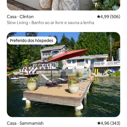
Casa ⋅ Clinton
4,99 de uma ava
4,99 (506)
Slow Living • Banho ao ar livre e sauna a lenha
Preferido dos hóspedes
Preferido dos hóspedes
Casa ⋅ Sammamish
4,96 de uma ava
4,96 (343)