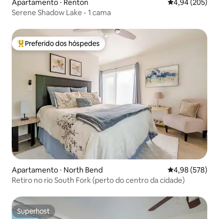
Apartamento ⋅ Renton
4,94 de uma ava
4,94 (205)
Serene Shadow Lake - 1 cama
Preferido dos hóspedes
Entre os melhores preferidos dos hóspedes
Apartamento ⋅ North Bend
4,98 de uma ava
4,98 (578)
Retiro no rio South Fork (perto do centro da cidade)
Superhost
Superhost