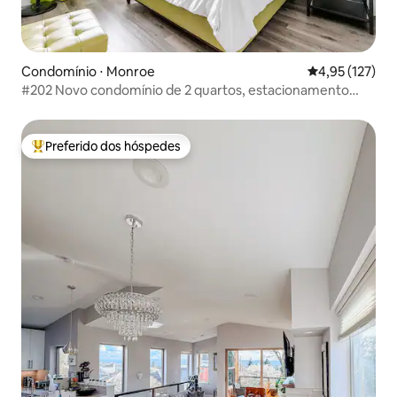
Condomínio ⋅ Monroe
4,95 de uma av
4,95 (127)
#202 Novo condomínio de 2 quartos, estacionamento
gratuito!
Preferido dos hóspedes
Entre os melhores preferidos dos hóspedes