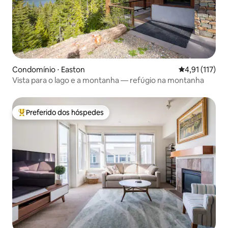
Condomínio ⋅ Easton
4,91 de uma av
4,91 (117)
Vista para o lago e a montanha — refúgio na montanha
Preferido dos hóspedes
Entre os melhores preferidos dos hóspedes