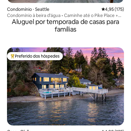
Condomínio ⋅ Seattle
4,95 de uma av
4,95 (175)
Condomínio à beira d'água • Caminhe até o Pike Place +
Aluguel por temporada de casas para
Garagem
famílias
Preferido dos hóspedes
Entre os melhores preferidos dos hóspedes