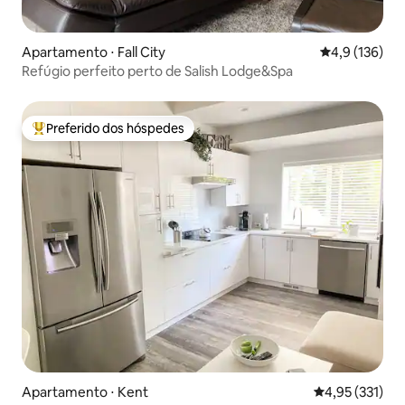
Apartamento ⋅ Fall City
4,9 de uma av
4,9 (136)
Refúgio perfeito perto de Salish Lodge&Spa
Preferido dos hóspedes
Entre os melhores preferidos dos hóspedes
Apartamento ⋅ Kent
4,95 de uma av
4,95 (331)