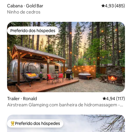
Cabana ⋅ Gold Bar
4,93 de uma av
4,93 (485)
Ninho de cedros
Preferido dos hóspedes
Preferido dos hóspedes
Trailer ⋅ Ronald
4,94 de uma av
4,94 (117)
Airstream Glamping com banheira de hidromassagem -
Roslyn/Lake Cle Elum
Preferido dos hóspedes
Entre os melhores preferidos dos hóspedes