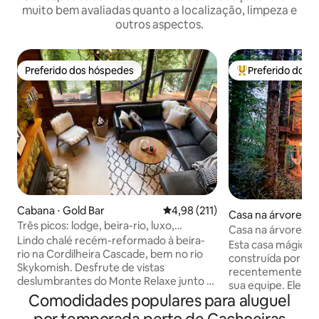
muito bem avaliadas quanto a localização, limpeza e
outros aspectos.
Preferido dos hóspedes
Preferido dos 
Preferido dos hóspedes
Entre os melhore
Cabana ⋅ Gold Bar
4,98 de uma avaliação média de 
4,98 (211)
Casa na árvore ⋅ Fa
Três picos: lodge, beira-rio, luxo,
Casa na árvore 
banheira, sauna, animais de estimação
Lindo chalé recém-reformado à beira-
Esta casa mágica n
rio na Cordilheira Cascade, bem no rio
construída por Pe
Skykomish. Desfrute de vistas
recentemente ren
deslumbrantes do Monte Relaxe junto à
sua equipe. Ele fi
fogueira ou no incrível deck panorâmico
Comodidades populares para aluguel
nossa propriedade
para um mergulho na banheira de
seu próprio peque