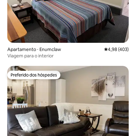
Apartamento ⋅ Enumclaw
4,98 de uma av
4,98 (403)
Viagem para o interior
Preferido dos hóspedes
Preferido dos hóspedes