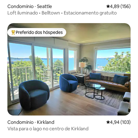
Condomínio ⋅ Seattle
4,89 de uma av
4,89 (156)
Loft iluminado • Belltown • Estacionamento gratuito
Preferido dos hóspedes
Entre os melhores preferidos dos hóspedes
Condomínio ⋅ Kirkland
4,94 de uma av
4,94 (103)
Vista para o lago no centro de Kirkland