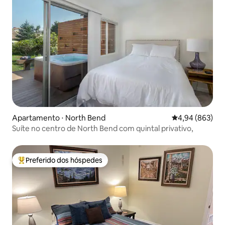
Apartamento ⋅ North Bend
4,94 de uma ava
4,94 (863)
Suíte no centro de North Bend com quintal privativo,
Preferido dos hóspedes
Entre os melhores preferidos dos hóspedes