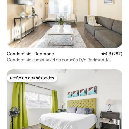
Condomínio ⋅ Redmond
4,8 de uma av
4,8 (287)
Condomínio caminhável no coração D/n Redmond/
Seattle
Preferido dos hóspedes
Preferido dos hóspedes