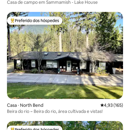
Casa de campo em Sammamish - Lake House
Preferido dos hóspedes
Entre os melhores preferidos dos hóspedes
Casa ⋅ North Bend
4,93 de uma av
4,93 (165)
Beira do rio ~ Beira do rio, área cultivada e vistas!
Preferido dos hóspedes