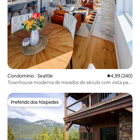
Condomínio ⋅ Seattle
4,99 de uma ava
4,99 (240)
Townhouse moderna de meados do século com vista para
o mar
Preferido dos hóspedes
Preferido dos hóspedes