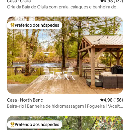
Casa ⋅ Olalla
4,98 de uma av
4,98 (132)
Orla da Baía de Olalla com praia, caiaques e banheira de
hidromassagem
Preferido dos hóspedes
Entre os melhores preferidos dos hóspedes
Casa ⋅ North Bend
4,98 de uma av
4,98 (156)
Beira-rio | Banheira de hidromassagem | Fogueira | *Aceita
cães*
Preferido dos hóspedes
Entre os melhores preferidos dos hóspedes