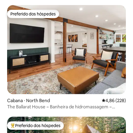
Preferido dos hóspedes
Preferido dos hóspedes
Cabana ⋅ North Bend
4,86 de uma ava
4,86 (228)
The Ballarat House ~ Banheira de hidromassagem ~
Centro ~ Fogueira
Preferido dos hóspedes
Entre os melhores preferidos dos hóspedes