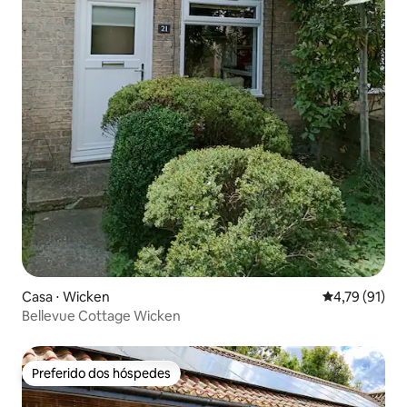
Casa ⋅ Wicken
4,79 de uma a
4,79 (91)
Bellevue Cottage Wicken
Preferido dos hóspedes
Preferido dos hóspedes