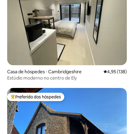
Casa de hóspedes ⋅ Cambridgeshire
4,95 de uma av
4,95 (138)
Estúdio moderno no centro de Ely
Preferido dos hóspedes
Entre os melhores preferidos dos hóspedes