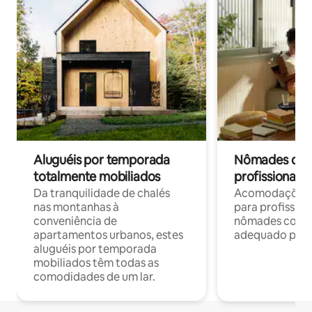
Aluguéis por temporada
Nômades digit
totalmente mobiliados
profissionais 
Da tranquilidade de chalés
Acomodações c
nas montanhas à
para profission
conveniência de
nômades com W
apartamentos urbanos, estes
adequado para 
aluguéis por temporada
mobiliados têm todas as
comodidades de um lar.