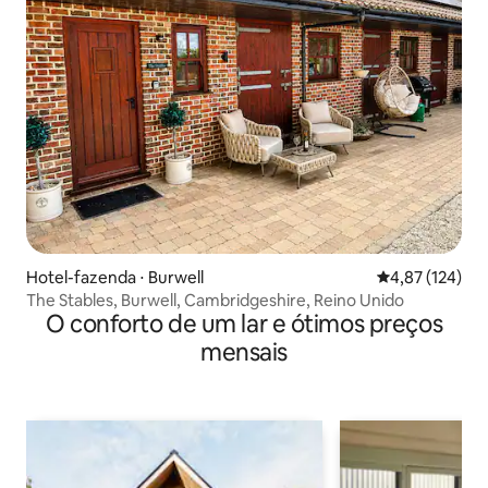
Hotel-fazenda ⋅ Burwell
4,87 de uma av
4,87 (124)
The Stables, Burwell, Cambridgeshire, Reino Unido
O conforto de um lar e ótimos preços
mensais