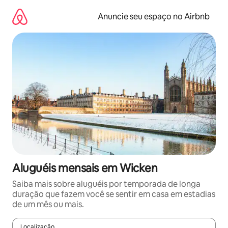
Pular
para
Anuncie seu espaço no Airbnb
o
conteúdo
Aluguéis mensais em Wicken
Saiba mais sobre aluguéis por temporada de longa
duração que fazem você se sentir em casa em estadias
de um mês ou mais.
Localização