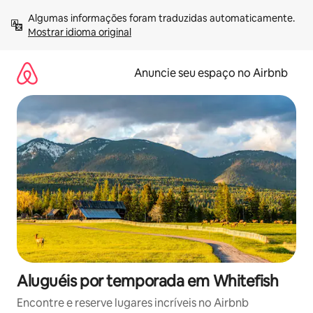
Pular
Algumas informações foram traduzidas automaticamente. 
para
Mostrar idioma original
o
conteúdo
Anuncie seu espaço no Airbnb
Aluguéis por temporada em Whitefish
Encontre e reserve lugares incríveis no Airbnb