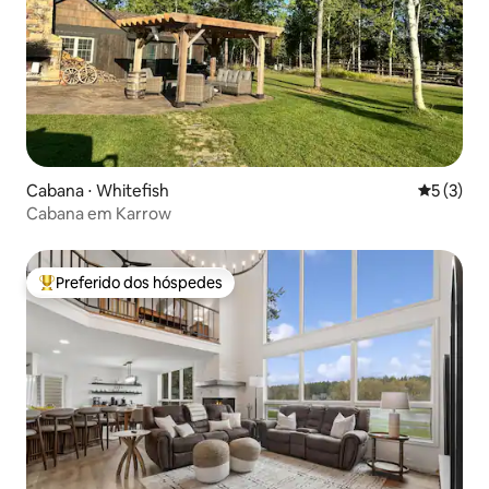
Cabana ⋅ Whitefish
5 de uma 
5 (3)
Cabana em Karrow
Preferido dos hóspedes
Entre os melhores preferidos dos hóspedes