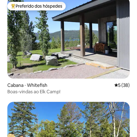
Preferido dos hóspedes
Entre os melhores preferidos dos hóspedes
Cabana ⋅ Whitefish
5 de uma a
5 (38)
Boas-vindas ao Elk Camp!