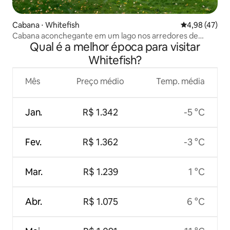
Cabana ⋅ Whitefish
4,98 de uma a
4,98 (47)
Cabana aconchegante em um lago nos arredores de
Qual é a melhor época para visitar
Whitefish
Whitefish?
Mês
Preço médio
Temp. média
Jan.
R$ 1.342
-5 °C
Fev.
R$ 1.362
-3 °C
Mar.
R$ 1.239
1 °C
Abr.
R$ 1.075
6 °C