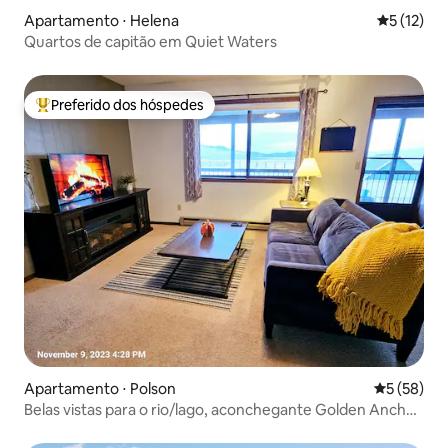
Apartamento ⋅ Helena
5 de uma a
5 (12)
Quartos de capitão em Quiet Waters
Preferido dos hóspedes
Entre os melhores preferidos dos hóspedes
Apartamento ⋅ Polson
5 de uma a
5 (58)
Belas vistas para o rio/lago, aconchegante Golden Anchor
#5