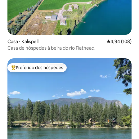
Casa ⋅ Kalispell
4,94 de uma av
4,94 (108)
Casa de hóspedes à beira do rio Flathead.
Preferido dos hóspedes
Entre os melhores preferidos dos hóspedes