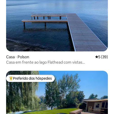
Casa ⋅ Polson
5 de uma a
5 (39)
Casa em frente ao lago Flathead com vistas
deslumbrantes
Preferido dos hóspedes
Entre os melhores preferidos dos hóspedes