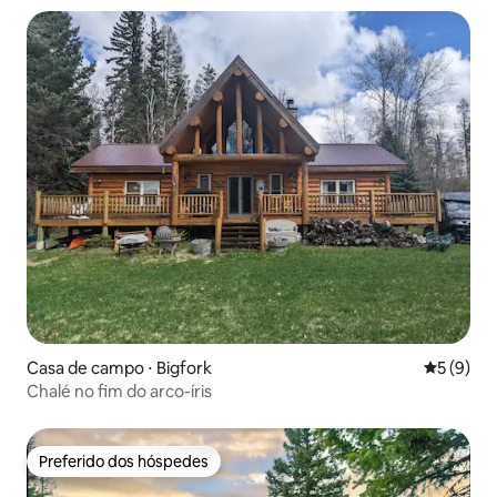
elétrico
Casa de campo ⋅ Bigfork
5 de uma 
5 (9)
Chalé no fim do arco-íris
Preferido dos hóspedes
Preferido dos hóspedes