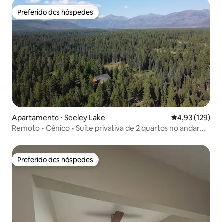
Preferido dos hóspedes
Preferido dos hóspedes
Apartamento ⋅ Seeley Lake
4,93 de uma av
4,93 (129)
Remoto • Cênico • Suíte privativa de 2 quartos no andar
inferior
Preferido dos hóspedes
Preferido dos hóspedes