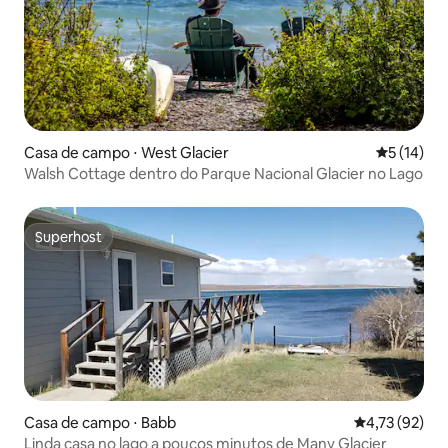
Casa de campo ⋅ West Glacier
5 de uma a
5 (14)
Walsh Cottage dentro do Parque Nacional Glacier no Lago
Superhost
Superhost
Casa de campo ⋅ Babb
4,73 de uma a
4,73 (92)
Linda casa no lago a poucos minutos de Many Glacier