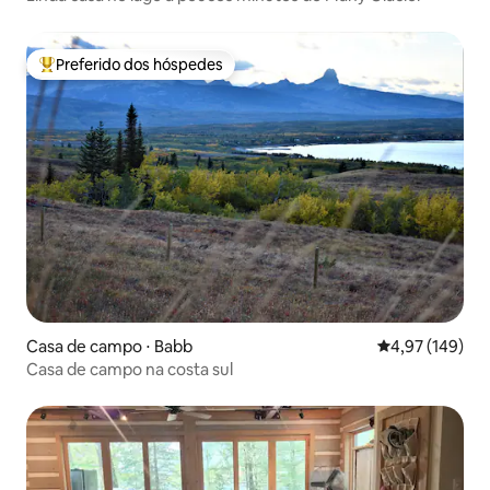
Preferido dos hóspedes
Entre os melhores preferidos dos hóspedes
Casa de campo ⋅ Babb
4,97 de uma av
4,97 (149)
Casa de campo na costa sul