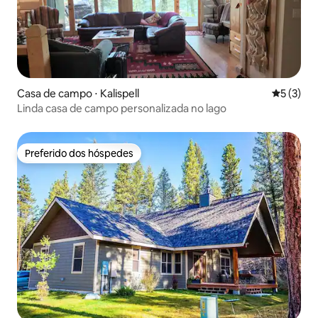
Casa de campo ⋅ Kalispell
5 de uma 
5 (3)
Linda casa de campo personalizada no lago
Preferido dos hóspedes
Preferido dos hóspedes