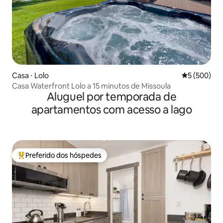
Casa ⋅ Lolo
5 de uma av
5 (500)
Casa Waterfront Lolo a 15 minutos de Missoula
Aluguel por temporada de
apartamentos com acesso a lago
Preferido dos hóspedes
Entre os melhores preferidos dos hóspedes