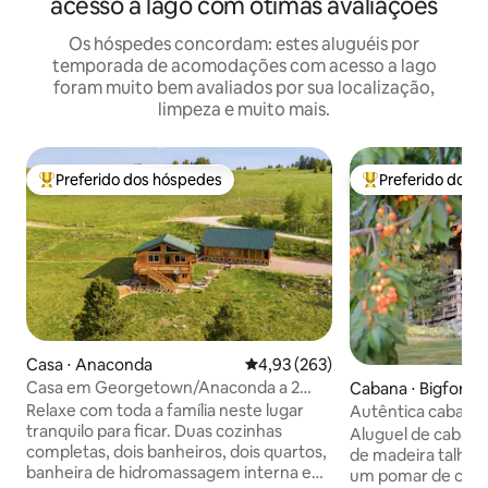
acesso a lago com ótimas avaliações
Os hóspedes concordam: estes aluguéis por
temporada de acomodações com acesso a lago
foram muito bem avaliados por sua localização,
limpeza e muito mais.
Preferido dos hóspedes
Preferido dos 
Entre os melhores preferidos dos hóspedes
Entre os melhore
Casa ⋅ Anaconda
4,93 de uma avaliação média de 
4,93 (263)
Casa em Georgetown/Anaconda a 2
Cabana ⋅ Bigfork
minutos do lago com vista
Relaxe com toda a família neste lugar
Autêntica cabana
tranquilo para ficar. Duas cozinhas
Montana
Aluguel de cabana 
completas, dois banheiros, dois quartos,
de madeira talha
banheira de hidromassagem interna e
um pomar de cerej