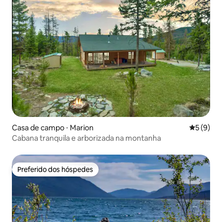
Casa de campo ⋅ Marion
5 de uma 
5 (9)
Cabana tranquila e arborizada na montanha
Preferido dos hóspedes
Preferido dos hóspedes