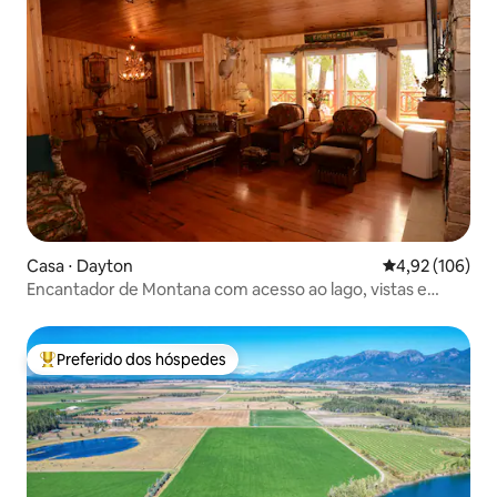
Casa ⋅ Dayton
4,92 de uma av
4,92 (106)
Encantador de Montana com acesso ao lago, vistas e
banheira de hidromassagem.
Preferido dos hóspedes
Entre os melhores preferidos dos hóspedes