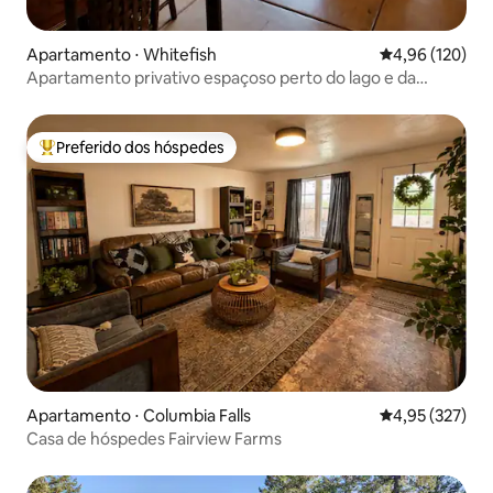
Apartamento ⋅ Whitefish
4,96 de uma av
4,96 (120)
Apartamento privativo espaçoso perto do lago e da
montanha
Preferido dos hóspedes
Entre os melhores preferidos dos hóspedes
Apartamento ⋅ Columbia Falls
4,95 de uma av
4,95 (327)
Casa de hóspedes Fairview Farms