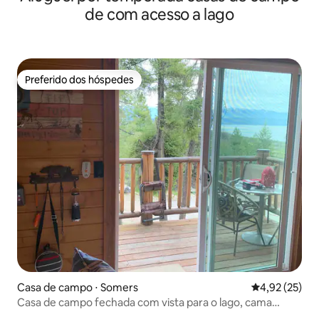
de com acesso a lago
Preferido dos hóspedes
Preferido dos hóspedes
Casa de campo ⋅ Somers
4,92 de uma a
4,92 (25)
Casa de campo fechada com vista para o lago, cama
queen size, cozinha pequena e carregador de veículo