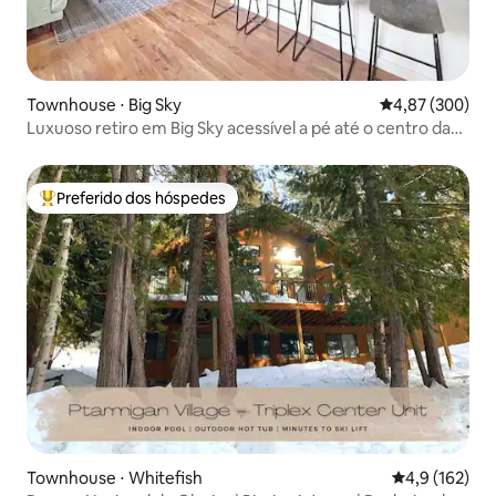
Townhouse ⋅ Big Sky
4,87 de uma ava
4,87 (300)
Luxuoso retiro em Big Sky acessível a pé até o centro da
cidade
Preferido dos hóspedes
Entre os melhores preferidos dos hóspedes
Townhouse ⋅ Whitefish
4,9 de uma av
4,9 (162)