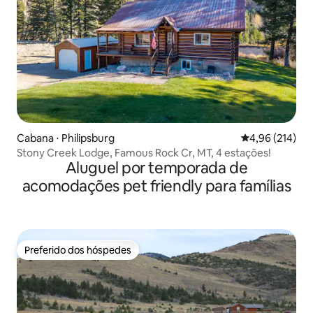
Cabana ⋅ Philipsburg
4,96 de uma av
4,96 (214)
Stony Creek Lodge, Famous Rock Cr, MT, 4 estações!
Aluguel por temporada de
acomodações pet friendly para famílias
Preferido dos hóspedes
Preferido dos hóspedes