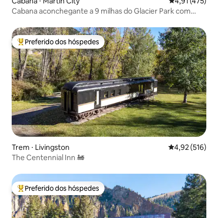
Cabana ⋅ Martin City
4,91 de uma av
4,91 (475)
Cabana aconchegante a 9 milhas do Glacier Park com
banheira de hidromassagem!
Preferido dos hóspedes
Entre os melhores preferidos dos hóspedes
Trem ⋅ Livingston
4,92 de uma av
4,92 (516)
The Centennial Inn 🚂
Preferido dos hóspedes
Entre os melhores preferidos dos hóspedes