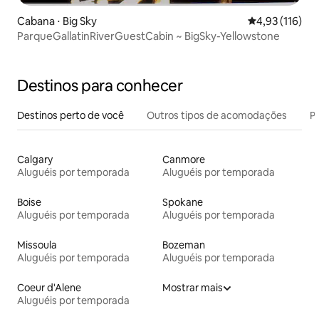
Cabana ⋅ Big Sky
4,93 de uma av
4,93 (116)
ParqueGallatinRiverGuestCabin ~ BigSky-Yellowstone
Destinos para conhecer
Destinos perto de você
Outros tipos de acomodações
Pr
Calgary
Canmore
Aluguéis por temporada
Aluguéis por temporada
Boise
Spokane
Aluguéis por temporada
Aluguéis por temporada
Missoula
Bozeman
Aluguéis por temporada
Aluguéis por temporada
Coeur d'Alene
Mostrar mais
Aluguéis por temporada