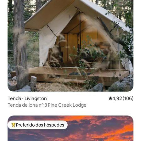
Tenda ⋅ Livingston
4,92 de uma av
4,92 (106)
Tenda de lona nº 3 Pine Creek Lodge
Preferido dos hóspedes
Entre os melhores preferidos dos hóspedes