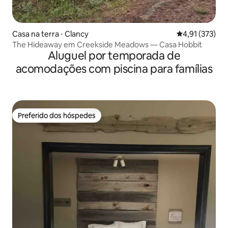
Casa na terra ⋅ Clancy
4,91 de uma av
4,91 (373)
The Hideaway em Creekside Meadows — Casa Hobbit
Aluguel por temporada de
acomodações com piscina para famílias
Preferido dos hóspedes
Preferido dos hóspedes