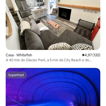
Casa ⋅ Whitefish
4,97 de uma av
4,97 (120)
A 40 min do Glacier Park, a 5 min da City Beach e do
centro da cidade
Superhost
Superhost