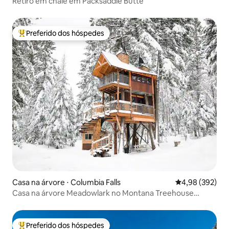
Retiro em chalé em Packsaddle Butte
Preferido dos hóspedes
Entre os melhores preferidos dos hóspedes
Casa na árvore ⋅ Columbia Falls
4,98 de uma ava
4,98 (392)
Casa na árvore Meadowlark no Montana Treehouse
Retreat
Preferido dos hóspedes