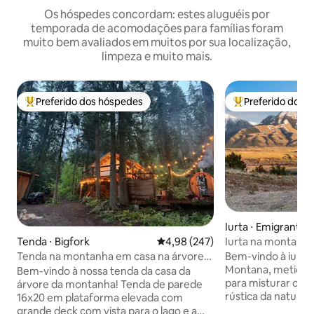
Os hóspedes concordam: estes aluguéis por
temporada de acomodações para famílias foram
muito bem avaliados em muitos por sua localização,
limpeza e muito mais.
Preferido dos hóspedes
Preferido dos 
Entre os melhores preferidos dos hóspedes
Entre os melhore
Iurta ⋅ Emigrant
Iurta na montanha
Tenda ⋅ Bigfork
4,98 de uma avaliação média de 
4,98 (247)
Yellowstone da C
Bem-vindo à iurta
Tenda na montanha em casa na árvore
Montana, meticul
no lago Flathead
Bem-vindo à nossa tenda da casa da
para misturar con
árvore da montanha! Tenda de parede
rústica da nature
16x20 em plataforma elevada com
Montana. Aninhad
grande deck com vista para o lago e a