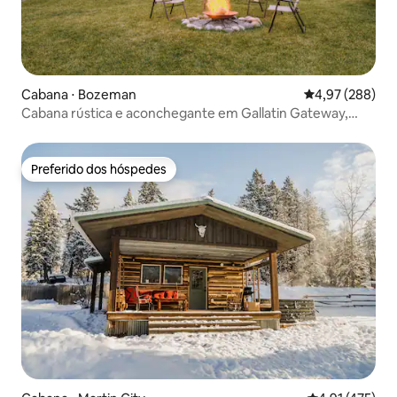
Cabana ⋅ Bozeman
4,97 de uma ava
4,97 (288)
Cabana rústica e aconchegante em Gallatin Gateway,
Montana
Preferido dos hóspedes
Preferido dos hóspedes