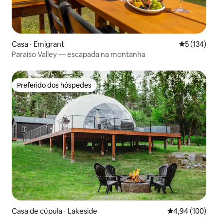
Casa ⋅ Emigrant
5 de uma av
5 (134)
Paraíso Valley — escapada na montanha
Preferido dos hóspedes
Preferido dos hóspedes
Casa de cúpula ⋅ Lakeside
4,94 de uma av
4,94 (100)