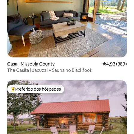
Casa ⋅ Missoula County
4,93 de uma ava
4,93 (389)
The Casita | Jacuzzi + Sauna no Blackfoot
Preferido dos hóspedes
Entre os melhores preferidos dos hóspedes