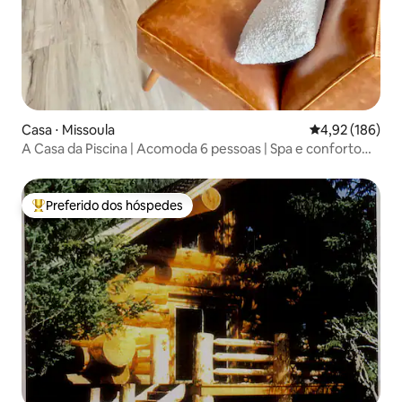
Casa ⋅ Missoula
4,92 de uma av
4,92 (186)
A Casa da Piscina | Acomoda 6 pessoas | Spa e conforto
moderno
Preferido dos hóspedes
Entre os melhores preferidos dos hóspedes