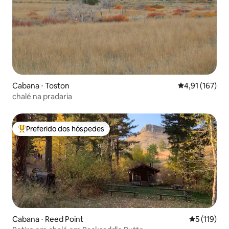
Cabana ⋅ Toston
4,91 de uma av
4,91 (167)
chalé na pradaria
Preferido dos hóspedes
Entre os melhores preferidos dos hóspedes
Cabana ⋅ Reed Point
5 de uma av
5 (119)