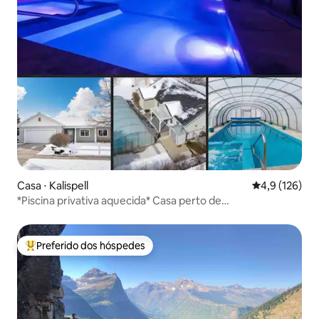
Casa ⋅ Kalispell
4,9 de uma av
4,9 (126)
*Piscina privativa aquecida* Casa perto de
Bypass&Amenidades
Preferido dos hóspedes
Entre os melhores preferidos dos hóspedes