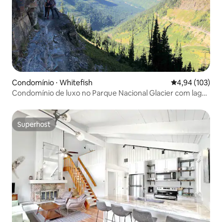
Condomínio ⋅ Whitefish
4,94 de uma av
4,94 (103)
Condomínio de luxo no Parque Nacional Glacier com lago
e esqui
Superhost
Superhost