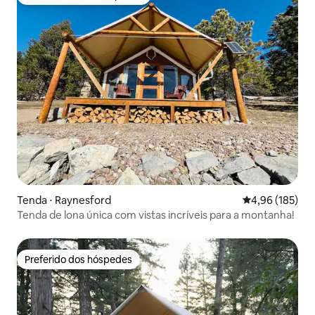
Entre os melhores preferidos dos hóspedes
Tenda ⋅ Raynesford
4,96 de uma av
4,96 (185)
Tenda de lona única com vistas incríveis para a montanha!
Preferido dos hóspedes
Preferido dos hóspedes