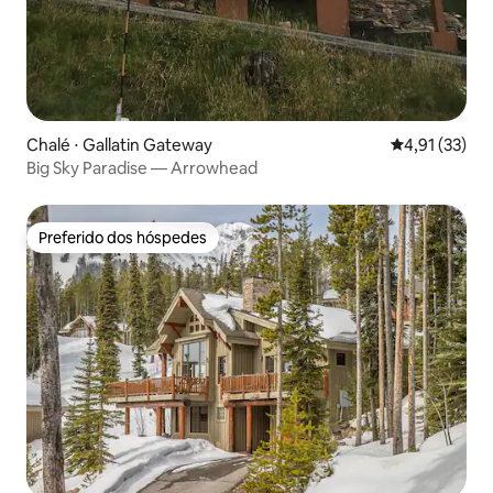
Chalé ⋅ Gallatin Gateway
4,91 de uma a
4,91 (33)
Big Sky Paradise — Arrowhead
Preferido dos hóspedes
Preferido dos hóspedes