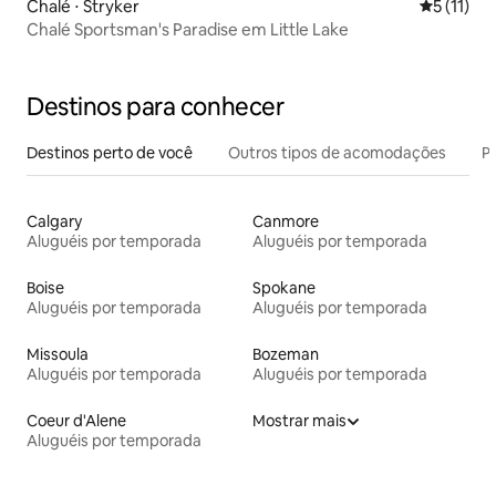
Chalé ⋅ Stryker
5 de uma a
5 (11)
Chalé Sportsman's Paradise em Little Lake
Destinos para conhecer
Destinos perto de você
Outros tipos de acomodações
Pr
Calgary
Canmore
Aluguéis por temporada
Aluguéis por temporada
Boise
Spokane
Aluguéis por temporada
Aluguéis por temporada
Missoula
Bozeman
Aluguéis por temporada
Aluguéis por temporada
Coeur d'Alene
Mostrar mais
Aluguéis por temporada