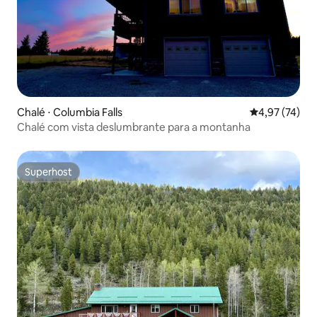
Chalé ⋅ Columbia Falls
4,97 de uma a
4,97 (74)
Chalé com vista deslumbrante para a montanha
Superhost
Superhost