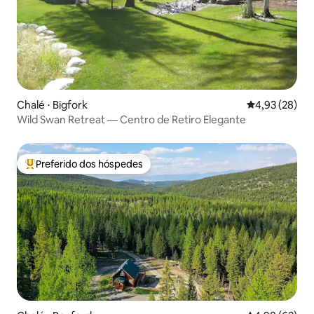
Chalé ⋅ Bigfork
4,93 de uma a
4,93 (28)
Wild Swan Retreat — Centro de Retiro Elegante
Preferido dos hóspedes
Entre os melhores preferidos dos hóspedes