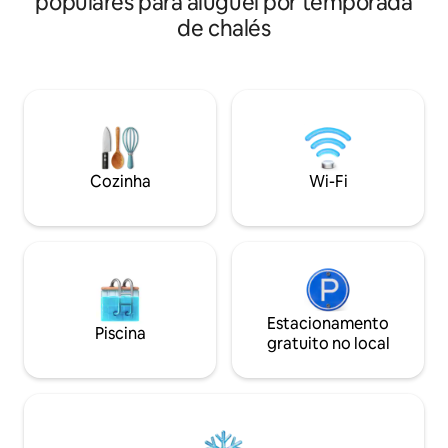
populares para aluguel por temporada
serena! Acesso direto a Strawberry Lake
apenas 10 minutos
de chalés
Trail, Jewel Basin e Alpine Trails, esqui,
até mercearias, r
raquete de neve, caminhada ou bicicleta
cervejarias e muito mais Aco
de qualquer lugar da propriedade.
perto da lareira, r
Espaço sereno em uma localização
grandes dimensões
privilegiada. Assista ao alce se aventurar
para a montanha a 
pelo quintal ou veja o pôr do sol com seu
deck. Com tudo, d
coquetel da tarde. Café fornecido! Um
esquis até patinaç
dos nossos quartos king pode ser um
lado da rua e fácil
Cozinha
Wi-Fi
king ou dois gêmeos.
cidade, este é o re
Estacionamento
Piscina
gratuito no local