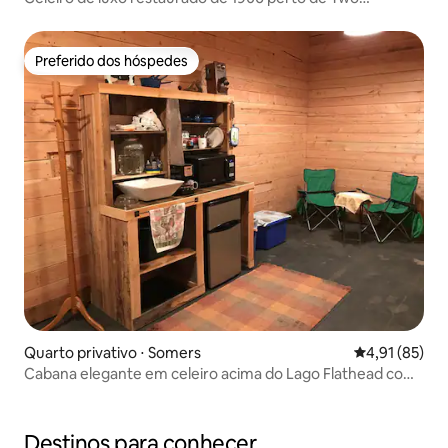
Medicine Lake
Preferido dos hóspedes
Preferido dos hóspedes
Quarto privativo ⋅ Somers
4,91 de uma a
4,91 (85)
Cabana elegante em celeiro acima do Lago Flathead com
vistas
Destinos para conhecer