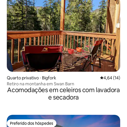
Quarto privativo ⋅ Bigfork
4,64 de uma a
4,64 (14)
Retiro na montanha em Swan Barn
Acomodações em celeiros com lavadora
e secadora
Preferido dos hóspedes
Preferido dos hóspedes