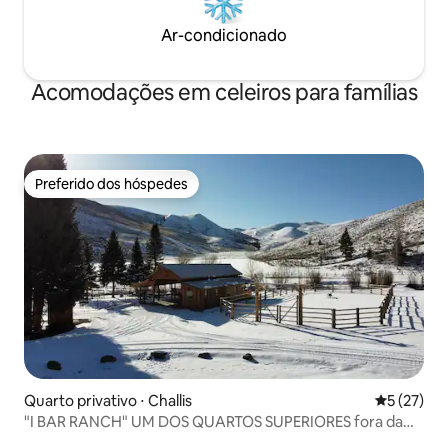
Ar-condicionado
Acomodações em celeiros para famílias
Preferido dos hóspedes
Preferido dos hóspedes
Quarto privativo ⋅ Challis
5 de uma a
5 (27)
"I BAR RANCH" UM DOS QUARTOS SUPERIORES fora da
grade!