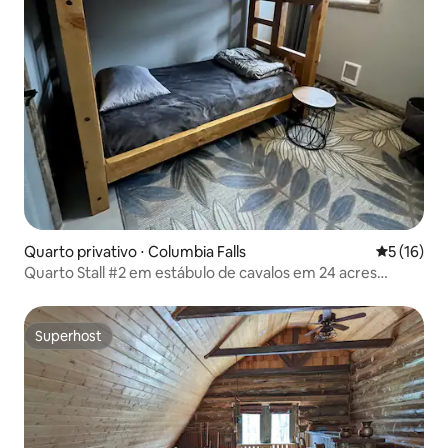
Quarto privativo ⋅ Columbia Falls
5 de uma a
5 (16)
Quarto Stall #2 em estábulo de cavalos em 24 acres
beliches duplos
Superhost
Superhost