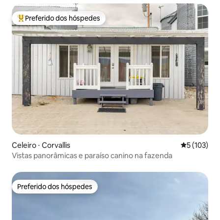
Preferido dos hóspedes
Entre os melhores preferidos dos hóspedes
Celeiro ⋅ Corvallis
5 de uma av
5 (103)
Vistas panorâmicas e paraíso canino na fazenda
Preferido dos hóspedes
Preferido dos hóspedes