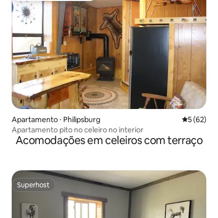
Apartamento ⋅ Philipsburg
5 de uma a
5 (62)
Apartamento pito no celeiro no interior
Acomodações em celeiros com terraço
Superhost
Superhost