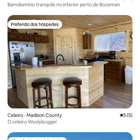
Barndomínio tranquilo no interior perto de Bozeman
Preferido dos hóspedes
Preferido dos hóspedes
Celeiro ⋅ Madison County
5 de uma 
5 (5)
O celeiro Woolybugger