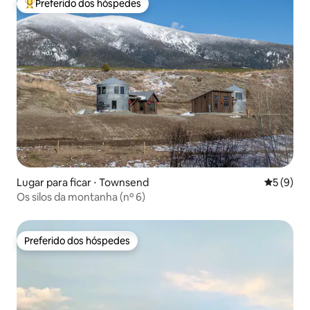
Preferido dos hóspedes
Entre os melhores preferidos dos hóspedes
Lugar para ficar ⋅ Townsend
5 de uma 
5 (9)
Os silos da montanha (nº 6)
Preferido dos hóspedes
Preferido dos hóspedes