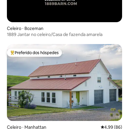
Celeiro ⋅ Bozeman
1889 Jantar no celeiro/Casa de fazenda amarela
Preferido dos hóspedes
Entre os melhores preferidos dos hóspedes
Celeiro ⋅ Manhattan
4,99 de uma av
4,99 (86)