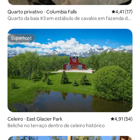
Quarto privativo ⋅ Columbia Falls
4,41 de uma a
4,41 (17)
Quarto da baia #3 em estábulo de cavalos em fazenda de
24 acres
Superhost
Superhost
Celeiro ⋅ East Glacier Park
4,91 de uma a
4,91 (54)
Beliche no terraço dentro de celeiro histórico