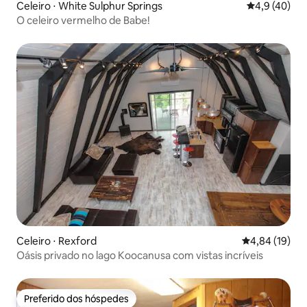
Celeiro ⋅ White Sulphur Springs
4,9 de uma a
4,9 (40)
O celeiro vermelho de Babe!
Celeiro ⋅ Rexford
4,84 de uma a
4,84 (19)
Oásis privado no lago Koocanusa com vistas incríveis
Preferido dos hóspedes
Preferido dos hóspedes