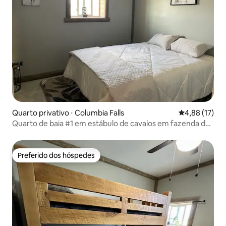
Quarto privativo ⋅ Columbia Falls
4,88 de uma a
4,88 (17)
Quarto de baia #1 em estábulo de cavalos em fazenda de
24 acres
Preferido dos hóspedes
Preferido dos hóspedes