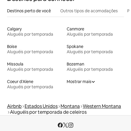
Destinos perto de você
Outros tipos de acomodações
Pr
Calgary
Canmore
Aluguéis por temporada
Aluguéis por temporada
Boise
Spokane
Aluguéis por temporada
Aluguéis por temporada
Missoula
Bozeman
Aluguéis por temporada
Aluguéis por temporada
Coeur d'Alene
Mostrar mais
Aluguéis por temporada
Airbnb
Estados Unidos
Montana
Western Montana
Aluguéis por temporada de celeiros