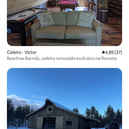
Celeiro ⋅ Victor
4,85 de uma a
4,85 (27)
Beartrax Barndo, celeiro renovado exclusivo na floresta