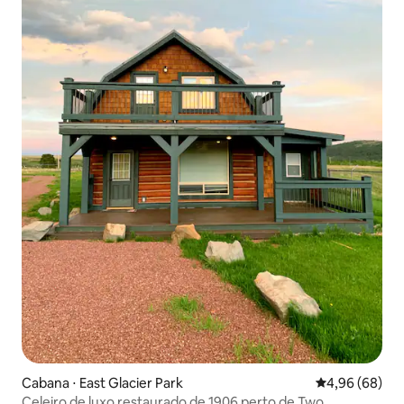
Cabana ⋅ East Glacier Park
4,96 de uma av
4,96 (68)
Celeiro de luxo restaurado de 1906 perto de Two