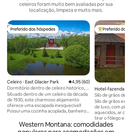
celeiros foram muito bem avaliadas por sua
localização, limpeza e muito mais.
Preferido dos hóspedes
Preferido dos 
Preferido dos hóspedes
Entre os melhore
Celeiro ⋅ East Glacier Park
4,95 de uma avaliação média de
4,95 (60)
Dormitório dentro de celeiro histórico, 1
Hotel-fazenda ⋅ R
cama + loft
Situado dentro de um celeiro da década
Silo de grãos de l
de 1930, este charmoso alojamento
Happy Place
Silo de grãos exc
oferece uma escapada inesquecível!
de luxo, com pisos
Possui uma cozinha acoplada, banheiro
aquecidos, ar cond
completo, 1 cama queen size e um loft
tirar o fôlego e a
aconchegante para dormir com uma
Western Montana: comodidades
adoráveis, incluind
cama de solteiro. Perto da entrada de
grãos tem um banhe