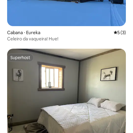
Cabana ⋅ Eureka
5 de uma 
5 (3)
Celeiro da vaqueira! Hue!
Superhost
Superhost