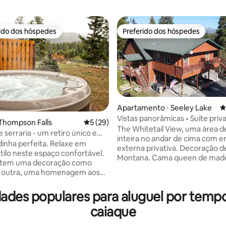
rido dos hóspedes
Preferido dos hóspedes
 melhores preferidos dos hóspedes
Preferido dos hóspedes
Apartamento ⋅ Seeley Lake
4
Vistas panorâmicas • Suíte priv
édia de 5, 174 avaliações
Thompson Falls
5 de uma avaliação média de 5, 29 avalia
5 (29)
vista para a montanha
The Whitetail View, uma área d
 serraria - um retiro único e
inteira no andar de cima com e
ante
inha perfeita. Relaxe em
externa privativa. Decoração d
tilo neste espaço confortável.
Montana. Cama queen de made
 tem uma decoração como
quarto, cama queen dobrável n
outra, uma homenagem aos
estar. Bar molhado/preparação
s e trabalhadores da serraria
alimentos. Grelha de propano p
am desta cidade o que ela é.
ades populares para aluguel por tem
Quintal: 2 mesas de piquenique
na banheira de
bancos. Muitas vagas de esta
caiaque
agem ou aproveite a lareira
com opções de reboque. Incríve
g
para a floresta da montanha, in