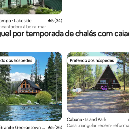
ampo ⋅ Lakeside
5 de uma avaliação média de 5, 34 avalia
5 (34)
ncantadora à beira-mar
uel por temporada de chalés com cai
rido dos hóspedes
Preferido dos hóspedes
 melhores preferidos dos hóspedes
Preferido dos hóspedes
 média de 5, 8 avaliações
Cabana ⋅ Island Park
Casa triangular recém-reforma
Granite Georgetown la
5 de uma avaliação média de 5, 26 avalia
5 (26)