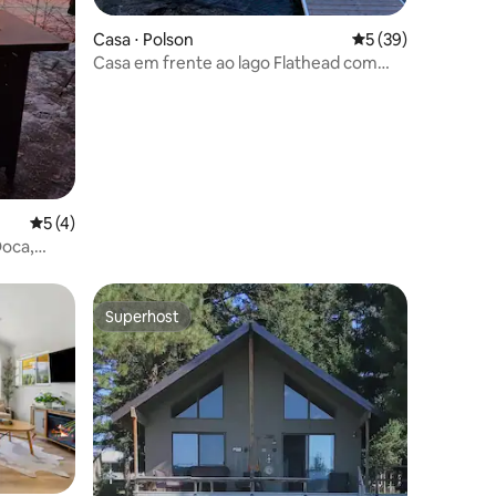
ções
Casa ⋅ Polson
5 de uma avaliação
5 (39)
Casa em frente ao lago Flathead com
vistas deslumbrantes
5 de uma avaliação média de 5, 4 avaliações
5 (4)
Doca,
ôr do sol
Superhost
os hóspedes
Superhost