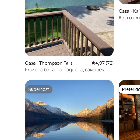
Casa ⋅ Kal
Retiro em 
Casa ⋅ Thompson Falls
4,97 de uma avaliação 
4,97 (72)
Prazer à beira-rio: fogueira, caiaques, Wi-
Fi 5 estrelas + EV
Superhost
Preferid
Superhost
Preferid