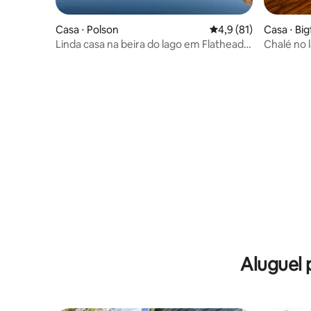
Casa ⋅ Polson
4,9 de uma avaliação 
4,9 (81)
Casa ⋅ Big
Linda casa na beira do lago em Flathead
Chalé no
com academia
Aluguel