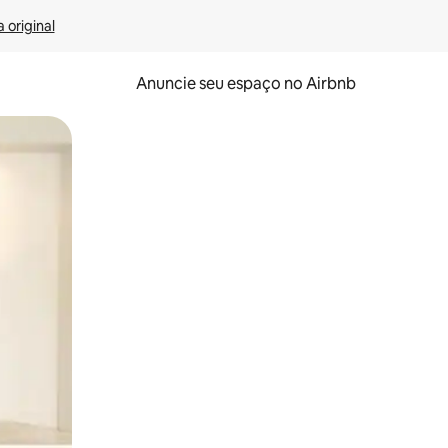
 original
Anuncie seu espaço no Airbnb
 deslizando o dedo na tela.