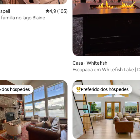
ispell
4,9 de uma avaliação média de 5, 105 avalia
4,9 (105)
família no lago Blaine
média de 5, 72 avaliações
Casa ⋅ Whitefish
Escapada em Whitefish Lake | 
banheira de hidromassagem e p
épico
o dos hóspedes
Preferido dos hóspedes
o dos hóspedes
Entre os melhores preferidos d