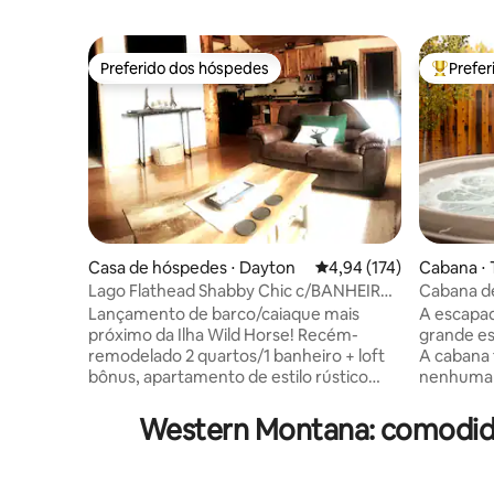
Preferido dos hóspedes
Prefe
Preferido dos hóspedes
Entre os
Casa de hóspedes ⋅ Dayton
4,94 de uma avaliação m
4,94 (174)
Cabana ⋅ 
Lago Flathead Shabby Chic c/BANHEIRA
Cabana de
DE HIDROMASSAGEM!
aconcheg
Lançamento de barco/caiaque mais
A escapad
próximo da Ilha Wild Horse! Recém-
grande es
remodelado 2 quartos/1 banheiro + loft
A cabana
bônus, apartamento de estilo rústico
nenhuma 
acima da garagem construído com toras
lenhadore
personalizadas com cozinha totalmente
que fizer
Western Montana: comodid
equipada, sala de estar/jantar aberta,
Mergulhe 
máquina de lavar/secar, aquecimento
hidromass
central/AC, espaço de trabalho remoto,
exclusiva. Uma cama de casal kin