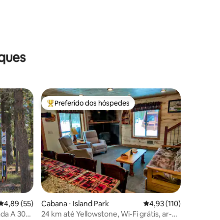
ções
aques
Preferido dos hóspedes
Entre os melhores preferidos dos hóspedes
4,89 de uma avaliação média de 5, 55 avaliações
4,89 (55)
Cabana ⋅ Island Park
4,93 de uma avaliação 
4,93 (110)
da A 30
24 km até Yellowstone, Wi-Fi grátis, ar-
ções