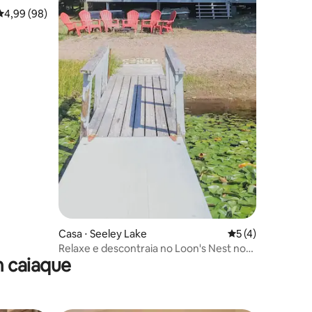
4,99 de uma avaliação média de 5, 98 avaliações
4,99 (98)
ções
Casa ⋅ Seeley Lake
5 de uma avaliaçã
5 (4)
Relaxe e descontraia no Loon's Nest no
 caiaque
Seeley Lake