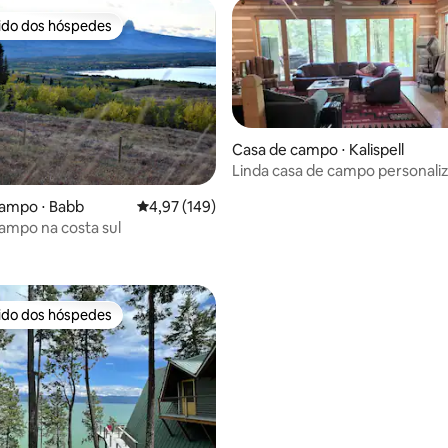
rido dos hóspedes
 melhores preferidos dos hóspedes
Casa de campo ⋅ Kalispell
Linda casa de campo personali
lago
édia de 5, 106 avaliações
campo ⋅ Babb
4,97 de uma avaliação média de 5, 149 avalia
4,97 (149)
ampo na costa sul
rido dos hóspedes
 melhores preferidos dos hóspedes