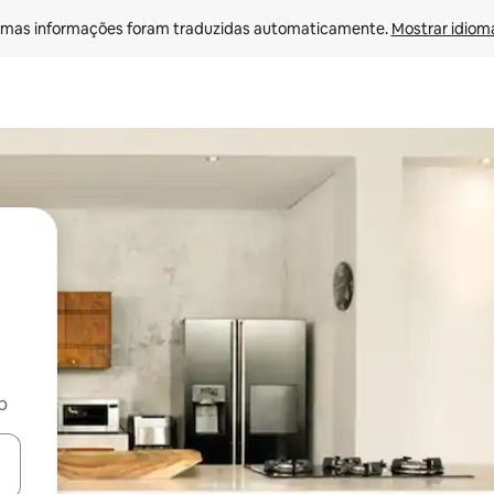
mas informações foram traduzidas automaticamente. 
Mostrar idioma
b
ore-os usando as seta para cima e para baixo do teclado ou tocando e