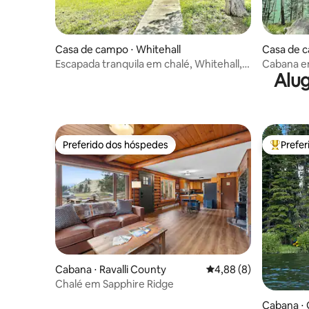
Casa de campo ⋅ Whitehall
Casa de c
Escapada tranquila em chalé, Whitehall,
Cabana e
Alug
MT
Preferido dos hóspedes
Prefe
Preferido dos hóspedes
Entre os
Cabana ⋅ Ravalli County
4,88 de uma avaliação
4,88 (8)
Chalé em Sapphire Ridge
Cabana ⋅ 