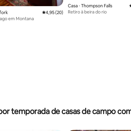
Casa ⋅ Thompson Falls
Retiro à beira do rio
média de 5, 81 avaliações
fork
4,95 de uma avaliação média de 5, 20 avalia
4,95 (20)
 lago em Montana
 por temporada de casas de campo com