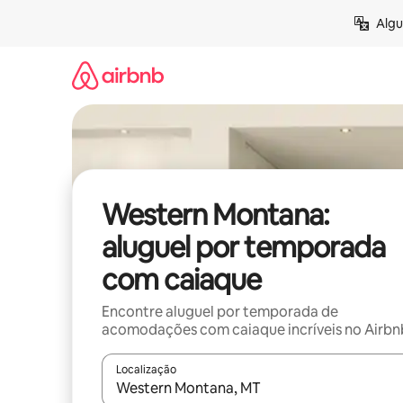
Pular
Algu
para
o
conteúdo
Western Montana:
aluguel por temporada
com caiaque
Encontre aluguel por temporada de
acomodações com caiaque incríveis no Airbn
Localização
Quando os resultados estiverem disponíveis, expl