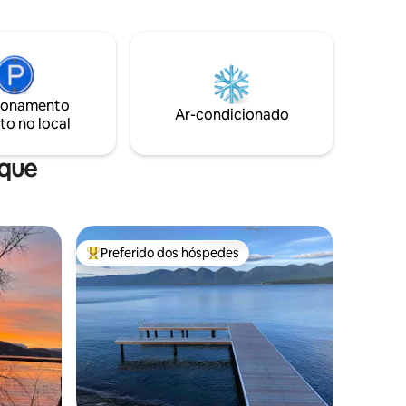
de Livingston. Livingston e Emigrant
a de
oferecem bons restaurantes,
(1º a
cervejarias, uma variedade de galerias de
ha do lago
arte e outras lojas exclusivas. A piscina do
 Golfe
Chico é ao ar livre, maravilhosamente
campo de
limpa, pois a água é fresca todos os dias.
ionamento
Ar-condicionado
to no local
aque
Preferido dos hóspedes
Entre os melhores preferidos dos hóspedes