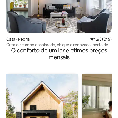
Casa ⋅ Peoria
4,93 de uma ava
4,93 (249)
Casa de campo ensolarada, chique e renovada, perto de
O conforto de um lar e ótimos preços
tudo
mensais