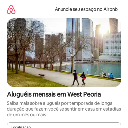
Pular
para
Anuncie seu espaço no Airbnb
o
conteúdo
Aluguéis mensais em West Peoria
Saiba mais sobre aluguéis por temporada de longa
duração que fazem você se sentir em casa em estadias
de um mês ou mais.
Localização