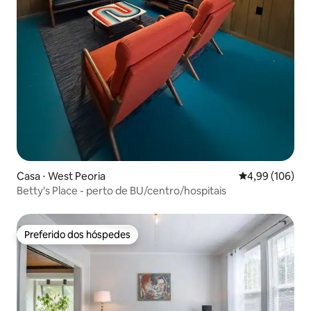
Casa ⋅ West Peoria
4,99 de uma av
4,99 (106)
Betty's Place - perto de BU/centro/hospitais
Preferido dos hóspedes
Preferido dos hóspedes