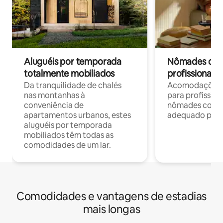
Aluguéis por temporada
Nômades digit
totalmente mobiliados
profissionais 
Da tranquilidade de chalés
Acomodações c
nas montanhas à
para profission
conveniência de
nômades com W
apartamentos urbanos, estes
adequado para 
aluguéis por temporada
mobiliados têm todas as
comodidades de um lar.
Comodidades e vantagens de estadias
mais longas