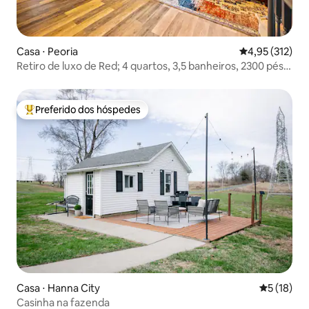
Casa ⋅ Peoria
4,95 de uma av
4,95 (312)
Retiro de luxo de Red; 4 quartos, 3,5 banheiros, 2300 pés
quadrados
Preferido dos hóspedes
Entre os melhores preferidos dos hóspedes
Casa ⋅ Hanna City
5 de uma a
5 (18)
Casinha na fazenda