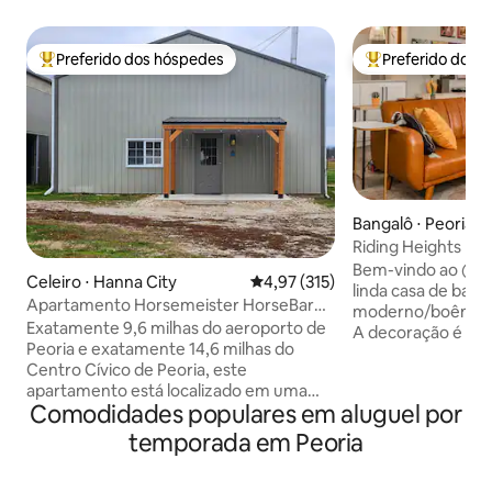
Preferido dos hóspedes
Preferido dos 
Entre os melhores preferidos dos hóspedes
Entre os melhore
Bangalô ⋅ Peoria
Riding Heights
Bem-vindo ao @Ri
Celeiro ⋅ Hanna City
4,97 de uma avaliação média de 
4,97 (315)
linda casa de banga
Apartamento Horsemeister HorseBarn
moderno/boêmio d
Foaling
Exatamente 9,6 milhas do aeroporto de
A decoração é colo
Peoria e exatamente 14,6 milhas do
funcional. É de 9
Centro Cívico de Peoria, este
um conceito abert
apartamento está localizado em uma
quarto grande com
Comodidades populares em aluguel por
área tranquila do país. Este é um
A casa está locali
apartamento no celeiro da baia
de distância da Rock
temporada em Peoria
Horsemeister. Entrada privativa, muito
mais longa da regiã
estacionamento, esta é uma fazenda de
a poucos minutos 