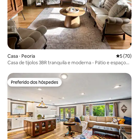
Casa ⋅ Peoria
5 de uma a
5 (70)
Casa de tijolos 3BR tranquila e moderna - Pátio e espaço
de trabalho!
Preferido dos hóspedes
Preferido dos hóspedes