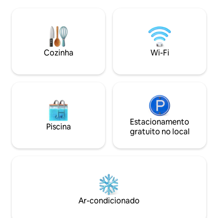
cavalos em pleno funcionamento com 2
bicicletas de rua 
garanhões, éguas e potros. Pode dormir
para sua conveniê
4 adultos confortavelmente, mas se
mensagem sobre t
você tem um grupo maior, você está
estimação e vamos
convidado a trazer colchões infláveis.
Este é apenas 4 milhas da vila de Hanna
Cozinha
Wi-Fi
City. Há um sofá secional que pode
acomodar 2 crianças.
Estacionamento
Piscina
gratuito no local
Ar-condicionado