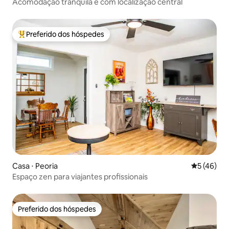
Acomodação tranquila e com localização central
Preferido dos hóspedes
Entre os melhores preferidos dos hóspedes
Casa ⋅ Peoria
5 de uma a
5 (46)
Espaço zen para viajantes profissionais
Preferido dos hóspedes
Preferido dos hóspedes