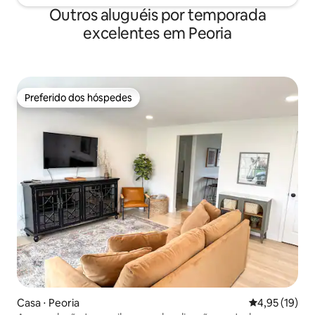
Outros aluguéis por temporada
excelentes em Peoria
Preferido dos hóspedes
Preferido dos hóspedes
Casa ⋅ Peoria
4,95 de uma a
4,95 (19)