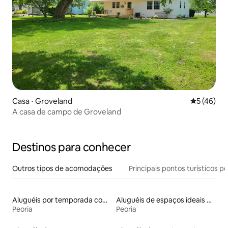
Casa ⋅ Groveland
5 de uma a
5 (46)
A casa de campo de Groveland
Destinos para conhecer
Outros tipos de acomodações
Principais pontos turísticos po
Aluguéis por temporada com acesso ao lago
Aluguéis de espaços ideais para famílias
Peoria
Peoria