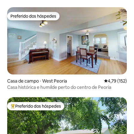
Preferido dos hóspedes
Preferido dos hóspedes
Casa de campo ⋅ West Peoria
4,79 de uma av
4,79 (152)
Casa histórica e humilde perto do centro de Peoria
Preferido dos hóspedes
Entre os melhores preferidos dos hóspedes