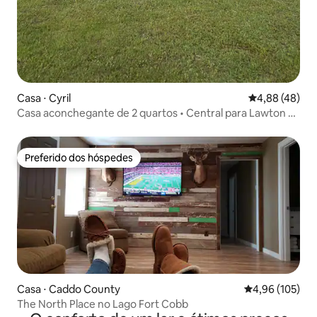
Casa ⋅ Cyril
4,88 de uma a
4,88 (48)
Casa aconchegante de 2 quartos • Central para Lawton &
Chickasha
Preferido dos hóspedes
Preferido dos hóspedes
Casa ⋅ Caddo County
4,96 de uma av
4,96 (105)
The North Place no Lago Fort Cobb