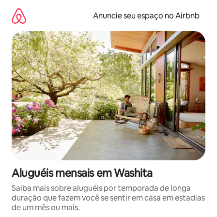
Pular
para
Anuncie seu espaço no Airbnb
o
conteúdo
Aluguéis mensais em Washita
Saiba mais sobre aluguéis por temporada de longa
duração que fazem você se sentir em casa em estadias
de um mês ou mais.