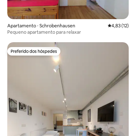
Apartamento ⋅ Schrobenhausen
4,83 de uma a
4,83 (12)
Pequeno apartamento para relaxar
Preferido dos hóspedes
Preferido dos hóspedes