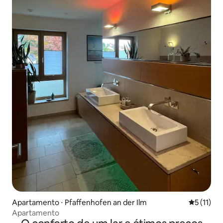
Apartamento ⋅ Pfaffenhofen an der Ilm
5 de uma a
5 (11)
Apartamento