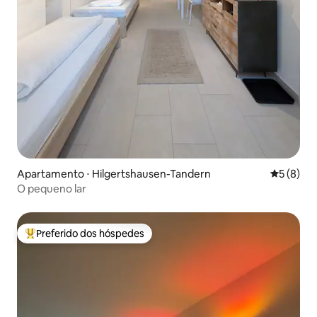
Apartamento ⋅ Hilgertshausen-Tandern
5 de uma 
5 (8)
O pequeno lar
Preferido dos hóspedes
Entre os melhores preferidos dos hóspedes