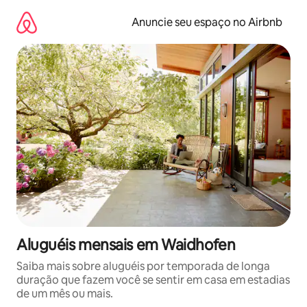
Pular
para
Anuncie seu espaço no Airbnb
o
conteúdo
Aluguéis mensais em Waidhofen
Saiba mais sobre aluguéis por temporada de longa
duração que fazem você se sentir em casa em estadias
de um mês ou mais.