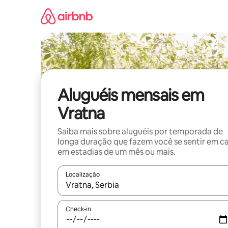
Pular
para
o
conteúdo
Aluguéis mensais em
Vratna
Saiba mais sobre aluguéis por temporada de
longa duração que fazem você se sentir em c
em estadias de um mês ou mais.
Localização
Quando os resultados estiverem disponíveis, expl
Check-in