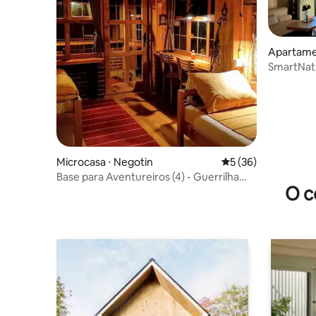
Apartamen
c
SmartNat
estação-
Microcasa ⋅ Negotin
5 de uma avaliação 
5 (36)
Base para Aventureiros (4) - Guerrilha
O c
Urbana