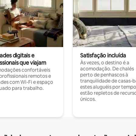
des digitais e
Satisfação incluída
ssionais que viajam
Às vezes, o destino é a
acomodação. De chalés
odações confortáveis
perto de penhascos à
profissionais remotos e
tranquilidade de casas-b
des com Wi-Fi e espaço
estes aluguéis por temp
ado para trabalho.
estão repletos de recurs
únicos.