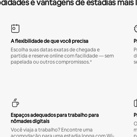
idades e vantagens de estadias mais 
A flexibilidade de que você precisa
P
Escolha suas datas exatas de chegada e
P
partida e reserve online com facilidade — sem
d
papelada ou outros compromissos.*
s
Espaços adequados para trabalho para
P
nômades digitais
O
Você viaja a trabalho? Encontre uma
m
acomodação para uma estadia longa com Wi-
p