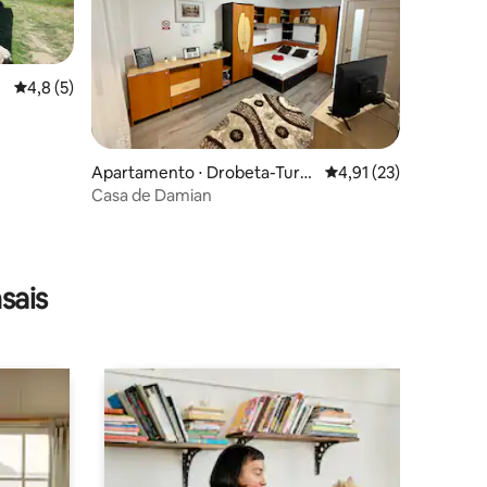
ções
4,8 de uma avaliação média de 5, 5 avaliações
4,8 (5)
Apartamento ⋅ Drobeta-Turn
4,91 de uma avaliação
4,91 (23)
u Severin
Casa de Damian
sais