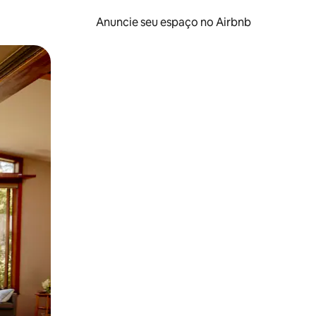
Anuncie seu espaço no Airbnb
 deslizando o dedo na tela.