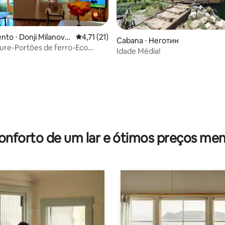
to ⋅ Donji Milanova
4,71 de uma avaliação média de 5, 21 avalia
4,71 (21)
Cabana ⋅ Неготин
ure-Portões de ferro-Eco
Idade Média!
Estrelas-Vagalumes
média de 5, 36 avaliações
onforto de um lar e ótimos preços men