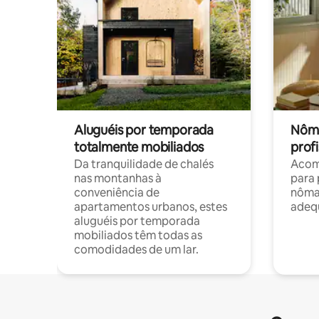
Aluguéis por temporada
Nôma
totalmente mobiliados
profi
Da tranquilidade de chalés
Acom
nas montanhas à
para 
conveniência de
nôma
apartamentos urbanos, estes
adequ
aluguéis por temporada
mobiliados têm todas as
comodidades de um lar.