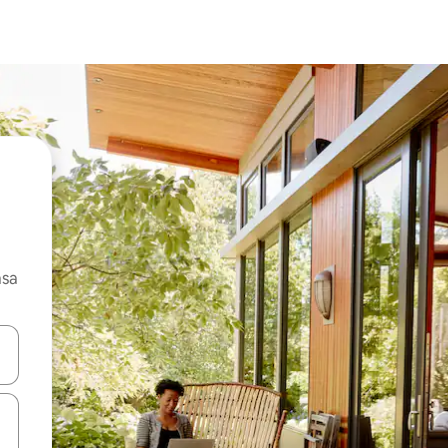
asa
ore-os usando as seta para cima e para baixo do teclado ou tocando e