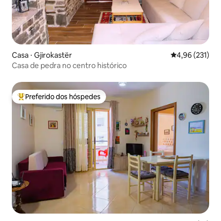
Casa ⋅ Gjirokastër
4,96 de uma av
4,96 (231)
Casa de pedra no centro histórico
Preferido dos hóspedes
Entre os melhores preferidos dos hóspedes