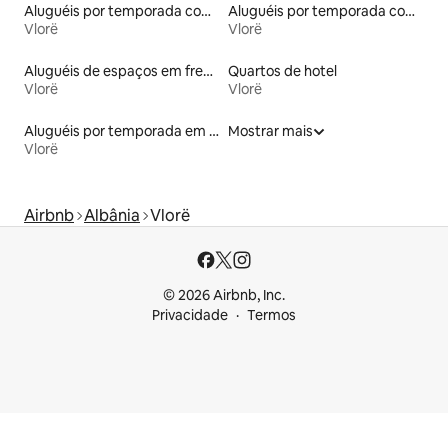
Aluguéis por temporada com banheira de hidromassagem
Aluguéis por temporada com suítes privativas
Vlorë
Vlorë
Aluguéis de espaços em frente à praia
Quartos de hotel
Vlorë
Vlorë
Aluguéis por temporada em hotéis-fazenda
Mostrar mais
Vlorë
Airbnb
Albânia
Vlorë
© 2026 Airbnb, Inc.
Privacidade
Termos