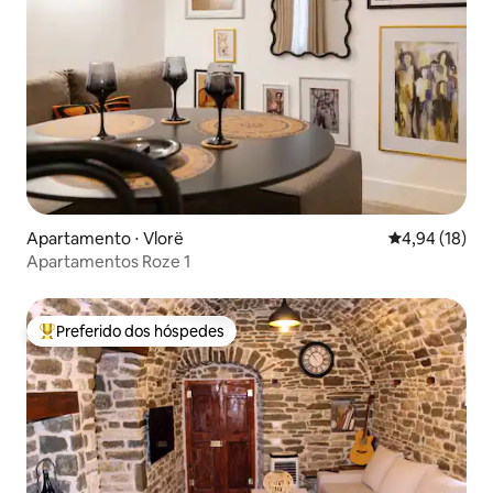
Apartamento ⋅ Vlorë
4,94 de uma a
4,94 (18)
Apartamentos Roze 1
Preferido dos hóspedes
Entre os melhores preferidos dos hóspedes