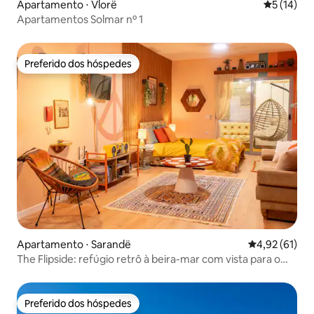
Apartamento ⋅ Vlorë
5 de uma a
5 (14)
Apartamentos Solmar nº 1
Preferido dos hóspedes
Preferido dos hóspedes
Apartamento ⋅ Sarandë
4,92 de uma a
4,92 (61)
The Flipside: refúgio retrô à beira-mar com vista para o
mar
Preferido dos hóspedes
Preferido dos hóspedes