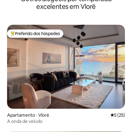
excelentes em Vlorë
Preferido dos hóspedes
Entre os melhores preferidos dos hóspedes
Apartamento ⋅ Vlorë
5 de uma a
5 (25)
A onda de veludo