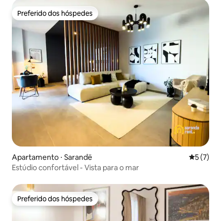
Preferido dos hóspedes
Preferido dos hóspedes
Apartamento ⋅ Sarandë
5 de uma 
5 (7)
Estúdio confortável - Vista para o mar
Preferido dos hóspedes
Preferido dos hóspedes