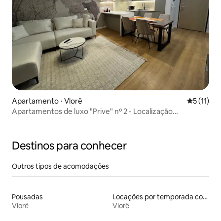
Apartamento ⋅ Vlorë
5 de uma a
5 (11)
Apartamentos de luxo "Prive" nº 2 - Localização
privilegiada na cidade
Destinos para conhecer
Outros tipos de acomodações
Pousadas
Locações por temporada com piscina
Vlorë
Vlorë