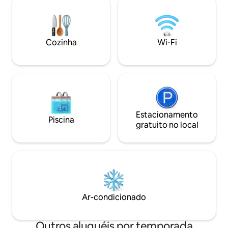
Fi rápido de 200 Mbit, Smart TV, ar
locais, restaurante
condicionado em todos os quartos e
tênis ou um passei
estacionamento gratuito na garagem.
ensolarado ao lon
Ótima localização, a poucos minutos a
costa). Do nosso apartamento é uma
Cozinha
Wi-Fi
pé do oceano, de clubes de praia e
curta viagem para
restaurantes. A 20 minutos a pé do
Dhërmi, Livadh et
calçadão.
Estacionamento
Piscina
gratuito no local
Ar-condicionado
Outros aluguéis por temporada