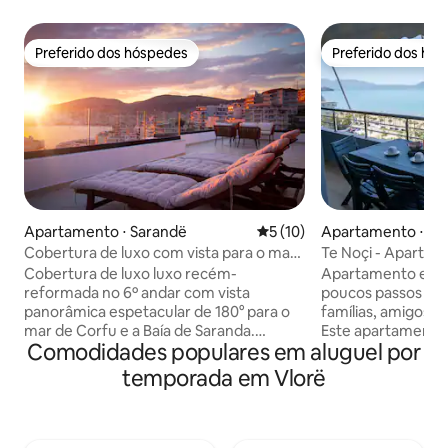
Preferido dos hóspedes
Preferido dos hó
Preferido dos hóspedes
Preferido dos hó
Apartamento ⋅ Sarandë
5 de uma avaliação média de
5 (10)
Apartamento ⋅ Vl
Cobertura de luxo com vista para o mar •
Te Noçi - Apartam
Terraço enorme • Garagem
Cobertura de luxo luxo recém-
Apartamento enca
reformada no 6º andar com vista
poucos passos da p
panorâmica espetacular de 180° para o
famílias, amigos o
mar de Corfu e a Baía de Saranda.
Este apartamento 
Comodidades populares em aluguel por
Grande terraço para apreciar o pôr do
confortável de 2 q
sol com lounge ao ar livre,
dispõe de uma var
temporada em Vlorë
espreguiçadeiras, chuveiro ao ar livre,
vista deslumbrante
jardim de inverno e mesa de jantar.
mar. Desfrute de
Interior moderno e acolhedor em 140 m²
equipado, Wi-Fi d
com 3 quartos para até 8 hóspedes. Wi-
um roteador poder