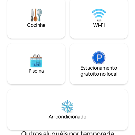
condicionamento f
locais, restaurantes, lojas, quadras de
espaldera, uma fa
tênis ou um passeio de bicicleta
de halteres e barr
ensolarado ao longo do Lungomare (a
intencionalmente 
costa). Do nosso apartamento é uma
tem um fogão de 
Cozinha
Wi-Fi
curta viagem para praias famosas como
Dhërmi, Livadh etc.
Estacionamento
Piscina
gratuito no local
Ar-condicionado
Outros aluguéis por temporada