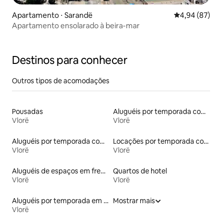
Apartamento ⋅ Sarandë
4,94 de uma a
4,94 (87)
Apartamento ensolarado à beira-mar
Destinos para conhecer
Outros tipos de acomodações
Pousadas
Aluguéis por temporada com suítes privativas
Vlorë
Vlorë
Aluguéis por temporada com banheira de hidromassagem
Locações por temporada com piscina
Vlorë
Vlorë
Aluguéis de espaços em frente à praia
Quartos de hotel
Vlorë
Vlorë
Aluguéis por temporada em hotéis-fazenda
Mostrar mais
Vlorë