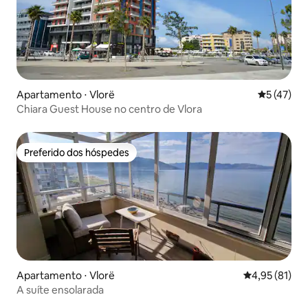
Apartamento ⋅ Vlorë
5 de uma a
5 (47)
Chiara Guest House no centro de Vlora
Preferido dos hóspedes
Preferido dos hóspedes
Apartamento ⋅ Vlorë
4,95 de uma a
4,95 (81)
A suíte ensolarada