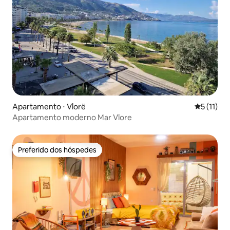
Apartamento ⋅ Vlorë
5 de uma a
5 (11)
Apartamento moderno Mar Vlore
Preferido dos hóspedes
Preferido dos hóspedes