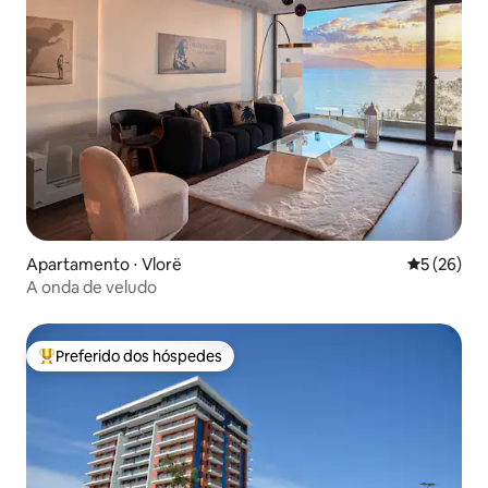
Apartamento ⋅ Vlorë
5 de uma a
5 (26)
A onda de veludo
Preferido dos hóspedes
Entre os melhores preferidos dos hóspedes