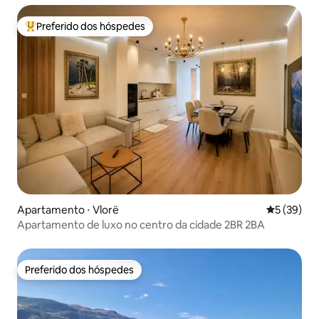
Preferido dos hóspedes
Entre os melhores preferidos dos hóspedes
Apartamento ⋅ Vlorë
5 de uma a
5 (39)
Apartamento de luxo no centro da cidade 2BR 2BA
Preferido dos hóspedes
Preferido dos hóspedes