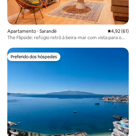
Apartamento ⋅ Sarandë
4,92 de uma a
4,92 (61)
The Flipside: refúgio retrô à beira-mar com vista para o
mar
Preferido dos hóspedes
Preferido dos hóspedes