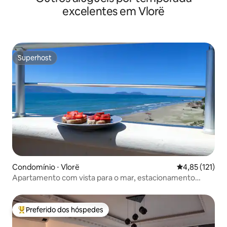
excelentes em Vlorë
Superhost
Superhost
Condomínio ⋅ Vlorë
4,85 de uma av
4,85 (121)
Apartamento com vista para o mar, estacionamento
gratuito e bicicletas
Preferido dos hóspedes
Entre os melhores preferidos dos hóspedes