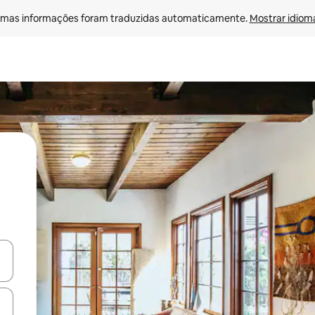
mas informações foram traduzidas automaticamente. 
Mostrar idioma
ore-os usando as seta para cima e para baixo do teclado ou tocando e