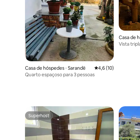
Casa de h
Vista trip
Casa de hóspedes ⋅ Sarandë
4,6 de uma avaliação 
4,6 (10)
Quarto espaçoso para 3 pessoas
Superhost
Superhost