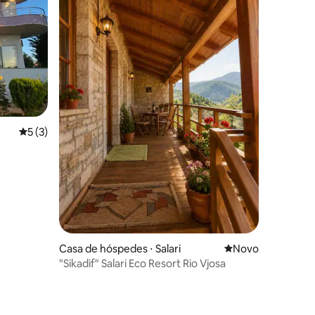
ções
5 de uma avaliação média de 5, 3 avaliações
5 (3)
Casa de hóspedes ⋅ Salari
Novo lugar para fi
Novo
"Sikadif" Salari Eco Resort Rio Vjosa