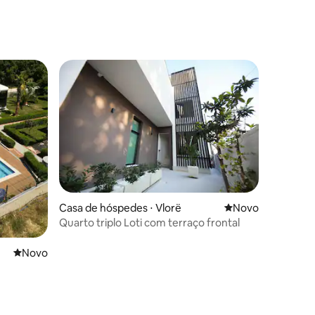
Casa de hóspedes ⋅ Vlorë
Novo lugar para fi
Novo
Quarto triplo Loti com terraço frontal
Novo lugar para ficar
Novo