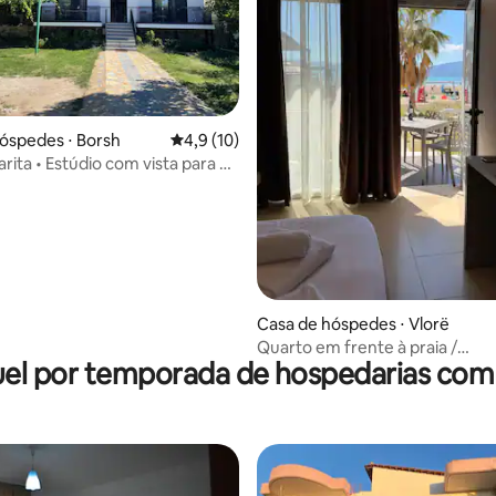
média de 5, 21 avaliações
óspedes ⋅ Borsh
4,9 de uma avaliação média de 5, 10 avalia
4,9 (10)
arita • Estúdio com vista para o
randa
Casa de hóspedes ⋅ Vlorë
Quarto em frente à praia /
el por temporada de hospedarias com
Estacionamento gratuito