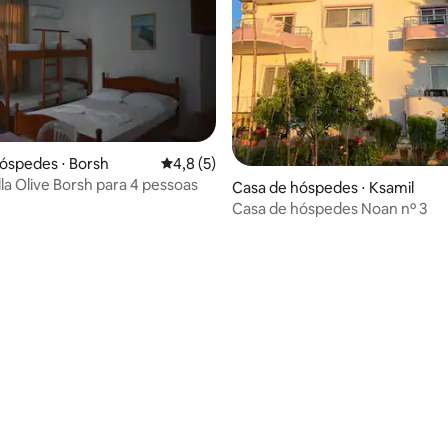
óspedes ⋅ Borsh
4,8 de uma avaliação média de 5, 5 avalia
4,8 (5)
lla Olive Borsh para 4 pessoas
Casa de hóspedes ⋅ Ksamil
Casa de hóspedes Noan nº 3