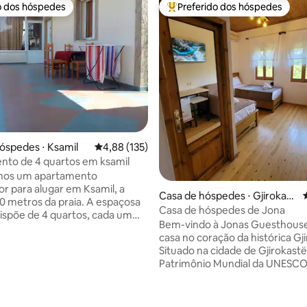
o dos hóspedes
Preferido dos hóspedes
o dos hóspedes
Entre os melhores preferidos d
óspedes ⋅ Ksamil
4,88 de uma avaliação média de 5, 135 avalia
4,88 (135)
nto de 4 quartos em ksamil
os um apartamento
r para alugar em Ksamil, a
Casa de hóspedes ⋅ Gjirokast
0 metros da praia. A espaçosa
ër
Casa de hóspedes de Jona
ispõe de 4 quartos, cada um
Bem-vindo à Jonas Guesthouse
cama de casal, uma cama de
casa no coração da histórica Gj
ar condicionado, uma geladeira,
Situado na cidade de Gjirokastë
i-Fi e acesso a uma grande
média de 5, 23 avaliações
Patrimônio Mundial da UNESCO
Com 4 banheiros e 3 cozinhas
Guesthouse oferece uma expe
e equipadas. A área externa
albanesa acolhedora e autênti
 jardim generoso, perfeito para
das cidades mais bonitas e hist
e estacionamento seguro no