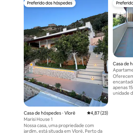
Preferido dos hóspedes
Preferid
Preferido dos hóspedes
Preferid
Casa de h
Apartame
Oferecem
encantado
apenas 15
unidade d
com uma 
solteiro, 
uma TV, W
Casa de hóspedes ⋅ Vlorë
4,87 de uma avaliação 
4,87 (23)
varanda. 
Marisi House 1
totalment
Nossa casa, uma propriedade com
inclui um
jardim, está situada em Vlorë, Perto da
relaxar, 