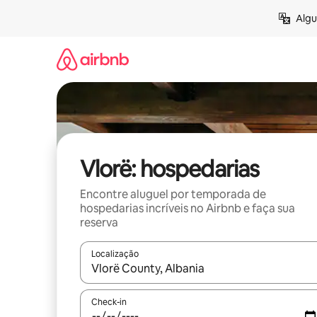
Pular
Algu
para
o
conteúdo
Vlorë: hospedarias
Encontre aluguel por temporada de
hospedarias incríveis no Airbnb e faça sua
reserva
Localização
Quando os resultados estiverem disponíveis, expl
Check-in