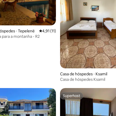
óspedes ⋅ Tepelenë
4,91 de uma avaliação média de 5, 11 avalia
4,91 (11)
la para a montanha - R2
média de 5, 10 avaliações
Casa de hóspedes ⋅ Ksamil
Casa de hóspedes Ksamil
Superhost
Superhost