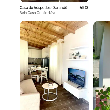
Casa de hóspedes ⋅ Sarandë
5 de uma avaliação
5 (3)
Bela Casa Confortável