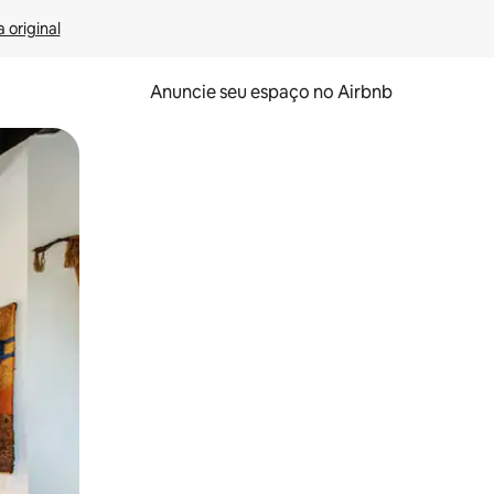
 original
Anuncie seu espaço no Airbnb
 deslizando o dedo na tela.