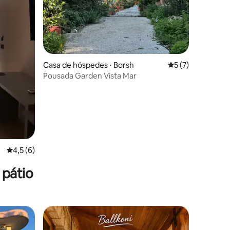
ções
Casa de hóspedes ⋅ Borsh
5 de uma avaliaçã
5 (7)
Pousada Garden Vista Mar
4,5 de uma avaliação média de 5, 6 avaliações
4,5 (6)
 pátio