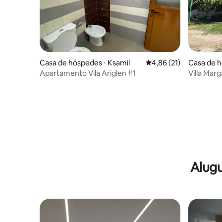
Casa de hóspedes ⋅ Ksamil
4,86 de uma avaliação 
4,86 (21)
Casa de h
Apartamento Vila Ariglen #1
Villa Marg
mar e va
Alugu