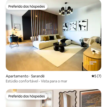
Preferido dos hóspedes
Preferido dos hóspedes
Apartamento ⋅ Sarandë
5 de uma 
5 (7)
Estúdio confortável - Vista para o mar
Preferido dos hóspedes
Preferido dos hóspedes