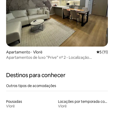
Apartamento ⋅ Vlorë
5 de uma a
5 (11)
Apartamentos de luxo "Prive" nº 2 - Localização
privilegiada na cidade
Destinos para conhecer
Outros tipos de acomodações
Pousadas
Locações por temporada com piscina
Vlorë
Vlorë