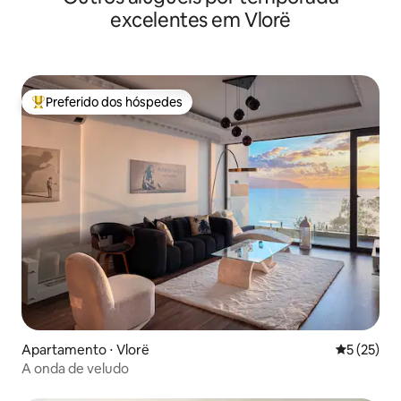
excelentes em Vlorë
Preferido dos hóspedes
Entre os melhores preferidos dos hóspedes
Apartamento ⋅ Vlorë
5 de uma a
5 (25)
A onda de veludo