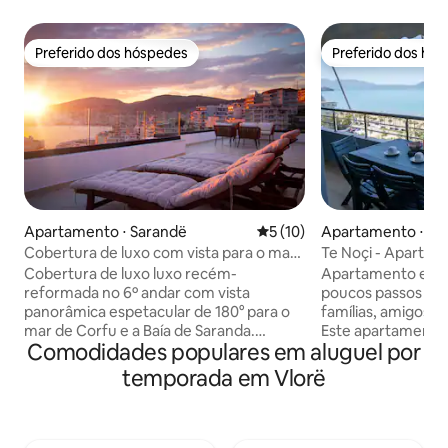
Preferido dos hóspedes
Preferido dos hó
Preferido dos hóspedes
Preferido dos hó
Apartamento ⋅ Sarandë
5 de uma avaliação média de
5 (10)
Apartamento ⋅ Vl
Cobertura de luxo com vista para o mar •
Te Noçi - Apartam
Terraço enorme • Garagem
Cobertura de luxo luxo recém-
Apartamento enca
reformada no 6º andar com vista
poucos passos da p
panorâmica espetacular de 180° para o
famílias, amigos o
mar de Corfu e a Baía de Saranda.
Este apartamento 
Comodidades populares em aluguel por
Grande terraço para apreciar o pôr do
confortável de 2 q
sol com lounge ao ar livre,
dispõe de uma var
temporada em Vlorë
espreguiçadeiras, chuveiro ao ar livre,
vista deslumbrante
jardim de inverno e mesa de jantar.
mar. Desfrute de
Interior moderno e acolhedor em 140 m²
equipado, Wi-Fi d
com 3 quartos para até 8 hóspedes. Wi-
um roteador poder