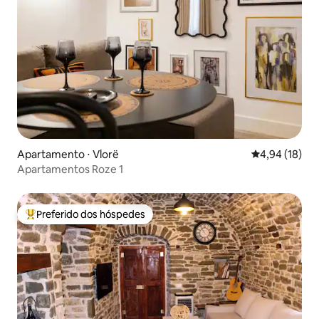
Apartamento ⋅ Vlorë
4,94 de uma a
4,94 (18)
Apartamentos Roze 1
Preferido dos hóspedes
Entre os melhores preferidos dos hóspedes