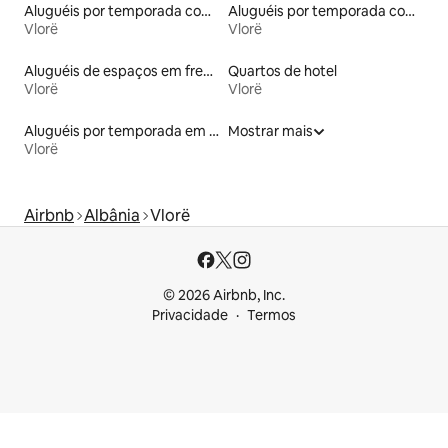
Aluguéis por temporada com banheira de hidromassagem
Aluguéis por temporada com suítes privativas
Vlorë
Vlorë
Aluguéis de espaços em frente à praia
Quartos de hotel
Vlorë
Vlorë
Aluguéis por temporada em hotéis-fazenda
Mostrar mais
Vlorë
Airbnb
Albânia
Vlorë
© 2026 Airbnb, Inc.
Privacidade
Termos