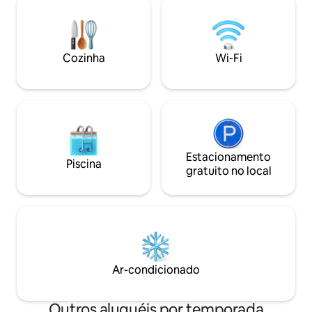
Fi rápido de 200 Mbit, Smart TV, ar
locais, restaurante
condicionado em todos os quartos e
tênis ou um passei
estacionamento gratuito na garagem.
ensolarado ao lon
Ótima localização, a poucos minutos a
costa). Do nosso apartamento é uma
Cozinha
Wi-Fi
pé do oceano, de clubes de praia e
curta viagem para
restaurantes. A 20 minutos a pé do
Dhërmi, Livadh et
calçadão.
Estacionamento
Piscina
gratuito no local
Ar-condicionado
Outros aluguéis por temporada