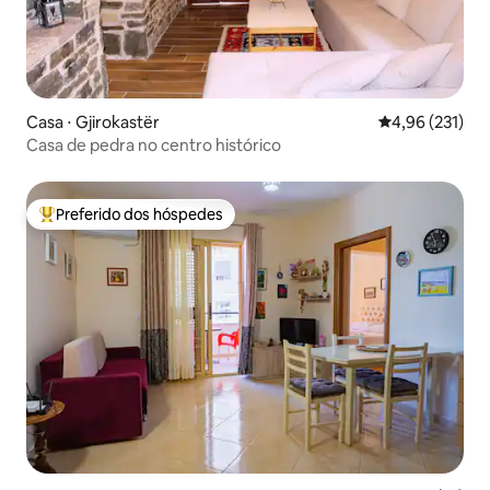
Casa ⋅ Gjirokastër
4,96 de uma av
4,96 (231)
Casa de pedra no centro histórico
Preferido dos hóspedes
Entre os melhores preferidos dos hóspedes