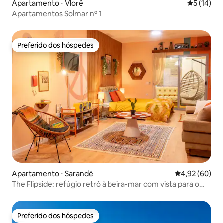
Apartamento ⋅ Vlorë
5 de uma a
5 (14)
Apartamentos Solmar nº 1
Preferido dos hóspedes
Preferido dos hóspedes
Apartamento ⋅ Sarandë
4,92 de uma a
4,92 (60)
The Flipside: refúgio retrô à beira-mar com vista para o
mar
Preferido dos hóspedes
Preferido dos hóspedes