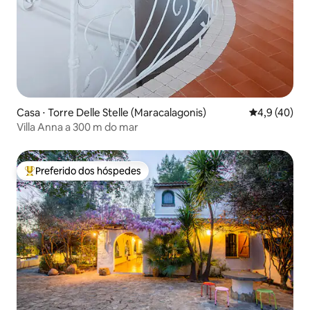
Casa ⋅ Torre Delle Stelle (Maracalagonis)
4,9 de uma a
4,9 (40)
Villa Anna a 300 m do mar
Preferido dos hóspedes
Entre os melhores preferidos dos hóspedes