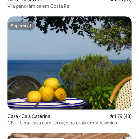
Vila panorâmica em Costa Rei
Superhost
Superhost
Casa ⋅ Cala Caterina
4,79 de uma a
4,79 (43)
CB — Uma casa com terraço na praia em Villasimius