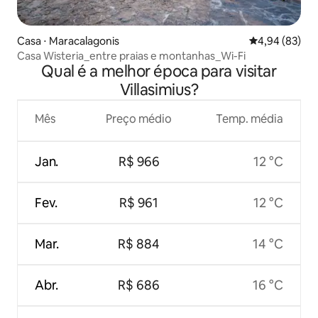
Casa ⋅ Maracalagonis
4,94 de uma a
4,94 (83)
Casa Wisteria_entre praias e montanhas_Wi-Fi
Qual é a melhor época para visitar
Villasimius?
Mês
Preço médio
Temp. média
Jan.
R$ 966
12 °C
Fev.
R$ 961
12 °C
Mar.
R$ 884
14 °C
Abr.
R$ 686
16 °C