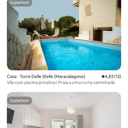
Superhost
Superhost
Casa ⋅ Torre Delle Stelle (Maracalagonis)
4,83 de uma a
4,83 (12)
Vila com piscina privativa | Praia a uma curta caminhada
Superhost
Superhost