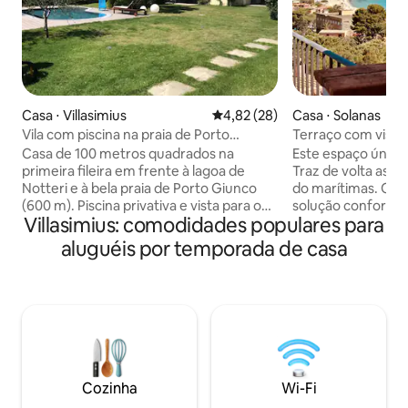
Casa ⋅ Villasimius
4,82 de uma avaliação média de
4,82 (28)
Casa ⋅ Solanas
Vila com piscina na praia de Porto
Terraço com vista
Giunco.
Casa de 100 metros quadrados na
Este espaço único 
primeira fileira em frente à lagoa de
Traz de volta as c
Notteri e à bela praia de Porto Giunco
do marítimas. O r
(600 m). Piscina privativa e vista para o
solução confortáv
Villasimius: comodidades populares para
mar. Sala de estar com cozinha
uma vista maravil
equipada, um quarto de casal, um
dois quartos conf
aluguéis por temporada de casa
segundo quarto com três camas e
um bom chuveiro, 
outros dois quartos com acesso
com sala de jantar 
separado (e banheiro privativo). Ar
pode observar a be
condicionado em todos os quartos, TV,
Equipado com todo
Wi-Fi, lava-louças, máquina de lavar
oferece Wi-Fi, ar
roupa, móveis de jardim. Jardim e
de indução, TV, te
estacionamento em frente à casa.
chuveiro ao ar liv
Reserva de no mínimo 5 dias (mínimo de
vista você vai ter!!
Cozinha
Wi-Fi
uma semana em julho/agosto).