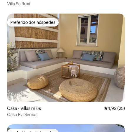
Villa Sa Ruxi
Preferido dos hóspedes
Preferido dos hóspedes
Casa ⋅ Villasimius
4,92 de uma a
4,92 (25)
Casa Fla Simius