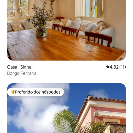
Casa ⋅ Sinnai
4,82 de uma a
4,82 (11)
Borgo Ferraria
Preferido dos hóspedes
Entre os melhores preferidos dos hóspedes