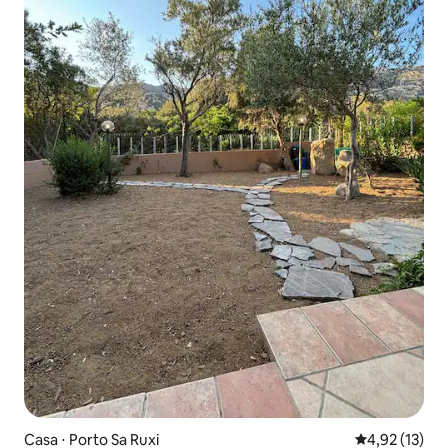
Casa ⋅ Porto Sa Ruxi
4,92 de uma a
4,92 (13)