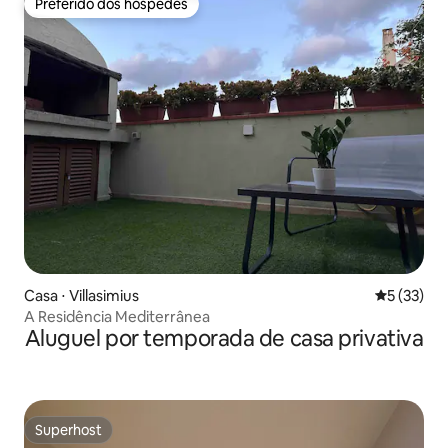
Preferido dos hóspedes
Preferido dos hóspedes
Casa ⋅ Villasimius
5 de uma a
5 (33)
A Residência Mediterrânea
Aluguel por temporada de casa privativa
Superhost
Superhost