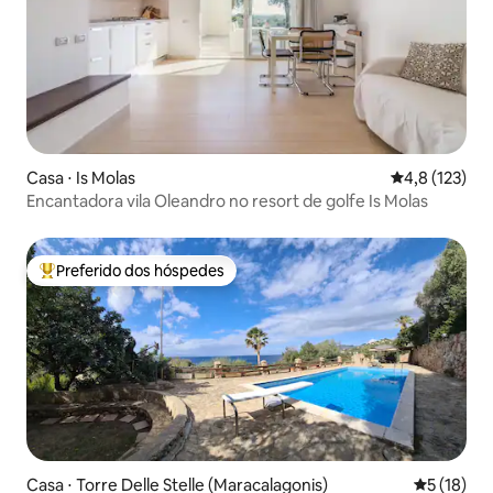
Casa ⋅ Is Molas
4,8 de uma av
4,8 (123)
Encantadora vila Oleandro no resort de golfe Is Molas
Preferido dos hóspedes
Entre os melhores preferidos dos hóspedes
Casa ⋅ Torre Delle Stelle (Maracalagonis)
5 de uma a
5 (18)