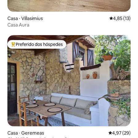
Casa ⋅ Villasimius
4,85 de uma a
4,85 (13)
Casa Aura
Preferido dos hóspedes
Entre os melhores preferidos dos hóspedes
Casa ⋅ Geremeas
4,97 de uma a
4,97 (29)