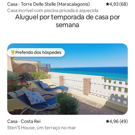
Casa ⋅ Torre Delle Stelle (Maracalagonis)
4,93 de uma a
4,93 (68)
Casa incrível com piscina privada e aquecida
Aluguel por temporada de casa por
semana
Preferido dos hóspedes
Entre os melhores preferidos dos hóspedes
Casa ⋅ Costa Rei
4,96 de uma a
4,96 (49)
Sten'S House, um terraço no mar