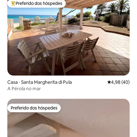
Preferido dos hóspedes
Entre os melhores preferidos dos hóspedes
Casa ⋅ Santa Margherita di Pula
4,98 de uma a
4,98 (40)
A Pérola no mar
Preferido dos hóspedes
Preferido dos hóspedes