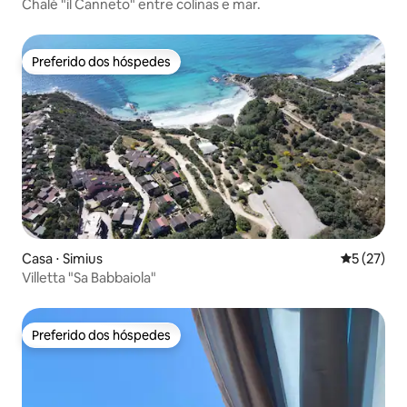
Chalé "il Canneto" entre colinas e mar.
Preferido dos hóspedes
Preferido dos hóspedes
Casa ⋅ Simius
5 de uma a
5 (27)
Villetta "Sa Babbaiola"
Preferido dos hóspedes
Preferido dos hóspedes