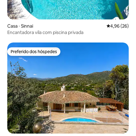
Casa ⋅ Sinnai
4,96 de uma a
4,96 (26)
Encantadora vila com piscina privada
Preferido dos hóspedes
Preferido dos hóspedes