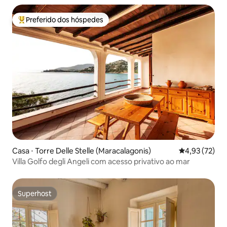
Preferido dos hóspedes
Entre os melhores preferidos dos hóspedes
Casa ⋅ Torre Delle Stelle (Maracalagonis)
4,93 de uma a
4,93 (72)
Villa Golfo degli Angeli com acesso privativo ao mar
Superhost
Superhost