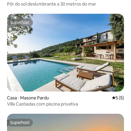
Pôr do sol deslumbrante a 30 metros do mar
Superhost
Superhost
Casa ⋅ Masone Pardu
5 de uma 
5 (5)
Villa Castiadas com piscina privativa
Superhost
Superhost