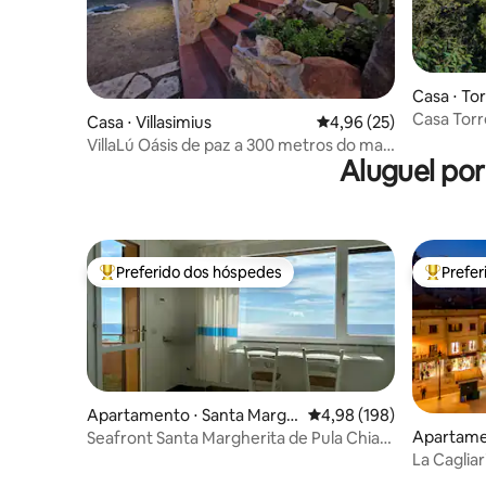
Casa ⋅ Tor
agonis)
Casa Torr
Casa ⋅ Villasimius
4,96 de uma avaliação 
4,96 (25)
VillaLú Oásis de paz a 300 metros do mar
Aluguel po
[Wi-Fi & AC]
Preferido dos hóspedes
Prefe
Entre os melhores preferidos dos hóspedes
Entre os
Apartamento ⋅ Santa Margh
4,98 de uma avaliação m
4,98 (198)
erita di Pula
Apartamen
Seafront Santa Margherita de Pula Chia
Sardenha
La Caglia
cidade