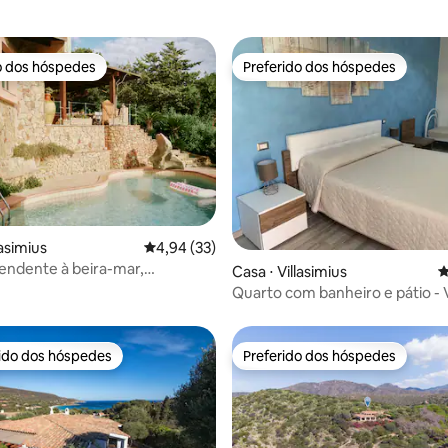
o dos hóspedes
Preferido dos hóspedes
o dos hóspedes
Preferido dos hóspedes
lasimius
4,94 de uma avaliação média de 5, 33 avalia
4,94 (33)
pendente à beira-mar,
média de 5, 13 avaliações
Casa ⋅ Villasimius
4
s
Quarto com banheiro e pátio - V
rido dos hóspedes
Preferido dos hóspedes
 melhores preferidos dos hóspedes
Preferido dos hóspedes