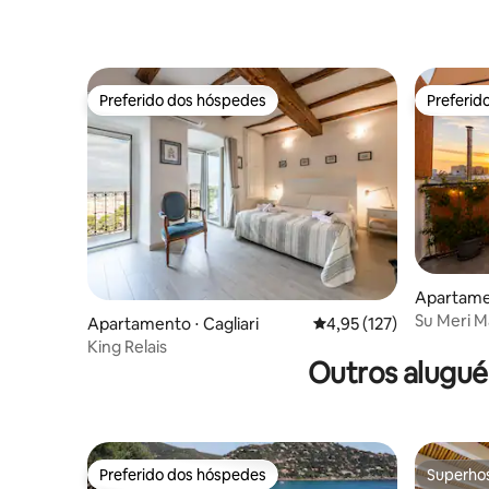
Preferido dos hóspedes
Preferid
Preferido dos hóspedes
Preferid
Apartamen
Su Meri M
Apartamento ⋅ Cagliari
4,95 de uma avaliação m
4,95 (127)
antiga Cag
King Relais
Outros alugué
Preferido dos hóspedes
Superho
Preferido dos hóspedes
Superho