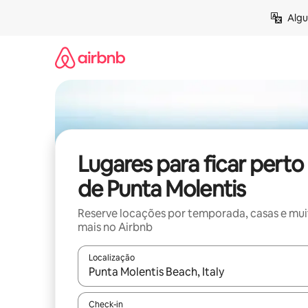
Pular
Algu
para
o
conteúdo
Lugares para ficar perto
de Punta Molentis
Reserve locações por temporada, casas e mu
mais no Airbnb
Localização
Quando os resultados estiverem disponíveis, expl
Check-in