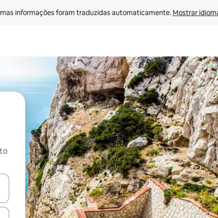
mas informações foram traduzidas automaticamente. 
Mostrar idioma
ito
ore-os usando as seta para cima e para baixo do teclado ou tocando e