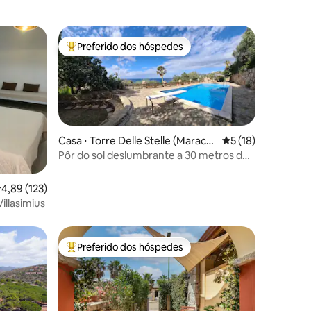
Preferido dos hóspedes
Entre os melhores preferidos dos hóspedes
Casa ⋅ Torre Delle Stelle (Maracal
5 de uma avaliação
5 (18)
agonis)
Pôr do sol deslumbrante a 30 metros do
mar
ções
,89 de uma avaliação média de 5, 123 avaliações
4,89 (123)
illasimius
Preferido dos hóspedes
Entre os melhores preferidos dos hóspedes