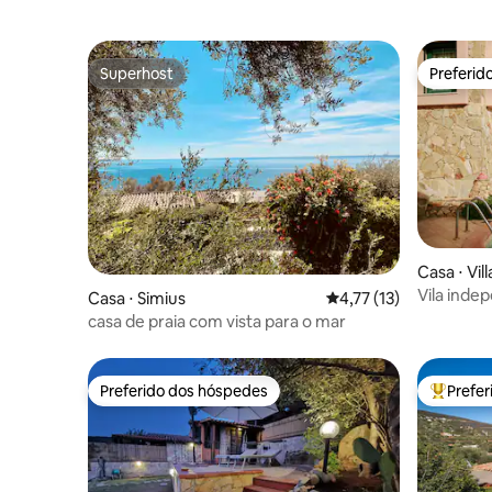
Superhost
Preferid
Superhost
Preferid
Casa ⋅ Vil
Vila inde
Casa ⋅ Simius
4,77 de uma avaliação 
4,77 (13)
Villasimiu
casa de praia com vista para o mar
Preferido dos hóspedes
Prefe
Preferido dos hóspedes
Entre os