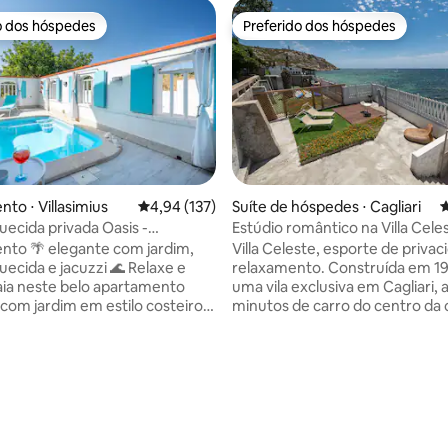
o dos hóspedes
Preferido dos hóspedes
o dos hóspedes
Preferido dos hóspedes
to ⋅ Villasimius
4,94 de uma avaliação média de 5, 137 avalia
4,94 (137)
Suíte de hóspedes ⋅ Cagliari
4
uecida privada Oasis -
Estúdio romântico na Villa Cele
édia de 5, 128 avaliações
nto com jardim
Sardenha
to 🌴 elegante com jardim,
Villa Celeste, esporte de privac
ida e jacuzzi 🌊 Relaxe e
relaxamento. Construída em 19
ia neste belo apartamento
uma vila exclusiva em Cagliari, 
om jardim em estilo costeiro,
minutos de carro do centro da 
ta caminhada do centro da
muito privativa, à beira-mar, c
a praia. Se você está
direto à praia de Cala Bernat, 
do uma viagem de verão ou um
pelas rochas. As colinas atrás
 inverno aconchegante, este
vistas deslumbrantes e monu
m tudo o que você precisa –
antigos, perfeitos para caminh
sua própria piscina aquecida
mountain bike. Perto da casa 3
uzzi! Desfrute de dias
excelentes restaurantes. Um c