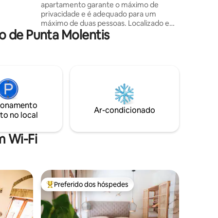
apartamento garante o máximo de
, pois a
privacidade e é adequado para um
a em
máximo de duas pessoas. Localizado em
nto é
o de Punta Molentis
uma ligeira colina, a poucos minutos do
mar, tem um quarto duplo, banheiro
grande, cozinha projetada, área de estar,
Wi-fi, ventilador e ar condicionado. Pisos
de parquet e móveis feitos à mão.
Rodeado por grandes janelas com vista
para o jardim, é ideal para quem ama o
sol, a natureza e o mar. Entrada privativa
ionamento
com estacionamento e área de jardim
Ar-condicionado
to no local
equipada.
 Wi-Fi
Preferido dos hóspedes
Entre os melhores preferidos dos hóspedes