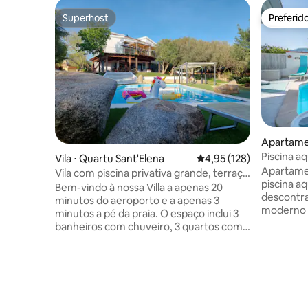
Superhost
Preferid
Superhost
Preferid
Apartamen
Piscina aq
Vila ⋅ Quartu Sant'Elena
4,95 de uma avaliação m
4,95 (128)
Apartame
Apartamen
Vila com piscina privativa grande, terraço
piscina aquec
com vista para o mar e churrasqueira
Bem-vindo à nossa Villa a apenas 20
descontra
minutos do aeroporto e a apenas 3
moderno c
minutos a pé da praia. O espaço inclui 3
a uma cur
banheiros com chuveiro, 3 quartos com
cidade e d
A/C e TV plana em todos os quartos.
planejan
Oferecemos uma cozinha totalmente
retiro de
equipada, uma espaçosa sala de estar e
espaço te
um terraço com vista para o mar, onde
incluindo 
você pode desfrutar de seu café da
privativa com jac
manhã e relaxar com um pôr do sol