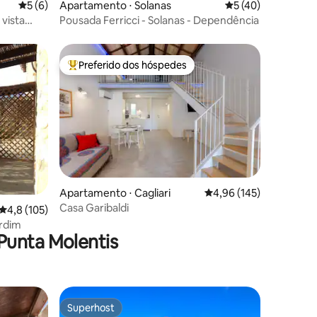
5 de uma avaliação média de 5, 6 avaliações
5 (6)
Apartamento ⋅ Solanas
5 de uma avaliação
5 (40)
 vista
Pousada Ferricci - Solanas - Dependência
Preferido dos hóspedes
Entre os melhores preferidos dos hóspedes
ções
Apartamento ⋅ Cagliari
4,96 de uma avaliação 
4,96 (145)
Casa Garibaldi
4,8 de uma avaliação média de 5, 105 avaliações
4,8 (105)
rdim
Punta Molentis
Superhost
Superhost