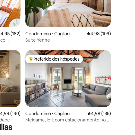
ções
,95 de uma avaliação média de 5, 182 avaliações
4,95 (182)
Condomínio ⋅ Cagliari
4,98 de uma avaliação 
4,98 (109)
ico
Suíte Yenne
Preferido dos hóspedes
os hóspedes
Entre os melhores preferidos dos hóspedes
ções
,99 de uma avaliação média de 5, 140 avaliações
4,99 (140)
Condomínio ⋅ Cagliari
4,98 de uma avaliação 
4,98 (135)
da cidade
Meigama, loft com estacionamento no
lias
centro histórico