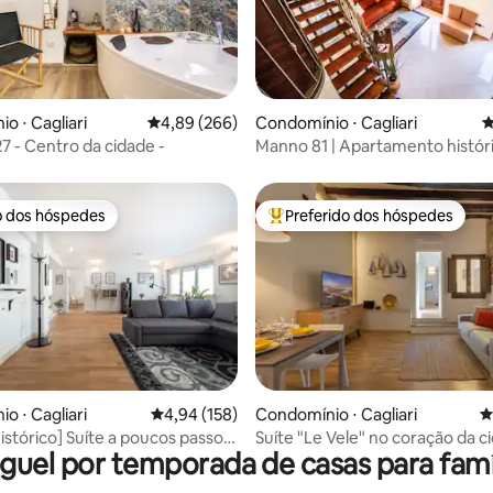
édia de 5, 165 avaliações
o ⋅ Cagliari
4,89 de uma avaliação média de 5, 266 avalia
4,89 (266)
Condomínio ⋅ Cagliari
4
27 - Centro da cidade -
Manno 81 | Apartamento histór
encantador
o dos hóspedes
Preferido dos hóspedes
o dos hóspedes
Entre os melhores preferidos d
édia de 5, 122 avaliações
o ⋅ Cagliari
4,94 de uma avaliação média de 5, 158 avalia
4,94 (158)
Condomínio ⋅ Cagliari
4
istórico] Suíte a poucos passos
Suíte "Le Vele" no coração 
guel por temporada de casas para famí