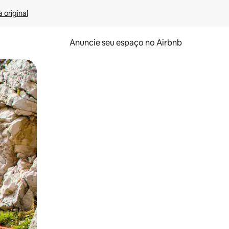
 original
Anuncie seu espaço no Airbnb
 deslizando o dedo na tela.