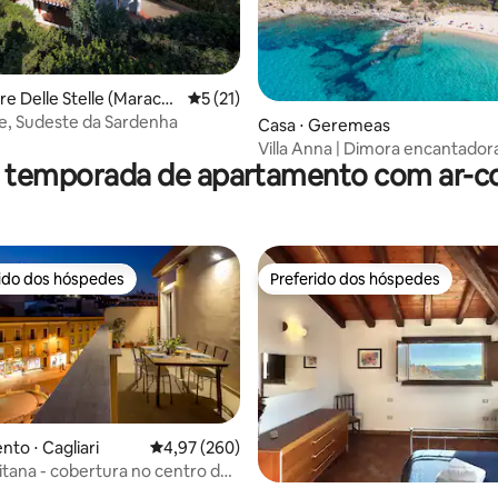
re Delle Stelle (Maracal
5 de uma avaliação média de 5, 21 avalia
5 (21)
e, Sudeste da Sardenha
média de 5, 25 avaliações
Casa ⋅ Geremeas
Villa Anna | Dimora encantador
r temporada de apartamento com ar-c
suspensa sobre o mar
rido dos hóspedes
Preferido dos hóspedes
 melhores preferidos dos hóspedes
Preferido dos hóspedes
édia de 5, 198 avaliações
to ⋅ Cagliari
4,97 de uma avaliação média de 5, 260 avalia
4,97 (260)
ritana - cobertura no centro da