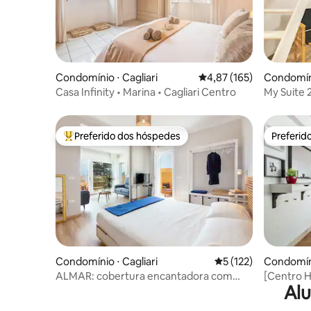
Condomínio ⋅ Cagliari
4,87 de uma avaliação m
4,87 (165)
Condomíni
Casa Infinity • Marina • Cagliari Centro
My Suite 
Preferido dos hóspedes
Preferid
Entre os melhores preferidos dos hóspedes
Preferid
Condomínio ⋅ Cagliari
5 de uma avaliação m
5 (122)
Condomíni
ALMAR: cobertura encantadora com
[Centro H
Alu
vista para o mar CAGLIARI
do Corso