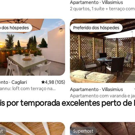
Apartamento ⋅ Villasimius
2 quartos, 1 suíte + terraço com
para o mar
o dos hóspedes
Preferido dos hóspedes
o dos hóspedes
Preferido dos hóspedes
to ⋅ Cagliari
4,98 de uma avaliação média de 5, 105 avalia
4,98 (105)
annu: loft com terraço na
édia de 5, 127 avaliações
Apartamento ⋅ Villasimius
liari
Apartamento com varanda e ja
is por temporada excelentes perto de 
st
Superhost
st
Superhost