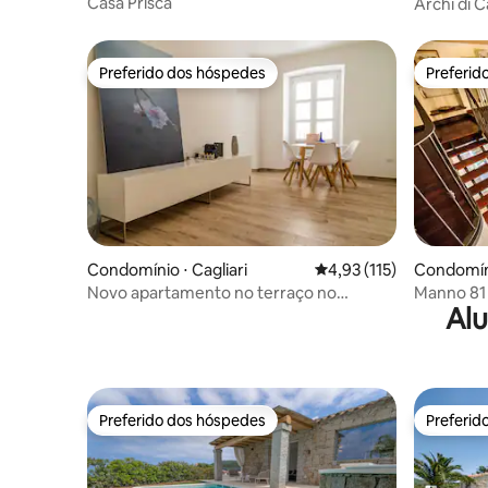
Casa Prisca
Archi di Ca
3 Br
Preferido dos hóspedes
Preferid
Preferido dos hóspedes
Preferid
Condomínio ⋅ Cagliari
4,93 de uma avaliação m
4,93 (115)
Condomíni
Novo apartamento no terraço no
Manno 81 
Alu
coração de Cagliari
encantad
Preferido dos hóspedes
Preferid
Preferido dos hóspedes
Preferid