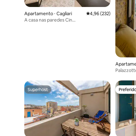
Apartamento ⋅ Cagliari
4,96 de uma avaliação m
4,96 (232)
A casa nas paredes Cin
IT092009C2000P1003
Apartamen
Palazzott
vista inig
Superhost
Preferid
Superhost
Preferid