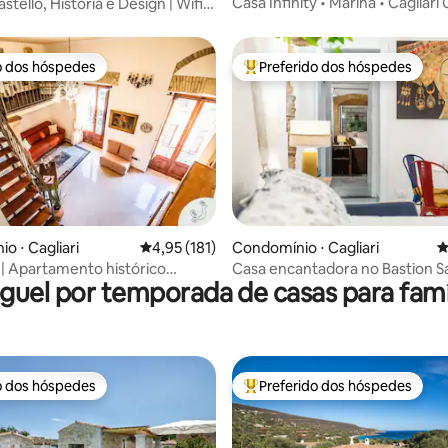
Casa Infinity • Marina • Cagliari
stello, História e Design | Wifi |
o dos hóspedes
Preferido dos hóspedes
o dos hóspedes
Entre os melhores preferidos d
édia de 5, 115 avaliações
o ⋅ Cagliari
4,95 de uma avaliação média de 5, 181 avalia
4,95 (181)
Condomínio ⋅ Cagliari
4
| Apartamento histórico
Casa encantadora no Bastion S
guel por temporada de casas para famí
or
o dos hóspedes
Preferido dos hóspedes
o dos hóspedes
Entre os melhores preferidos d