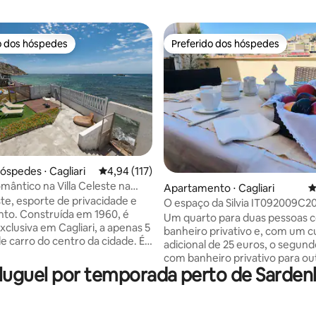
o dos hóspedes
Preferido dos hóspedes
o dos hóspedes
Preferido dos hóspedes
édia de 5, 109 avaliações
óspedes ⋅ Cagliari
4,94 de uma avaliação média de 5, 117 avalia
4,94 (117)
omântico na Villa Celeste na
Apartamento ⋅ Cagliari
4
ste, esporte de privacidade e
O espaço da Silvia IT092009C
to. Construída em 1960, é
Um quarto para duas pessoas 
xclusiva em Cagliari, a apenas 5
banheiro privativo e, com um c
e carro do centro da cidade. É
adicional de 25 euros, o segun
vativa, à beira-mar, com acesso
com banheiro privativo para ou
praia de Cala Bernat, passando
uguel por temporada perto de Sardenha
pessoas do mesmo grupo, torn
has. As colinas atrás mostram
acomodação ideal para 2+2 pe
eslumbrantes e monumentos
viajam juntas. A espaçosa sala d
perfeitos para caminhadas ou
o espaçoso terraço tornam a es