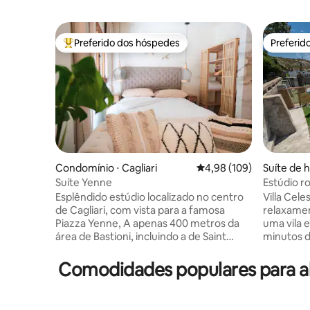
Preferido dos hóspedes
Preferid
Entre os melhores preferidos dos hóspedes
Preferid
Condomínio ⋅ Cagliari
4,98 de uma avaliação m
4,98 (109)
Suíte de h
Suíte Yenne
Estúdio r
Sardenha
Esplêndido estúdio localizado no centro
Villa Cele
de Cagliari, com vista para a famosa
relaxamen
Piazza Yenne, A apenas 400 metros da
uma vila e
área de Bastioni, incluindo a de Saint
minutos d
Remy e a apenas 600 metros do porto,
muito pri
no coração da vida noturna, repleta de
direto à 
Comodidades populares para al
bares, restaurantes e lojas para quem
pelas roc
gosta de fazer compras. O apartamento
vistas d
de 30 metros quadrados,
antigos, 