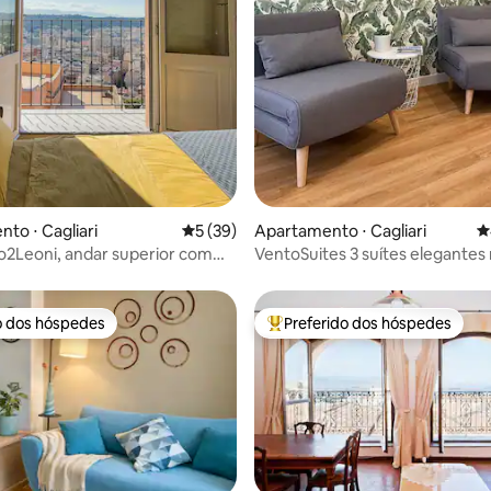
édia de 5, 232 avaliações
to ⋅ Cagliari
5 de uma avaliação média de 5, 39 avalia
5 (39)
Apartamento ⋅ Cagliari
4
o2Leoni, andar superior com
VentoSuites 3 suítes elegantes
ualável
de Cagliari
o dos hóspedes
Preferido dos hóspedes
o dos hóspedes
Entre os melhores preferidos d