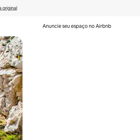
 original
Anuncie seu espaço no Airbnb
 deslizando o dedo na tela.