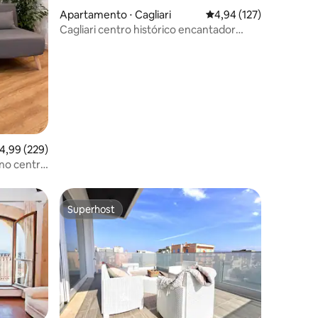
Apartamento ⋅ Cagliari
4,94 de uma avaliação 
4,94 (127)
Cagliari centro histórico encantador
White Suite
ções
,99 de uma avaliação média de 5, 229 avaliações
4,99 (229)
 no centro
Superhost
os hóspedes
Superhost