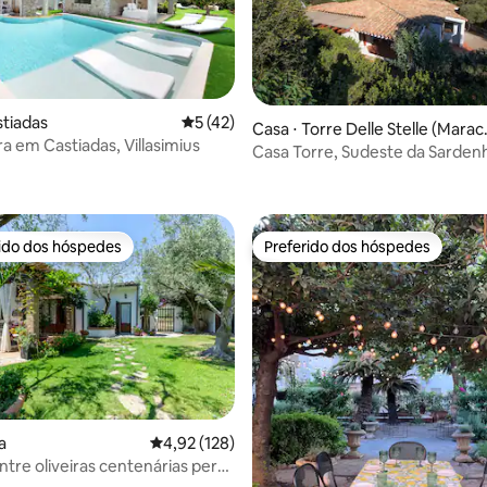
stiadas
5 de uma avaliação média de 5, 42 avalia
5 (42)
média de 5, 16 avaliações
Casa ⋅ Torre Delle Stelle (Marac
ra em Castiadas, Villasimius
agonis)
Casa Torre, Sudeste da Sarden
rido dos hóspedes
Preferido dos hóspedes
 melhores preferidos dos hóspedes
Preferido dos hóspedes
a
4,92 de uma avaliação média de 5, 128 avalia
4,92 (128)
ntre oliveiras centenárias perto
 média de 5, 8 avaliações