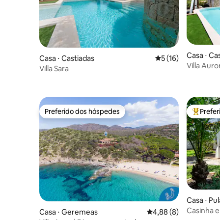
Casa ⋅ Ca
Casa ⋅ Castiadas
5 de uma avaliação 
5 (16)
Villa Auro
Villa Sara
Preferido dos hóspedes
Prefe
Preferido dos hóspedes
Entre os
Casa ⋅ Pul
Casinha e
Casa ⋅ Geremeas
4,88 de uma avaliação
4,88 (8)
do mar