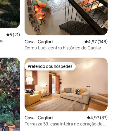
ções
al
5 de uma avaliação média de 5, 21 avaliações
5 (21)
ha
Casa ⋅ Cagliari
4,97 de uma avaliação 
4,97 (148)
Domu Luci, centro histórico de Cagliari
Preferido dos hóspedes
Preferido dos hóspedes
Casa ⋅ Cagliari
4,97 de uma avaliação
4,97 (37)
ções
Terrazza 59, casa inteira no coração de
Cagliari