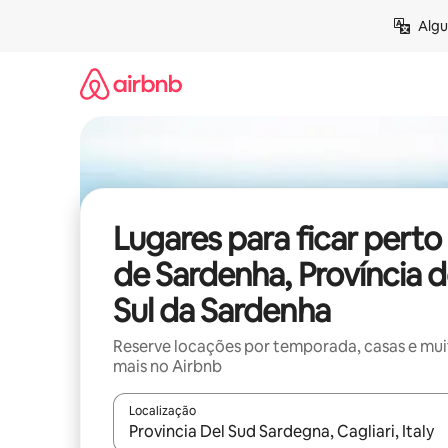
Pular
Algu
para
o
conteúdo
Lugares para ficar perto
de Sardenha, Província 
Sul da Sardenha
Reserve locações por temporada, casas e mu
mais no Airbnb
Localização
Quando os resultados estiverem disponíveis, expl