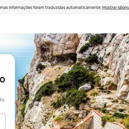
mas informações foram traduzidas automaticamente. 
Mostrar idioma
do
ito
ore-os usando as seta para cima e para baixo do teclado ou tocando e