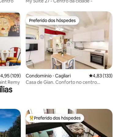
 Centro
My Suite 27 - Centro da cidade -
Preferido dos hóspedes
os hóspedes
Preferido dos hóspedes
ções
,95 de uma avaliação média de 5, 109 avaliações
4,95 (109)
Condomínio ⋅ Cagliari
4,83 de uma avaliação 
4,83 (133)
aint Remy
Casa de Gian. Conforto no centro
lias
histórico.
Preferido dos hóspedes
os hóspedes
Entre os melhores preferidos dos hóspedes