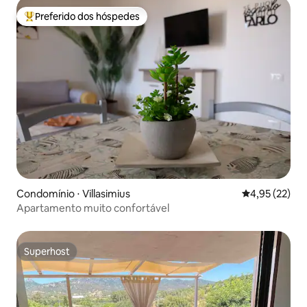
Preferido dos hóspedes
Entre os melhores preferidos dos hóspedes
Condomínio ⋅ Villasimius
4,95 de uma a
4,95 (22)
Apartamento muito confortável
Superhost
Superhost