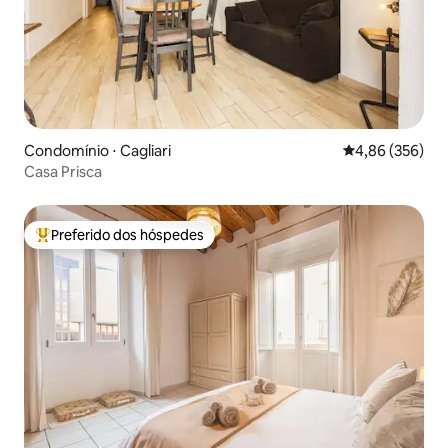
Condomínio ⋅ Cagliari
4,86 de uma ava
4,86 (356)
Casa Prisca
Preferido dos hóspedes
Entre os melhores preferidos dos hóspedes