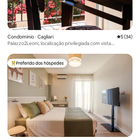
Condomínio ⋅ Cagliari
5 de uma a
5 (34)
Palazzo2Leoni, localização privilegiada com vista
incomparável
Preferido dos hóspedes
Entre os melhores preferidos dos hóspedes