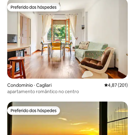
Preferido dos hóspedes
Preferido dos hóspedes
Condomínio ⋅ Cagliari
4,87 de uma av
4,87 (201)
apartamento romântico no centro
Preferido dos hóspedes
Preferido dos hóspedes