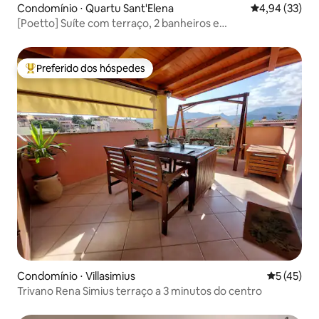
Condomínio ⋅ Quartu Sant'Elena
4,94 de uma a
4,94 (33)
[Poetto] Suíte com terraço, 2 banheiros e
estacionamento
Preferido dos hóspedes
Entre os melhores preferidos dos hóspedes
Condomínio ⋅ Villasimius
5 de uma a
5 (45)
Trivano Rena Simius terraço a 3 minutos do centro