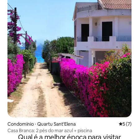
Condomínio ⋅ Quartu Sant'Elena
5 de uma 
5 (7)
Casa Branca: 2 pés do mar azul + piscina
Qual é a melhor época para visitar