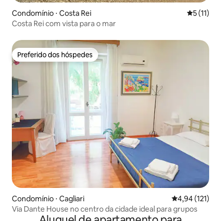
Condomínio ⋅ Costa Rei
5 de uma a
5 (11)
Costa Rei com vista para o mar
Preferido dos hóspedes
Preferido dos hóspedes
Condomínio ⋅ Cagliari
4,94 de uma av
4,94 (121)
Via Dante House no centro da cidade ideal para grupos
Aluguel de apartamento para