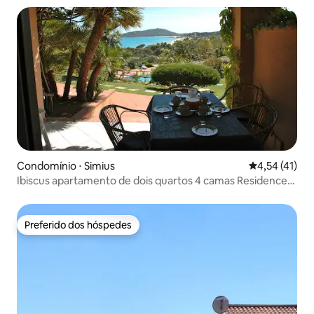
Condomínio ⋅ Simius
4,54 de uma a
4,54 (41)
Ibiscus apartamento de dois quartos 4 camas Residence
Fenicia
Preferido dos hóspedes
Preferido dos hóspedes