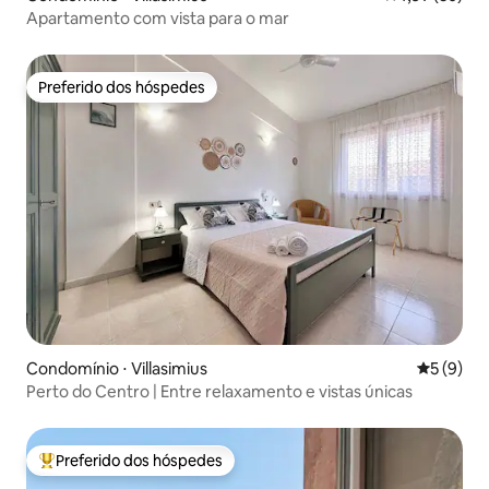
Apartamento com vista para o mar
Preferido dos hóspedes
Preferido dos hóspedes
Condomínio ⋅ Villasimius
5 de uma 
5 (9)
Perto do Centro | Entre relaxamento e vistas únicas
Preferido dos hóspedes
Entre os melhores preferidos dos hóspedes