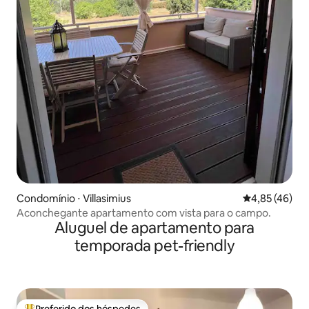
Condomínio ⋅ Villasimius
4,85 de uma a
4,85 (46)
Aconchegante apartamento com vista para o campo.
Aluguel de apartamento para
temporada pet-friendly
Preferido dos hóspedes