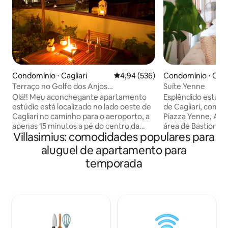
Condomínio ⋅ Cagliari
4,94 de uma avaliação média de 
4,94 (536)
Condomínio ⋅ Cagli
Terraço no Golfo dos Anjos
Suíte Yenne
IT092009C2000P1128
Olá!! Meu aconchegante apartamento
Esplêndido estúdio
estúdio está localizado no lado oeste de
de Cagliari, com v
Cagliari no caminho para o aeroporto, a
Piazza Yenne, A a
apenas 15 minutos a pé do centro da
área de Bastioni, i
Villasimius: comodidades populares para
cidade e da Piazza Jenne. No coração da
Remy e a apenas 6
cidade, você encontrará deliciosos
no coração da vida
aluguel de apartamento para
restaurantes e boutiques de compras e,
bares, restaurante
temporada
graças à linha de ônibus 5ZE nas
gosta de fazer c
proximidades, você pode desfrutar da
de 30 metros qua
praia de Poetto em 20 minutos! Tenho
completamente r
certeza de que o estúdio e o terraço
elegantemente de
tornarão sua estadia especial! Estarei
equipado com todo
disponível a qualquer momento através
condicionado, TV (
de telefone/mensagem de texto no
Amazon Movie & Mu