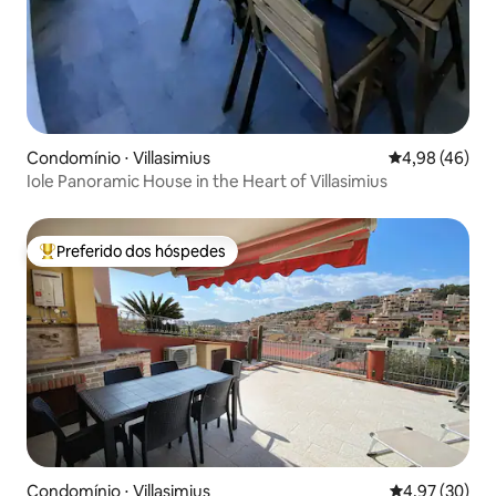
Condomínio ⋅ Villasimius
4,98 de uma a
4,98 (46)
Iole Panoramic House in the Heart of Villasimius
Preferido dos hóspedes
Entre os melhores preferidos dos hóspedes
Condomínio ⋅ Villasimius
4,97 de uma a
4,97 (30)