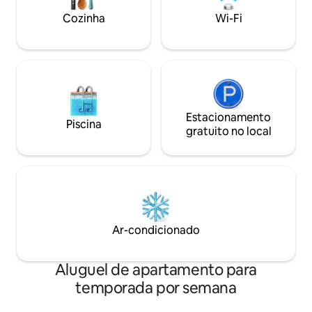
meu celular, caso você tenha alguma
de lavar e secar, 
Cozinha
Wi-Fi
dúvida. Aproveite sua estadia :)
indução.
Estacionamento
Piscina
gratuito no local
Ar-condicionado
Aluguel de apartamento para
temporada por semana