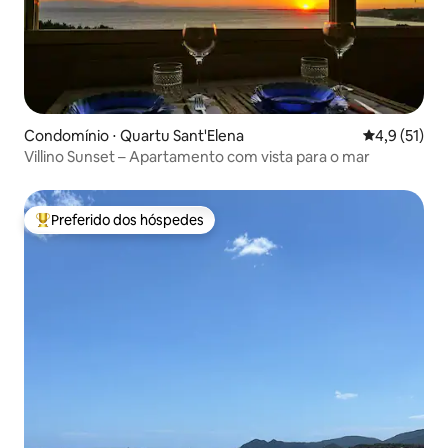
Condomínio ⋅ Quartu Sant'Elena
4,9 de uma a
4,9 (51)
Villino Sunset – Apartamento com vista para o mar
Preferido dos hóspedes
Entre os melhores preferidos dos hóspedes