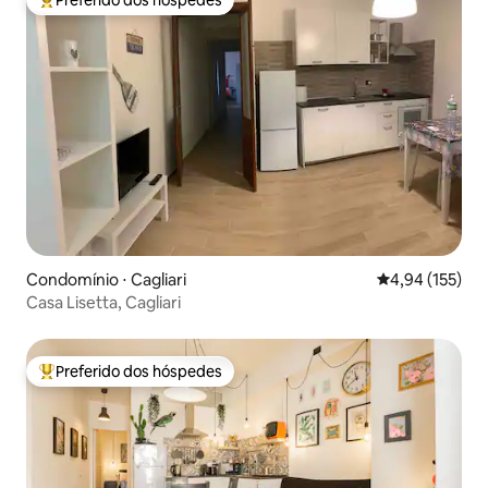
Entre os melhores preferidos dos hóspedes
Condomínio ⋅ Cagliari
4,94 de uma av
4,94 (155)
Casa Lisetta, Cagliari
Preferido dos hóspedes
Entre os melhores preferidos dos hóspedes