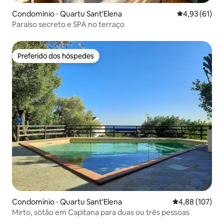
Condomínio ⋅ Quartu Sant'Elena
4,93 de uma a
4,93 (61)
Paraíso secreto e SPA no terraço
Preferido dos hóspedes
Preferido dos hóspedes
Condomínio ⋅ Quartu Sant'Elena
4,88 de uma av
4,88 (107)
Mirto, sótão em Capitana para duas ou três pessoas