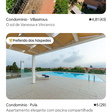
Condomínio ⋅ Villasimius
4,81 de uma a
4,81 (43)
O sol de Vanessa e Vincenzo
Preferido dos hóspedes
Entre os melhores preferidos dos hóspedes
Condomínio ⋅ Pula
5 de uma a
5 (29)
Apartamento elegante com piscina compartilhada