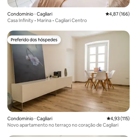
Condomínio ⋅ Cagliari
4,87 de uma av
4,87 (166)
Casa Infinity • Marina • Cagliari Centro
Preferido dos hóspedes
Preferido dos hóspedes
Condomínio ⋅ Cagliari
4,93 de uma av
4,93 (115)
Novo apartamento no terraço no coração de Cagliari