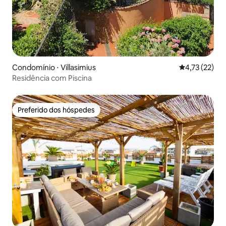
Condomínio ⋅ Villasimius
4,73 de uma a
4,73 (22)
Residência com Piscina
Preferido dos hóspedes
Preferido dos hóspedes