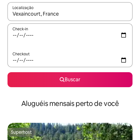
Localização
Quando os resultados estiverem disponíveis, explore-os usando
Check-in
Checkout
Buscar
Aluguéis mensais perto de você
Superhost
Superhost