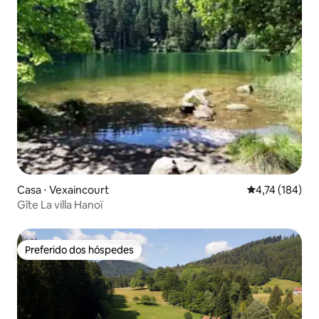
Casa ⋅ Vexaincourt
4,74 de uma av
4,74 (184)
Gîte La villa Hanoï
Preferido dos hóspedes
Preferido dos hóspedes