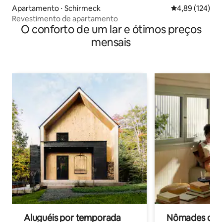
Apartamento ⋅ Schirmeck
4,89 de uma av
4,89 (124)
Revestimento de apartamento
O conforto de um lar e ótimos preços
mensais
Aluguéis por temporada
Nômades digit