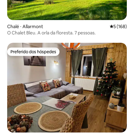
Chalé ⋅ Allarmont
5 de uma av
5 (168)
O Chalet Bleu. A orla da floresta. 7 pessoas.
Preferido dos hóspedes
Preferido dos hóspedes