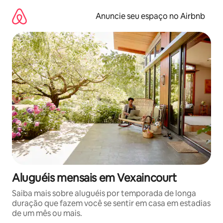
Pular
para
Anuncie seu espaço no Airbnb
o
conteúdo
Aluguéis mensais em Vexaincourt
Saiba mais sobre aluguéis por temporada de longa
duração que fazem você se sentir em casa em estadias
de um mês ou mais.