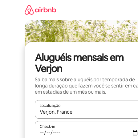
Pular
para
o
conteúdo
Aluguéis mensais em
Verjon
Saiba mais sobre aluguéis por temporada de
longa duração que fazem você se sentir em c
em estadias de um mês ou mais.
Localização
Quando os resultados estiverem disponíveis, expl
Check-in