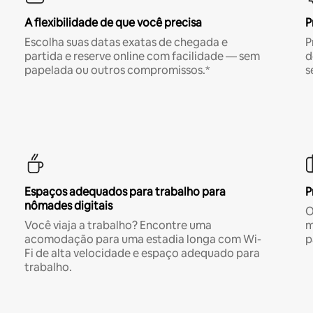
A flexibilidade de que você precisa
P
Escolha suas datas exatas de chegada e
P
partida e reserve online com facilidade — sem
d
papelada ou outros compromissos.*
s
Espaços adequados para trabalho para
P
nômades digitais
O
Você viaja a trabalho? Encontre uma
m
acomodação para uma estadia longa com Wi-
p
Fi de alta velocidade e espaço adequado para
trabalho.