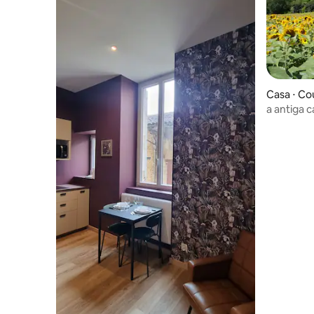
Casa ⋅ C
a antiga 
em famíli