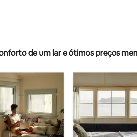
média de 5, 21 avaliações
onforto de um lar e ótimos preços men