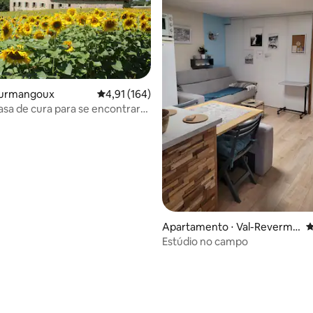
ourmangoux
4,91 de uma avaliação média de 5, 164 avalia
4,91 (164)
casa de cura para se encontrar
a
Apartamento ⋅ Val-Revermo
4
nt
Estúdio no campo