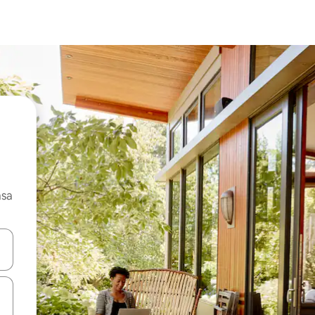
asa
ore-os usando as seta para cima e para baixo do teclado ou tocando e