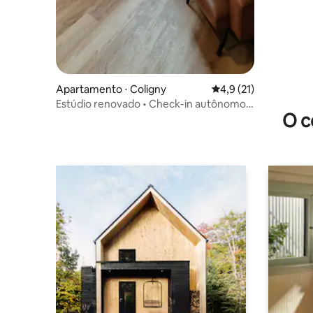
Apartamento ⋅ Coligny
4,9 de uma avaliação 
4,9 (21)
Estúdio renovado • Check-in autônomo •
O c
Wi-Fi