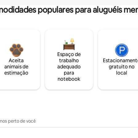
odidades populares para aluguéis men
Espaço de
Aceita
trabalho
Estacionament
animais de
adequado
gratuito no
estimação
para
local
notebook
inos perto de você