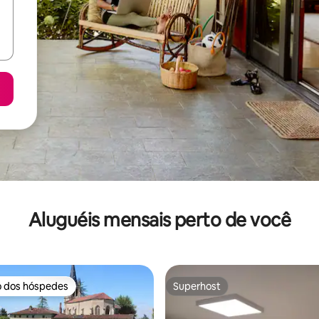
Aluguéis mensais perto de você
o dos hóspedes
Superhost
o dos hóspedes
Superhost