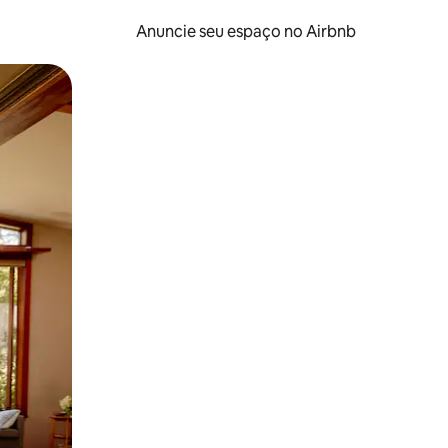
Anuncie seu espaço no Airbnb
 deslizando o dedo na tela.