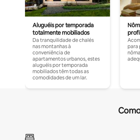
Aluguéis por temporada
Nôma
totalmente mobiliados
profi
Da tranquilidade de chalés
Acom
nas montanhas à
para 
conveniência de
nôma
apartamentos urbanos, estes
adequ
aluguéis por temporada
mobiliados têm todas as
comodidades de um lar.
Comod