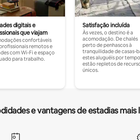
des digitais e
Satisfação incluída
ssionais que viajam
Às vezes, o destino é a
acomodação. De chalés
odações confortáveis
perto de penhascos à
profissionais remotos e
tranquilidade de casas-b
des com Wi-Fi e espaço
estes aluguéis por temp
ado para trabalho.
estão repletos de recurs
únicos.
idades e vantagens de estadias mais 