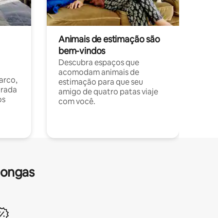
Animais de estimação são
bem-vindos
Descubra espaços que
acomodam animais de
arco,
estimação para que seu
orada
amigo de quatro patas viaje
os
com você.
longas