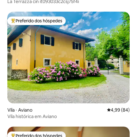
La Terrazza cin it093033c2csj75f4i
Preferido dos hóspedes
Entre os melhores preferidos dos hóspedes
Vila ⋅ Aviano
4,99 de uma av
4,99 (84)
Vila histórica em Aviano
Preferido dos hóspedes