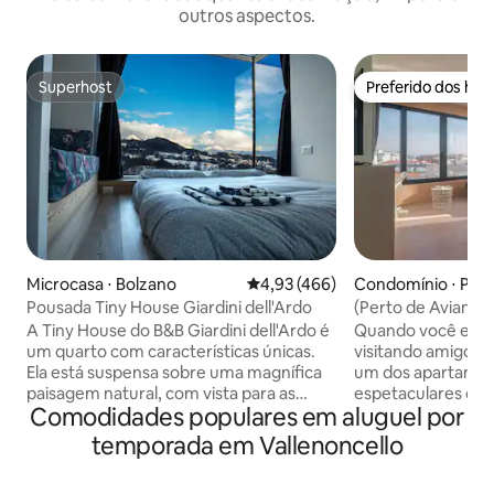
outros aspectos.
Superhost
Preferido dos hó
Superhost
Preferido dos hó
Microcasa ⋅ Bolzano
4,93 de uma avaliação média de 
4,93 (466)
Condomínio ⋅ Por
Pousada Tiny House Giardini dell'Ardo
(Perto de Aviano 
Super Central
A Tiny House do B&B Giardini dell'Ardo é
Quando você estiver
um quarto com características únicas.
visitando amigos 
Ela está suspensa sobre uma magnífica
um dos apartamen
paisagem natural, com vista para as
espetaculares da cidade! Ac
Comodidades populares em aluguel por
montanhas e para o profundo
Está localizado a 
desfiladeiro do riacho Ardo. A grande
Cidade Velha e da 
temporada em Vallenoncello
janela de vidro permite que você se
Rodoviária (você 
deite e aprecie a paisagem de tirar o
ao Grande Canal 