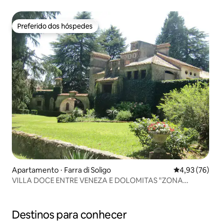
Preferido dos hóspedes
Preferido dos hóspedes
Apartamento ⋅ Farra di Soligo
4,93 de uma a
4,93 (76)
VILLA DOCE ENTRE VENEZA E DOLOMITAS "ZONA
PROSECCO"
Destinos para conhecer