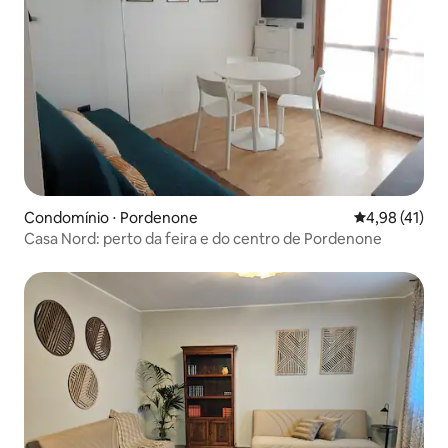
Condomínio ⋅ Pordenone
4,98 de uma a
4,98 (41)
Casa Nord: perto da feira e do centro de Pordenone