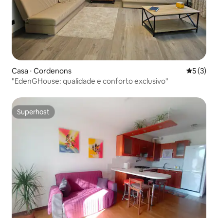
Casa ⋅ Cordenons
5 de uma 
5 (3)
"EdenGHouse: qualidade e conforto exclusivo"
Superhost
Superhost