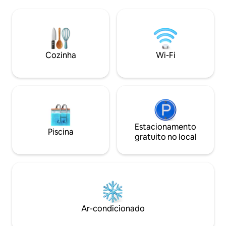
fôlego. A decoração foi projetada para
de uma hora!), e é
realizar todas as funções como em uma
Aviano ou à Rodovia. Literalmen
mini casa. O espaço está equipado com
andar de baixo há 
todos os confortos: chuveiro grande, wi-
vários Restaurantes 
fi e TV de tela plana. No telhado, você
último, mas não m
encontra um terraço panorâmico com
janelas ultra-larg
Cozinha
Wi-Fi
vista de 360° (compartilhado)
55", incluindo Netfl
Estacionamento
Piscina
gratuito no local
Ar-condicionado