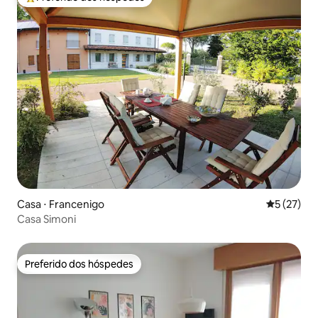
Entre os melhores preferidos dos hóspedes
Casa ⋅ Francenigo
5 de uma a
5 (27)
Casa Simoni
Preferido dos hóspedes
Preferido dos hóspedes