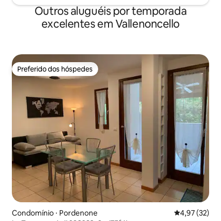
Outros aluguéis por temporada
excelentes em Vallenoncello
Preferido dos hóspedes
Preferido dos hóspedes
Condomínio ⋅ Pordenone
4,97 de uma a
4,97 (32)