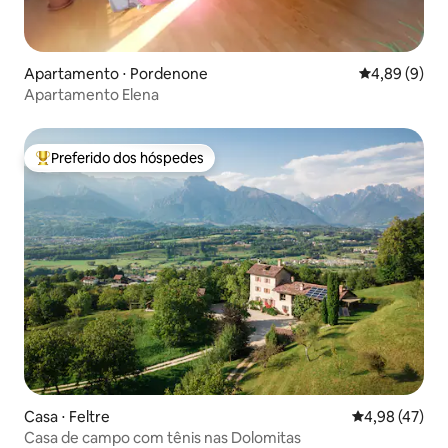
Apartamento ⋅ Pordenone
4,89 de uma 
4,89 (9)
Apartamento Elena
Preferido dos hóspedes
Entre os melhores preferidos dos hóspedes
Casa ⋅ Feltre
4,98 de uma a
4,98 (47)
Casa de campo com tênis nas Dolomitas