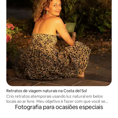
Retratos de viagem naturais na Costa del Sol
Crio retratos atemporais usando luz natural em belos
locais ao ar livre. Meu objetivo é fazer com que você se
Fotografia para ocasiões especiais
sinta confortável e capturar momentos autênticos que
você vai adorar nos próximos anos.