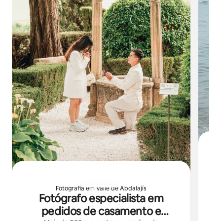
Fotografia em Valle de Abdalajís
Cr
Fotógrafo especialista em
f
pedidos de casamento e