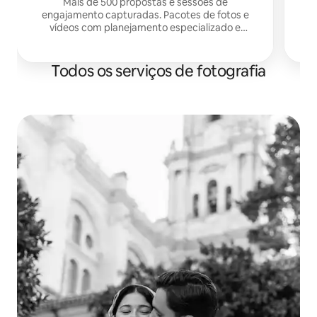
noivado
Mais de 500 propostas e sessões de
engajamento capturadas. Pacotes de fotos e
vídeos com planejamento especializado e
suporte local. Entrega em 24 horas. Pedidos de
casamento surpresa sem estresse. LGBTQ+ são
bem-vindos.
Todos os serviços de fotografia