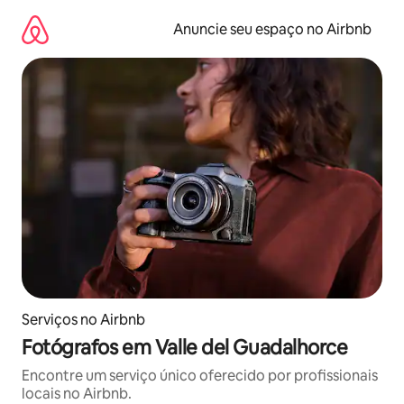
Pular
para
Anuncie seu espaço no Airbnb
o
conteúdo
Serviços no Airbnb
Fotógrafos em Valle del Guadalhorce
Encontre um serviço único oferecido por profissionais
locais no Airbnb.