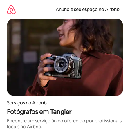
Pular
para
Anuncie seu espaço no Airbnb
o
conteúdo
Serviços no Airbnb
Fotógrafos em Tangier
Encontre um serviço único oferecido por profissionais
locais no Airbnb.