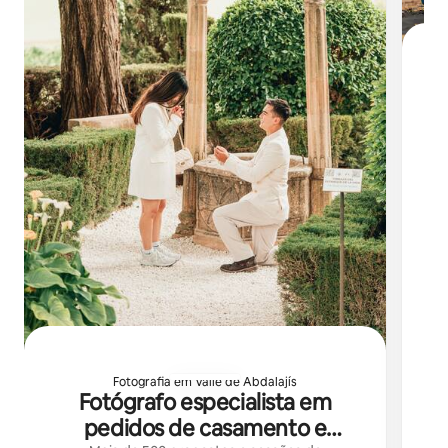
F
E
su
lu
Fotografia em Valle de Abdalajís
Fotógrafo especialista em
pedidos de casamento e