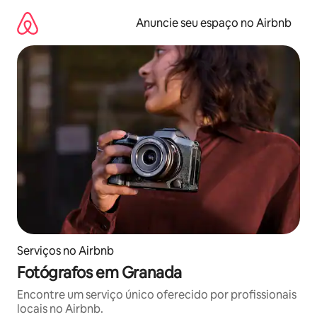
Pular
para
Anuncie seu espaço no Airbnb
o
conteúdo
Serviços no Airbnb
Fotógrafos em Granada
Encontre um serviço único oferecido por profissionais
locais no Airbnb.