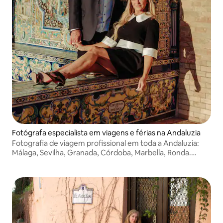
Fotógrafa especialista em viagens e férias na Andaluzia
Fotografia de viagem profissional em toda a Andaluzia:
Málaga, Sevilha, Granada, Córdoba, Marbella, Ronda.
Perfeito para casais, famílias, grupos e viajantes
individuais. Imagens que contam histórias. Entrega em 48
horas.