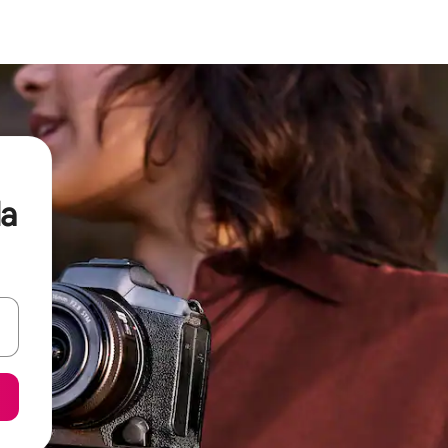
la
ore-os usando as seta para cima e para baixo do teclado ou tocando e