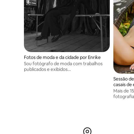
Fotos de moda e da cidade por Enrike
Sou fotógrafo de moda com trabalhos
publicados e exibidos
internacionalmente.
Sessão de
casais de 
Mais de 1
fotografi
300 casai
Meu traba
único, com
captura d
profundas