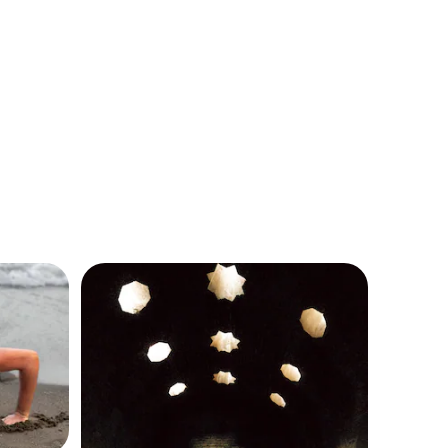
familiares, sorrisos de crianças.
s através
áveis.