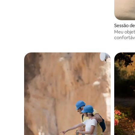
Sessão de
Meu objet
confortáv
de fotos.
descontra
simplesm
enquanto 