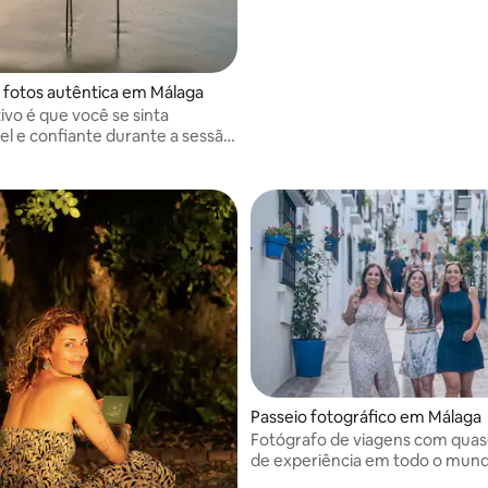
 fotos autêntica em Málaga
ivo é que você se sinta
el e confiante durante a sessão
 Eu crio uma atmosfera
ída e amigável onde você pode
ente aproveitar o momento
eu cuido do resto.
Passeio fotográfico em Málaga
Fotógrafo de viagens com quas
de experiência em todo o mund
capturando retratos, seguindo 