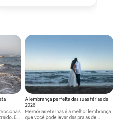
ata
A lembrança perfeita das suas férias de
2026
emocionais
Memórias eternas é a melhor lembrança
raído. Eu
que você pode levar das praias de
z e na
Benalmádena. Sem estresse, sem poses
porais que
estranhas. Uma experiência super
única.
relaxante e divertida enquanto você