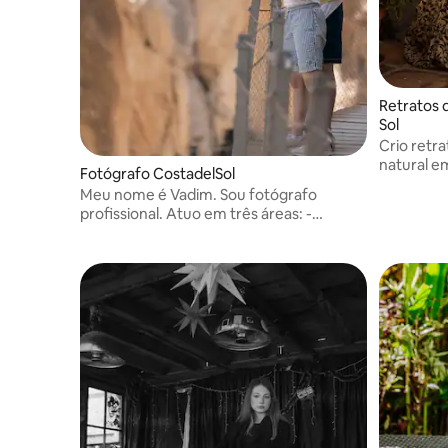
Retratos 
Sol
Crio retr
natural em
Fotógrafo CostadelSol
objetivo 
Meu nome é Vadim. Sou fotógrafo
confortáv
profissional. Atuo em três áreas: -
autêntico
Interiores - Fotografia de objetos -
próximos 
Retratos Simplesmente amo o que faço.