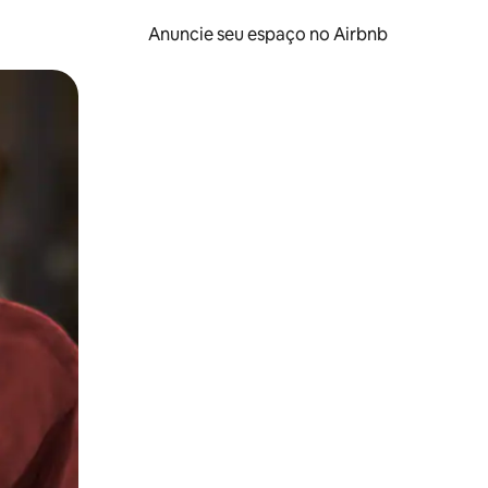
Anuncie seu espaço no Airbnb
 deslizando o dedo na tela.