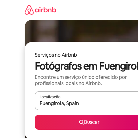
Pular
para
o
conteúdo
Serviços no Airbnb
Fotógrafos em Fuengiro
Encontre um serviço único oferecido por
profissionais locais no Airbnb.
Localização
Quando os resultados estiverem disponíveis, expl
Buscar