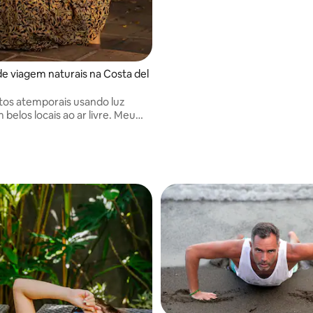
e contando suas histórias única
de imagens autênticas e memor
de viagem naturais na Costa del
atos atemporais usando luz
 belos locais ao ar livre. Meu
é fazer com que você se sinta
el e capturar momentos
s que você vai adorar nos
anos.