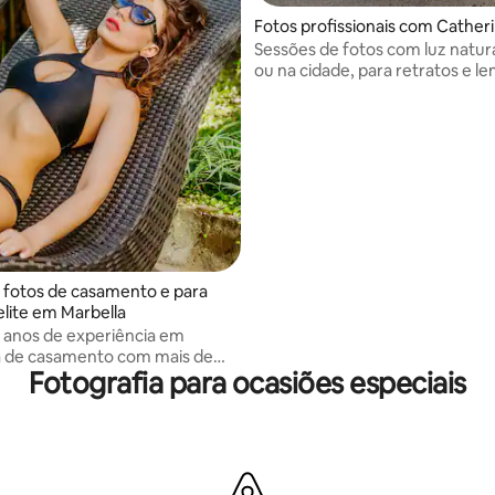
Fotos profissionais com Cather
Sessões de fotos com luz natura
ou na cidade, para retratos e l
autênticos, luminosos e naturai
 fotos de casamento e para
elite em Marbella
5 anos de experiência em
a de casamento com mais de
Fotografia para ocasiões especiais
s capturados em todo o mundo.
lho apresenta um estilo autoral
 foco na narrativa artística e na
e emoções genuínas e
.