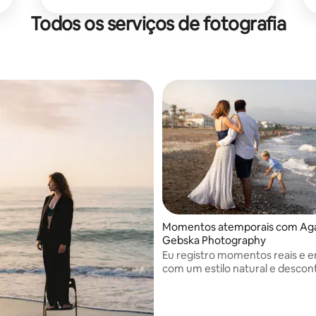
Todos os serviços de fotografia
Momentos atemporais com Ag
Gebska Photography
Eu registro momentos reais e 
com um estilo natural e descont
me concentro na conexão, na lu
narrativa para criar fotos atem
realmente reflitam sua história 