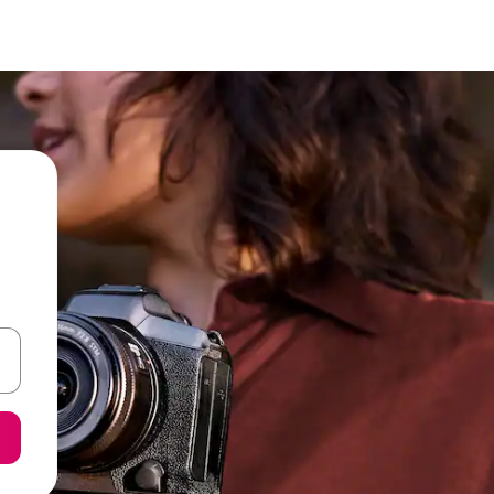
ore-os usando as seta para cima e para baixo do teclado ou tocando e