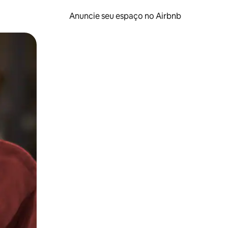
Anuncie seu espaço no Airbnb
 deslizando o dedo na tela.