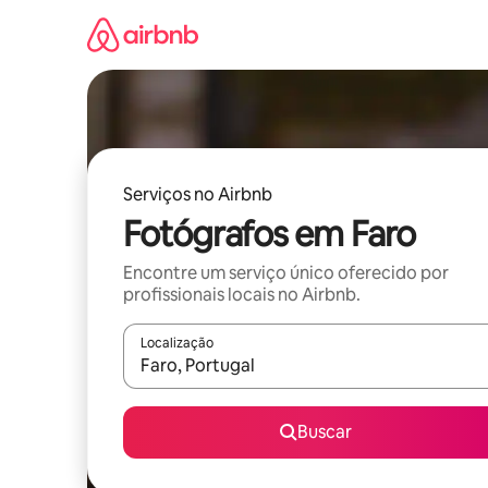
Pular
para
o
conteúdo
Serviços no Airbnb
Fotógrafos em Faro
Encontre um serviço único oferecido por
profissionais locais no Airbnb.
Localização
Quando os resultados estiverem disponíveis, expl
Buscar