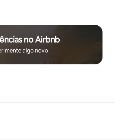
ências no Airbnb
rimente algo novo