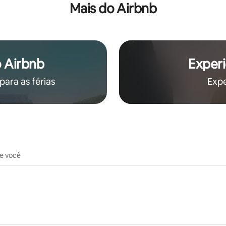
Mais do Airbnb
 Airbnb
Experi
ara as férias
Expe
de você