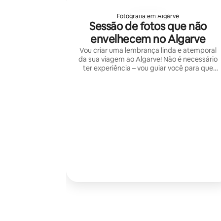
Fotografia em Algarve
Sessão de fotos que não
envelhecem no Algarve
Vou criar uma lembrança linda e atemporal
da sua viagem ao Algarve! Não é necessário
ter experiência – vou guiar você para que
tudo pareça natural e descontraído, seja
sozinho(a), com seu parceiro ou sua
parceira, ou com a família.