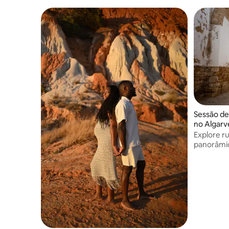
Sessão de
no Algarv
Explore r
panorâmic
para fotos