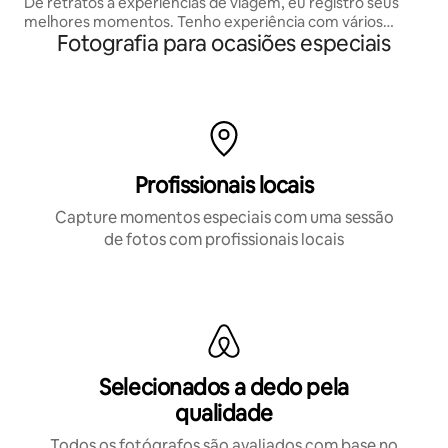
De retratos a experiências de viagem, eu registro seus
melhores momentos. Tenho experiência com vários
Fotografia para ocasiões especiais
estilos e locais, de praias a paisagens urbanas. Vamos criar
fotos únicas juntos.
Profissionais locais
Capture momentos especiais com uma sessão
de fotos com profissionais locais
Selecionados a dedo pela
qualidade
Todos os fotógrafos são avaliados com base no