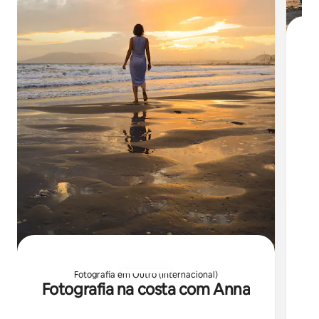
F
E
su
lu
Fotografia em Outro (Internacional)
Fotografia na costa com Anna