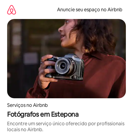
Pular
para
Anuncie seu espaço no Airbnb
o
conteúdo
Serviços no Airbnb
Fotógrafos em Estepona
Encontre um serviço único oferecido por profissionais
locais no Airbnb.