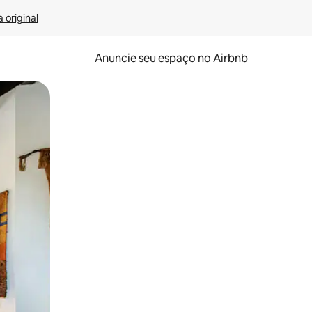
 original
Anuncie seu espaço no Airbnb
 deslizando o dedo na tela.