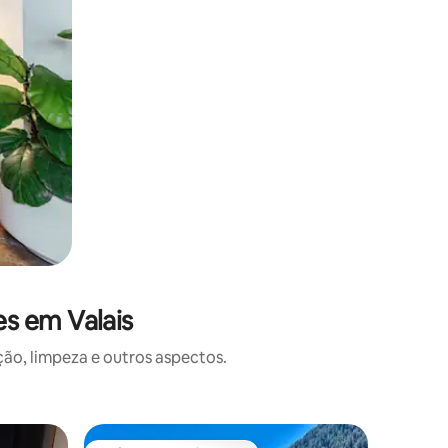
s em Valais
o, limpeza e outros aspectos.
Apartame