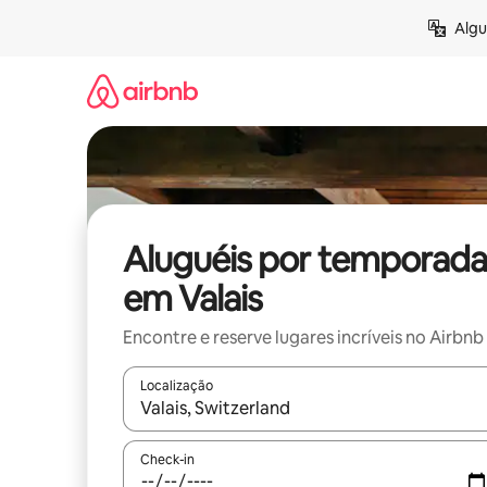
Pular
Algu
para
o
conteúdo
Aluguéis por temporada
em Valais
Encontre e reserve lugares incríveis no Airbnb
Localização
Quando os resultados estiverem disponíveis, expl
Check-in