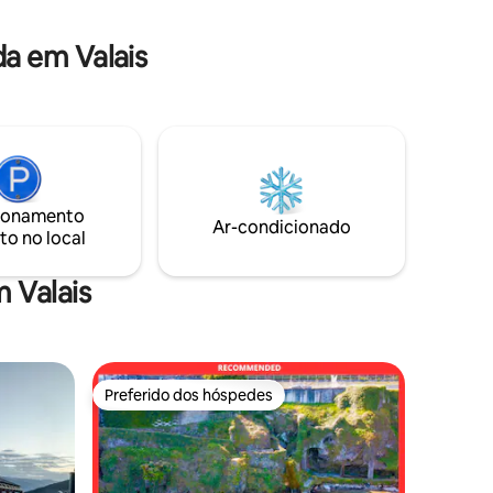
nvidá-lo a
do exterior. Há uma lareira a lenha,
a o vale
Internet e TV a cabo, tudo incluído, bem
a em Valais
como um estacionamento privativo
coberto subterrâneo.
ionamento
Ar-condicionado
to no local
 Valais
Preferido dos hóspedes
os hóspedes
Preferido dos hóspedes