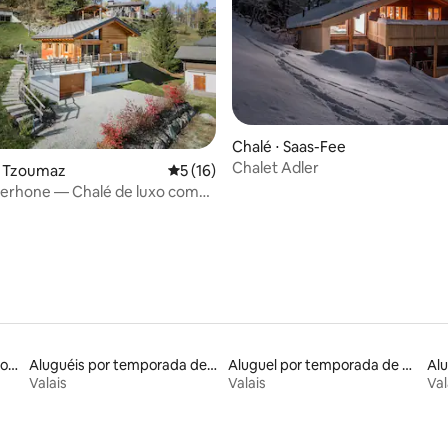
Chalé ⋅ Saas-Fee
Chalet Adler
média de 5, 17 avaliações
a Tzoumaz
5 de uma avaliação média de 5, 16 avalia
5 (16)
erhone — Chalé de luxo com
Aluguéis por temporada com suítes privativas
Aluguéis por temporada de celeiros
Aluguel por temporada de casas de hóspedes
Alu
Valais
Valais
Val