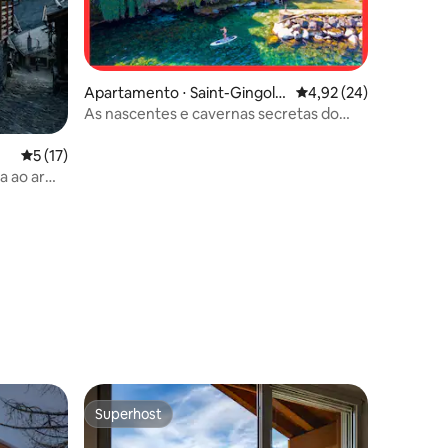
Apartamento ⋅ Saint-Gingolp
4,92 de uma avaliação
4,92 (24)
h
As nascentes e cavernas secretas do
Lago Léman
5 de uma avaliação média de 5, 17 avaliações
5 (17)
a ao ar
ções
Superhost
os hóspedes
Superhost