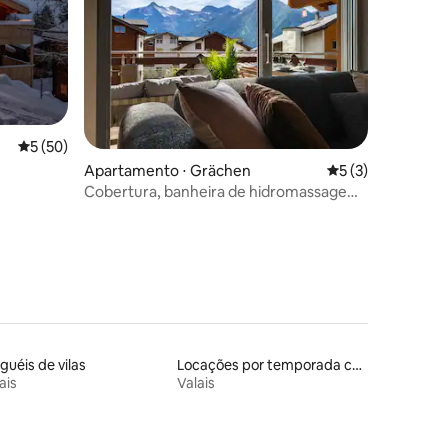
5 de uma avaliação média de 5, 50 avaliações
5 (50)
ções
Apartamento ⋅ Grächen
5 de uma avaliaçã
5 (3)
Cobertura, banheira de hidromassagem,
estacionamento, 3 min até a gôndola
guéis de vilas
Locações por temporada com piscina
ais
Valais