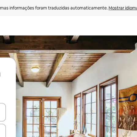
mas informações foram traduzidas automaticamente. 
Mostrar idioma
ore-os usando as seta para cima e para baixo do teclado ou tocando e