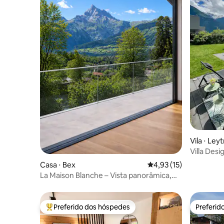
Vila ⋅ Ley
Villa Desi
Alpes, Tr
Casa ⋅ Bex
4,93 de uma avaliação 
4,93 (15)
La Maison Blanche – Vista panorâmica,
Swiss Place
Preferido dos hóspedes
Preferid
Entre os melhores preferidos dos hóspedes
Preferid