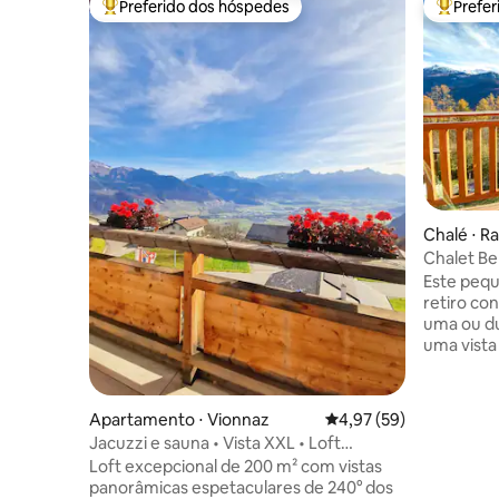
Preferido dos hóspedes
Prefe
Entre os melhores preferidos dos hóspedes
Entre os
Chalé ⋅ R
Chalet Be
Alpes Suí
Este pequ
retiro co
uma ou du
uma vista
dos Alpes Suíço
amantes d
simplesme
Apartamento ⋅ Vionnaz
4,97 de uma avaliação 
4,97 (59)
e respirar
Jacuzzi e sauna • Vista XXL • Loft
chalé atu
exclusivo
Loft excepcional de 200 m² com vistas
para cami
panorâmicas espetaculares de 240° dos
passeios 