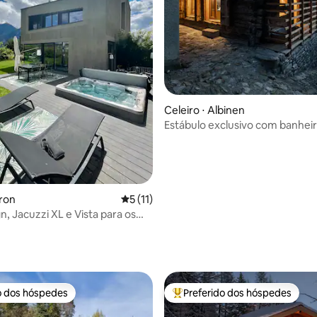
Celeiro ⋅ Albinen
Estábulo exclusivo com banheir
livre
tron
5 de uma avaliação média de 5, 11 avalia
5 (11)
gn, Jacuzzi XL e Vista para os
anquilidade e Luxo
média de 5, 15 avaliações
o dos hóspedes
Preferido dos hóspedes
o dos hóspedes
Entre os melhores preferidos d