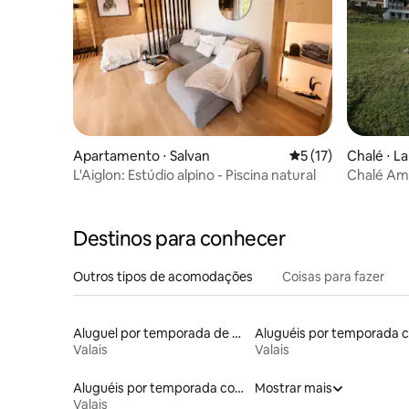
Apartamento ⋅ Salvan
5 de uma avaliação 
5 (17)
Chalé ⋅ L
L'Aiglon: Estúdio alpino - Piscina natural
Chalé Am
jacuzzi
Destinos para conhecer
Outros tipos de acomodações
Coisas para fazer
Aluguel por temporada de apart-hotéis
Valais
Valais
Aluguéis por temporada com sauna
Mostrar mais
Valais