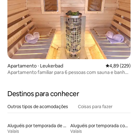
Apartamento ⋅ Leukerbad
4,89 de uma ava
4,89 (229)
Apartamento familiar para 6 pessoas com sauna e banho
finlandês
Destinos para conhecer
Outros tipos de acomodações
Coisas para fazer
Aluguéis por temporada de celeiros
Aluguéis por temporada com suítes privativas
Valais
Valais