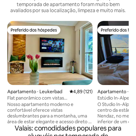
temporada de apartamento foram muito bem
avaliados por sua localização, limpeza e muito mais.
Preferido dos hóspedes
Preferido dos hó
Preferido dos hóspedes
Preferido dos hó
Apartamento ⋅ Leukerbad
4,89 de uma avaliação média de 
4,89 (121)
Apartamento ⋅ H
az
Flat panorâmico com vistas
Estúdio In-Alpes
deslumbrantes e alto conforto
Nosso apartamento moderno e
O Studio In-Alpes 
confortável oferece vistas
centro da estânci
deslumbrantes para a montanha, uma
Nendaz, no meio d
área de estar elegante e acesso direto a
inferior de um ch
Valais: comodidades populares para
trilhas para caminhadas e à ferrovia da
que teve uma ren
montanha Gemmi. Perfeito para quem
2018. O Bed-Up to