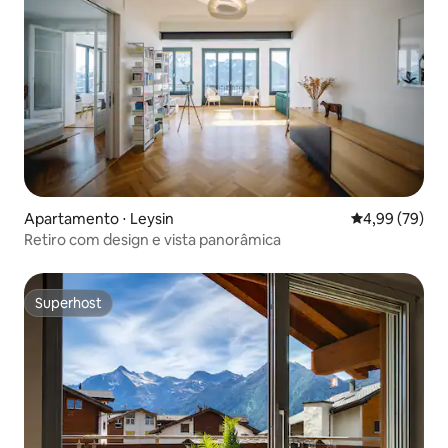
Apartamento ⋅ Leysin
4,99 de uma a
4,99 (79)
Retiro com design e vista panorâmica
Superhost
Superhost