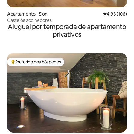
Apartamento ⋅ Sion
4,93 de uma av
4,93 (106)
Castelos acolhedores
Aluguel por temporada de apartamento
privativos
Preferido dos hóspedes
Entre os melhores preferidos dos hóspedes