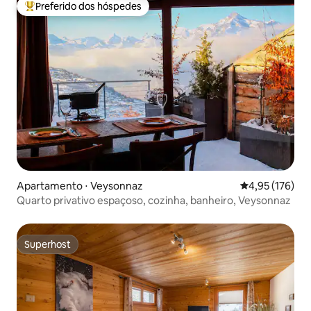
Preferido dos hóspedes
Entre os melhores preferidos dos hóspedes
Apartamento ⋅ Veysonnaz
4,95 de uma av
4,95 (176)
Quarto privativo espaçoso, cozinha, banheiro, Veysonnaz
Superhost
Superhost