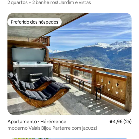
2 quartos + 2 banheiros! Jardim e vistas
Preferido dos hóspedes
Preferido dos hóspedes
Apartamento ⋅ Hérémence
4,96 de uma a
4,96 (25)
moderno Valais Bijou Parterre com jacuzzi