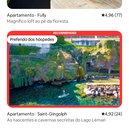
Apartamento ⋅ Fully
4,96 de uma a
4,96 (77)
Magnífico loft ao pé da floresta
Preferido dos hóspedes
Preferido dos hóspedes
Apartamento ⋅ Saint-Gingolph
4,92 de uma a
4,92 (24)
As nascentes e cavernas secretas do Lago Léman