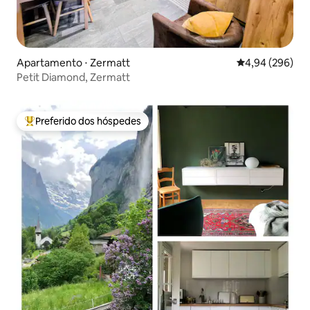
Apartamento ⋅ Zermatt
4,94 de uma ava
4,94 (296)
Petit Diamond, Zermatt
Preferido dos hóspedes
Entre os melhores preferidos dos hóspedes