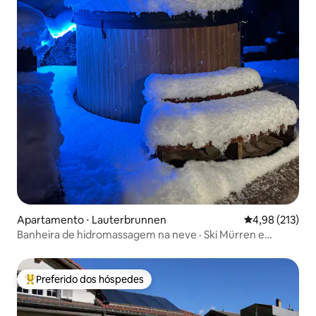
Apartamento ⋅ Lauterbrunnen
4,98 de uma av
4,98 (213)
Banheira de hidromassagem na neve · Ski Mürren e
Wengen
Preferido dos hóspedes
Entre os melhores preferidos dos hóspedes