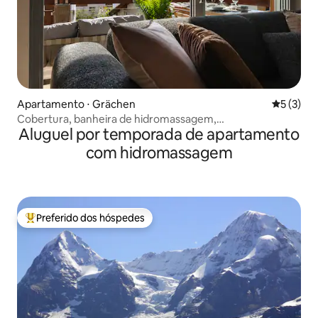
Apartamento ⋅ Grächen
5 de uma 
5 (3)
Cobertura, banheira de hidromassagem,
Aluguel por temporada de apartamento
estacionamento, 3 min até a gôndola
com hidromassagem
Preferido dos hóspedes
Entre os melhores preferidos dos hóspedes