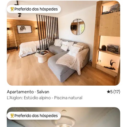
Preferido dos hóspedes
Entre os melhores preferidos dos hóspedes
Apartamento ⋅ Salvan
5 de uma a
5 (17)
L'Aiglon: Estúdio alpino - Piscina natural
Preferido dos hóspedes
Entre os melhores preferidos dos hóspedes