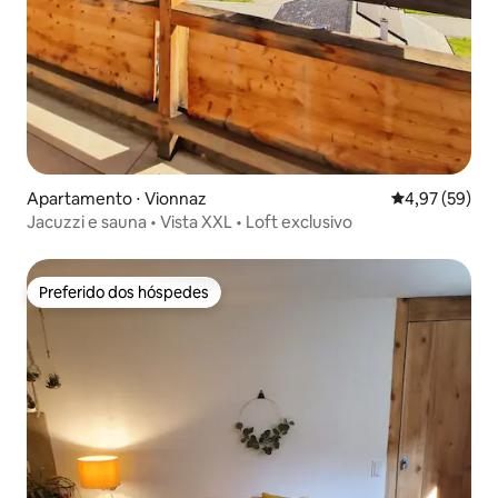
Apartamento ⋅ Vionnaz
4,97 de uma a
4,97 (59)
Jacuzzi e sauna • Vista XXL • Loft exclusivo
Preferido dos hóspedes
Preferido dos hóspedes