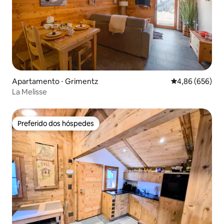
Apartamento ⋅ Grimentz
4,86 de uma ava
4,86 (656)
La Melisse
Preferido dos hóspedes
Preferido dos hóspedes