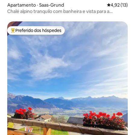
Apartamento ⋅ Saas-Grund
4,92 de uma a
4,92 (13)
Chalé alpino tranquilo com banheira e vista para a
montanha
Preferido dos hóspedes
Entre os melhores preferidos dos hóspedes