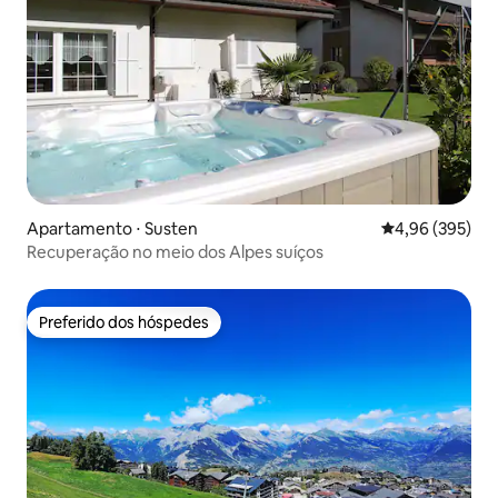
Apartamento ⋅ Susten
4,96 de uma ava
4,96 (395)
Recuperação no meio dos Alpes suíços
Preferido dos hóspedes
Preferido dos hóspedes