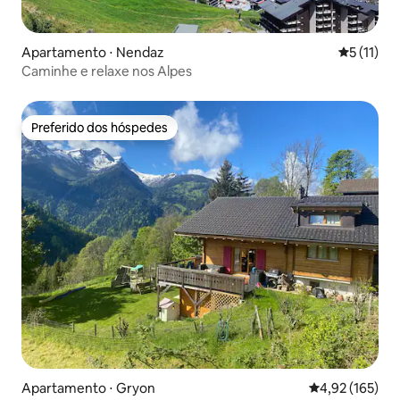
Apartamento ⋅ Nendaz
5 de uma a
5 (11)
Caminhe e relaxe nos Alpes
Preferido dos hóspedes
Preferido dos hóspedes
Apartamento ⋅ Gryon
4,92 de uma av
4,92 (165)