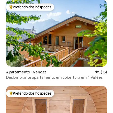
Preferido dos hóspedes
Entre os melhores preferidos dos hóspedes
Apartamento ⋅ Nendaz
5 de uma a
5 (15)
Deslumbrante apartamento em cobertura em 4 Vallées
Preferido dos hóspedes
Entre os melhores preferidos dos hóspedes