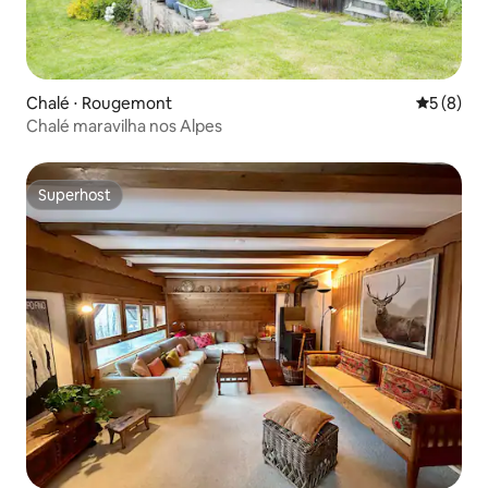
Chalé ⋅ Rougemont
5 de uma 
5 (8)
Chalé maravilha nos Alpes
Superhost
Superhost