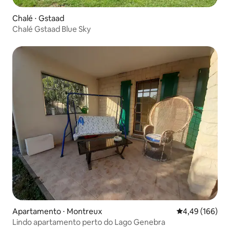
Chalé ⋅ Gstaad
Chalé Gstaad Blue Sky
Apartamento ⋅ Montreux
4,49 de uma av
4,49 (166)
Lindo apartamento perto do Lago Genebra