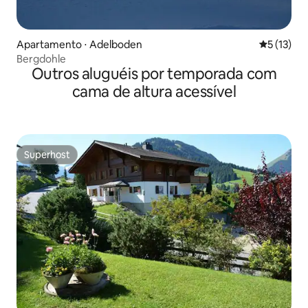
Apartamento ⋅ Adelboden
5 de uma a
5 (13)
Bergdohle
Outros aluguéis por temporada com
cama de altura acessível
Superhost
Superhost