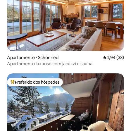
Apartamento ⋅ Schönried
4,94 de uma a
4,94 (33)
Apartamento luxuoso com jacuzzi e sauna
Preferido dos hóspedes
Entre os melhores preferidos dos hóspedes