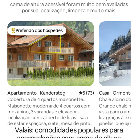
cama de altura acessível foram muito bem avaliadas
por sua localização, limpeza e muito mais.
Preferido dos hóspedes
Entre os melhores preferidos dos hóspedes
Apartamento ⋅ Kandersteg
5 de uma avaliação média de
5 (73)
Casa ⋅ Ormont-De
Cobertura de 4 quartos maisonette
Chalé alpino dos 
elevador localização central
do Lago de Geneb
Maisonette moderna de 4 quartos com
Grande chalé nov
mezanino, 3 varandas e elevador -
vista para o amplo
localização central perto de lojas - sala
luz graças à excep
de estar espaçosa, suíte, mesa de jantar
janelas, que ajuda
Valais: comodidades populares para
e cozinha - Máquina de café Nespresso,
máximo a naturez
fondue e conjunto de raclette - TV/rádio
Área de sala de e