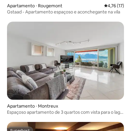
Apartamento ⋅ Rougemont
4,76 de uma a
4,76 (17)
Gstaad - Apartamento espaçoso e aconchegante na vila
Apartamento ⋅ Montreux
Espaçoso apartamento de 3 quartos com vista para o lago
e terraço
Superhost