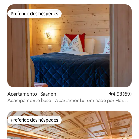
Preferido dos hóspedes
Preferido dos hóspedes
Apartamento ⋅ Saanen
4,93 de uma a
4,93 (69)
Acampamento base - Apartamento iluminado por Heiti
Gstaad
Preferido dos hóspedes
Preferido dos hóspedes