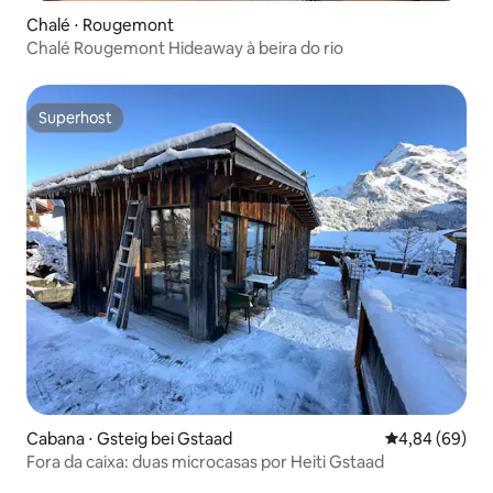
Chalé ⋅ Rougemont
Chalé Rougemont Hideaway à beira do rio
Superhost
Superhost
Cabana ⋅ Gsteig bei Gstaad
4,84 de uma av
4,84 (69)
Fora da caixa: duas microcasas por Heiti Gstaad