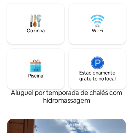
lenha e um grande terraço com lareira.
seus sentidos na 
Perfeita para casais, pessoas que
pura da nascente d
buscam paz e sossego, praticantes de
seu espírito com at
trilhas e famílias amantes da natureza.
livre sob as árvor
Aqui você encontrará tempo para si
relaxamento prof
Cozinha
Wi-Fi
mesmo: longe da agitação, perto da
sauna e banheira
natureza.
Estacionamento
Piscina
gratuito no local
Aluguel por temporada de chalés com
hidromassagem