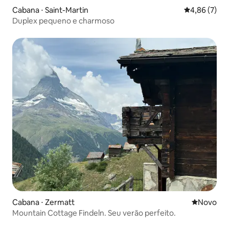
Cabana ⋅ Saint-Martin
4,86 de uma 
4,86 (7)
Duplex pequeno e charmoso
Cabana ⋅ Zermatt
Novo lugar
Novo
Mountain Cottage Findeln. Seu verão perfeito.