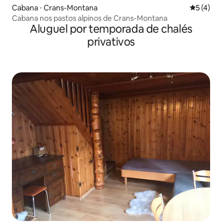
Cabana ⋅ Crans-Montana
5 de uma 
5 (4)
Cabana nos pastos alpinos de Crans-Montana
Aluguel por temporada de chalés
privativos