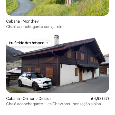
Cabana ⋅ Monthey
Chalé aconchegante com jardim
Preferido dos hóspedes
Preferido dos hóspedes
Cabana ⋅ Ormont-Dessus
4,93 de uma a
4,93 (57)
Chalé aconchegante "Les Chevrons", sensação alpina
autêntica