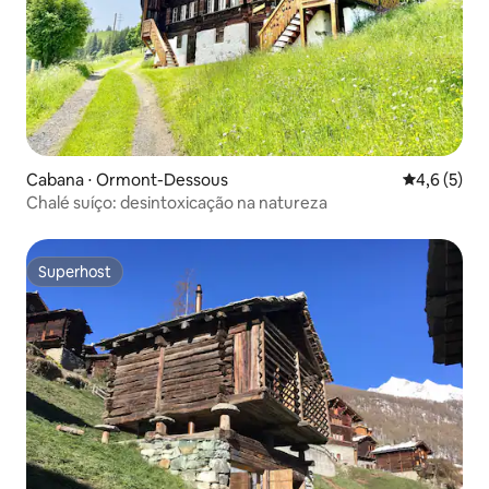
Cabana ⋅ Ormont-Dessous
4,6 de uma 
4,6 (5)
Chalé suíço: desintoxicação na natureza
Superhost
Superhost