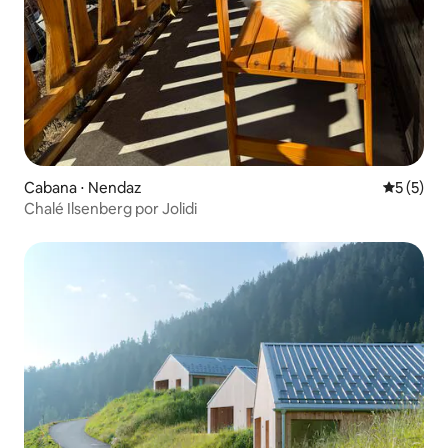
Cabana ⋅ Nendaz
5 de uma 
5 (5)
Chalé Ilsenberg por Jolidi