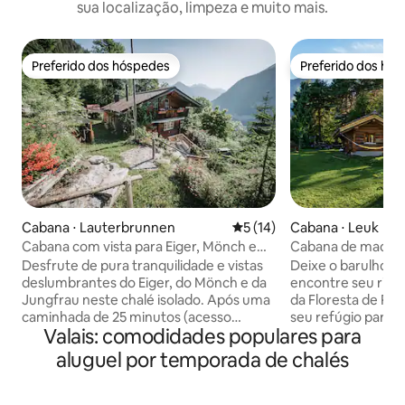
sua localização, limpeza e muito mais.
Preferido dos hóspedes
Preferido dos hó
Preferido dos hóspedes
Preferido dos hó
Cabana ⋅ Lauterbrunnen
5 de uma avaliação média de
5 (14)
Cabana ⋅ Leuk
Cabana com vista para Eiger, Mönch e
Cabana de madei
Jungfrau
bem-estar
Desfrute de pura tranquilidade e vistas
Deixe o barulho d
deslumbrantes do Eiger, do Mönch e da
encontre seu ritm
Jungfrau neste chalé isolado. Após uma
da Floresta de P
caminhada de 25 minutos (acesso
seu refúgio para 
Valais: comodidades populares para
íngreme, não acessível de carro), você
rejuvenescimento. Seja o ambie
chegará ao seu paraíso particular,
aconchegante da iu
aluguel por temporada de chalés
cercado pela natureza. O chalé
serena da cabana 
acomoda de 2 a 4 pessoas e conta com
liberdade de vida 
cozinha, chuveiro, banheiro, fogão a
importa é o seu bem-est