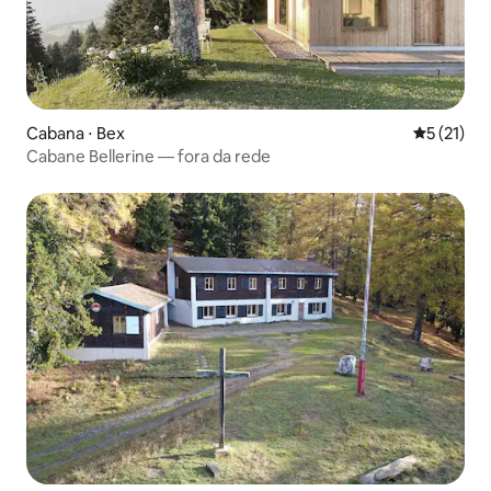
Cabana ⋅ Bex
5 de uma a
5 (21)
Cabane Bellerine — fora da rede